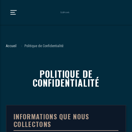
Accueil
›
Politique de Confidentialité
POLITIQUE DE
CONFIDENTIALITÉ
INFORMATIONS QUE NOUS
COLLECTONS