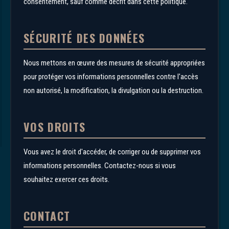
consentement, sauf comme décrit dans cette politique.
SÉCURITÉ DES DONNÉES
Nous mettons en œuvre des mesures de sécurité appropriées
pour protéger vos informations personnelles contre l'accès
non autorisé, la modification, la divulgation ou la destruction.
VOS DROITS
Vous avez le droit d'accéder, de corriger ou de supprimer vos
informations personnelles. Contactez-nous si vous
souhaitez exercer ces droits.
CONTACT