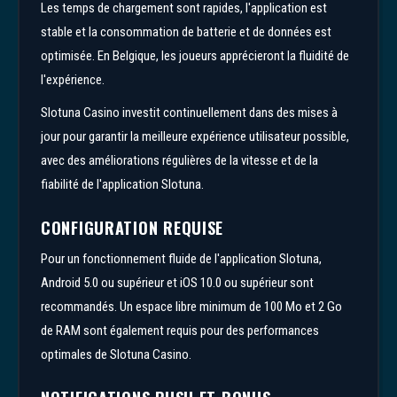
Les temps de chargement sont rapides, l'application est
stable et la consommation de batterie et de données est
optimisée. En Belgique, les joueurs apprécieront la fluidité de
l'expérience.
Slotuna Casino investit continuellement dans des mises à
jour pour garantir la meilleure expérience utilisateur possible,
avec des améliorations régulières de la vitesse et de la
fiabilité de l'application Slotuna.
CONFIGURATION REQUISE
Pour un fonctionnement fluide de l'application Slotuna,
Android 5.0 ou supérieur et iOS 10.0 ou supérieur sont
recommandés. Un espace libre minimum de 100 Mo et 2 Go
de RAM sont également requis pour des performances
optimales de Slotuna Casino.