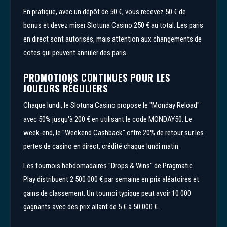
En pratique, avec un dépôt de 50 €, vous recevez 50 € de
bonus et devez miser Slotuna Casino 250 € au total. Les paris
en direct sont autorisés, mais attention aux changements de
cotes qui peuvent annuler des paris.
PROMOTIONS CONTINUES POUR LES
JOUEURS RÉGULIERS
Chaque lundi, le Slotuna Casino propose le "Monday Reload"
avec 50% jusqu'à 200 € en utilisant le code MONDAY50. Le
week-end, le "Weekend Cashback" offre 20% de retour sur les
pertes de casino en direct, crédité chaque lundi matin.
Les tournois hebdomadaires "Drops & Wins" de Pragmatic
Play distribuent 2 500 000 € par semaine en prix aléatoires et
gains de classement. Un tournoi typique peut avoir 10 000
gagnants avec des prix allant de 5 € à 50 000 €.