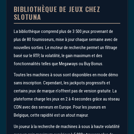
Bonus de bienvenue généreux et promotions régulières
BIBLIOTHÈQUE DE JEUX CHEZ
Prend en charge les cryptomonnaies pour les dépôts et les
SLOTUNA
retraits
Interface conviviale et compatibilité mobile
La bibliothèque comprend plus de 3 500 jeux provenant de
plus de 80 fournisseurs, mise à jour chaque semaine avec de
nouvelles sorties. Le moteur de recherche permet un filtrage
INCONVÉNIENTS
basé sur le RTP, la volatilité, le gain maximum et des
Les exigences de mise peuvent être élevées pour certains
fonctionnalités telles que Megaways ou Buy Bonus.
bonus
Disponibilité limitée dans certains pays
Toutes les machines à sous sont disponibles en mode démo
Pas de support téléphonique
sans inscription. Cependant, les jackpots progressifs et
certains jeux de marque n'offrent pas de version gratuite. La
plateforme charge les jeux en 2 à 4 secondes grâce au réseau
CDN avec des serveurs en Europe. Pour les joueurs en
Belgique, cette rapidité est un atout majeur.
Un joueur à la recherche de machines à sous à haute volatilité