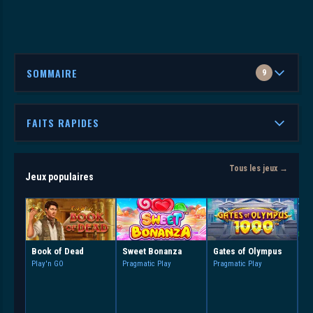
SOMMAIRE
9
FAITS RAPIDES
Tous les jeux →
Jeux populaires
Book of Dead
Sweet Bonanza
Gates of Olympus
Bi
Play'n GO
Pragmatic Play
Pragmatic Play
Pr