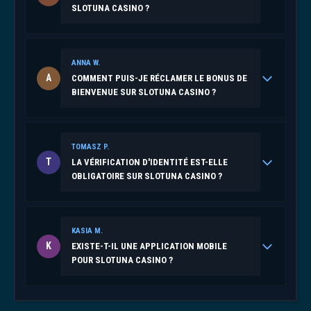
SLOTUNA CASINO ?
Pierre Martin
Vous pouvez retirer vos fonds via différentes
ANNA W.
méthodes telles que le virement bancaire, les
A
COMMENT PUIS-JE RÉCLAMER LE BONUS DE
portefeuilles électroniques (Skrill, Neteller) ou les
BIENVENUE SUR SLOTUNA CASINO ?
cryptomonnaies. La procédure est rapide et sécurisée
pour les joueurs en Belgique. Slotuna Casino s'engage
à offrir une expérience fluide aux résidents de
Pierre Martin
Belgique.
Pour réclamer le bonus de bienvenue, vous devez
TOMASZ P.
effectuer votre premier dépôt. Le bonus sera
T
LA VÉRIFICATION D'IDENTITÉ EST-ELLE
automatiquement crédité sur votre compte.
OBLIGATOIRE SUR SLOTUNA CASINO ?
Pierre Martin
Oui, pour votre sécurité et le respect de la
KASIA M.
réglementation, il vous sera demandé de vérifier votre
K
EXISTE-T-IL UNE APPLICATION MOBILE
identité avant votre premier retrait.
POUR SLOTUNA CASINO ?
Pierre Martin