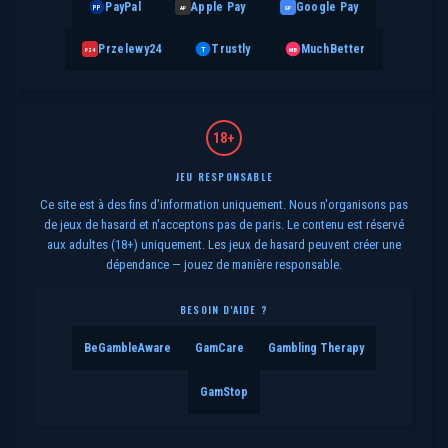
PayPal
Apple Pay
Google Pay
PP
AP
GP
Przelewy24
Trustly
MuchBetter
T
MB
P24
18+
JEU RESPONSABLE
Ce site est à des fins d'information uniquement. Nous n'organisons pas
de jeux de hasard et n'acceptons pas de paris. Le contenu est réservé
aux adultes (18+) uniquement. Les jeux de hasard peuvent créer une
dépendance — jouez de manière responsable.
BESOIN D'AIDE ?
BeGambleAware
GamCare
Gambling Therapy
GamStop