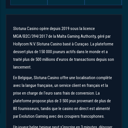
Slotuna Casino opère depuis 2019 sous la licence
MGA/B2C/394/2017 de la Malta Gaming Authority, géré par
Hollycorn N.V. Slotuna Casino basé à Curaçao. La plateforme
dessert plus de 150 000 joueurs actifs dans le monde et a
traité plus de 500 millions d'euros de transactions depuis son
lancement.
En Belgique, Slotuna Casino offre une localisation complète
avec la langue française, un service client en français et la
prise en charge de l'euro sans frais de conversion. La
plateforme propose plus de 3 500 jeux provenant de plus de
80 fournisseurs, tandis que le casino en direct est alimenté
par Evolution Gaming avec des croupiers francophones.
Un joueur belge typique peut s'inscrire en 3 minutes, déposer