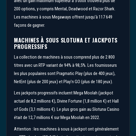
avec un gain maximum supérieur à 5 000x trouvera plus de
200 options, y compris Mental, Deadwood et Razor Shark.
Les machines à sous Megaways offrent jusqu'à 117 649
façons de gagner.
MACHINES À SOUS SLOTUNA ET JACKPOTS
PROGRESSIFS
La collection de machines à sous comprend plus de 2 800
titres avec un RTP variant de 94% à 98,5%. Les fournisseurs
les plus populaires sont Pragmatic Play (plus de 400 jeux),
NetEnt (plus de 200 jeux) et Play'n GO (plus de 180 jeux).
Les jackpots progressifs incluent Mega Moolah (jackpot
actuel de 8,2 millions €), Divine Fortune (1,8 million €) et Hall
of Gods (3,1 millions €). Le plus gros gain au Slotuna Casino
était de 12,7 millions € sur Mega Moolah en 2022.
Attention : les machines à sous à jackpot ont généralement