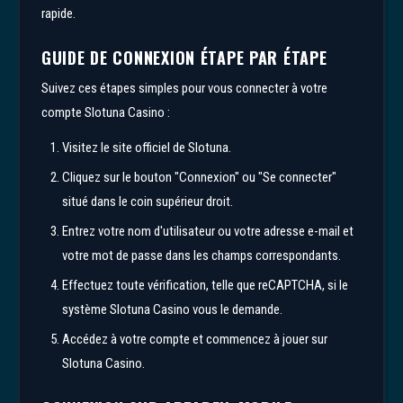
rapide.
GUIDE DE CONNEXION ÉTAPE PAR ÉTAPE
Suivez ces étapes simples pour vous connecter à votre
compte Slotuna Casino :
Visitez le site officiel de Slotuna.
Cliquez sur le bouton "Connexion" ou "Se connecter"
situé dans le coin supérieur droit.
Entrez votre nom d'utilisateur ou votre adresse e-mail et
votre mot de passe dans les champs correspondants.
Effectuez toute vérification, telle que reCAPTCHA, si le
système Slotuna Casino vous le demande.
Accédez à votre compte et commencez à jouer sur
Slotuna Casino.