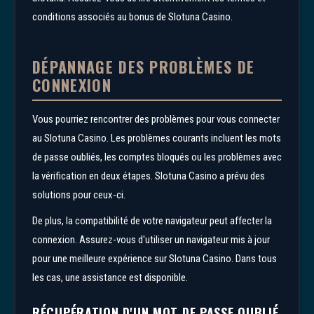
conditions associés au bonus de Slotuna Casino.
DÉPANNAGE DES PROBLÈMES DE
CONNEXION
Vous pourriez rencontrer des problèmes pour vous connecter
au Slotuna Casino. Les problèmes courants incluent les mots
de passe oubliés, les comptes bloqués ou les problèmes avec
la vérification en deux étapes. Slotuna Casino a prévu des
solutions pour ceux-ci.
De plus, la compatibilité de votre navigateur peut affecter la
connexion. Assurez-vous d'utiliser un navigateur mis à jour
pour une meilleure expérience sur Slotuna Casino. Dans tous
les cas, une assistance est disponible.
RÉCUPÉRATION D'UN MOT DE PASSE OUBLIÉ