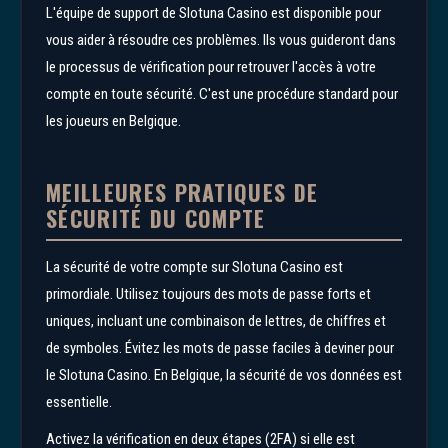
L'équipe de support de Slotuna Casino est disponible pour
vous aider à résoudre ces problèmes. Ils vous guideront dans
le processus de vérification pour retrouver l'accès à votre
compte en toute sécurité. C'est une procédure standard pour
les joueurs en Belgique.
MEILLEURES PRATIQUES DE
SÉCURITÉ DU COMPTE
La sécurité de votre compte sur Slotuna Casino est
primordiale. Utilisez toujours des mots de passe forts et
uniques, incluant une combinaison de lettres, de chiffres et
de symboles. Évitez les mots de passe faciles à deviner pour
le Slotuna Casino. En Belgique, la sécurité de vos données est
essentielle.
Activez la vérification en deux étapes (2FA) si elle est