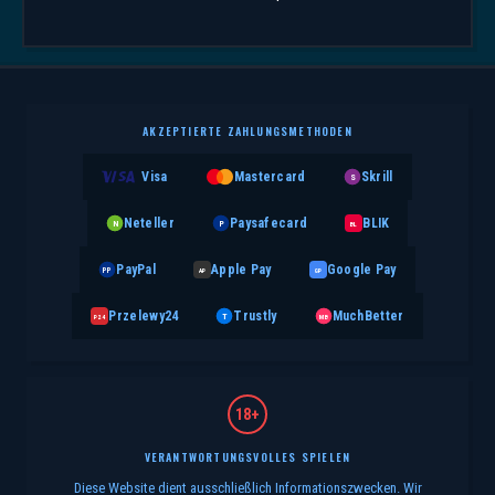
AKZEPTIERTE ZAHLUNGSMETHODEN
Visa
Mastercard
Skrill
S
Neteller
Paysafecard
BLIK
N
P
BL
PayPal
Apple Pay
Google Pay
PP
AP
GP
Przelewy24
Trustly
MuchBetter
T
MB
P24
18+
VERANTWORTUNGSVOLLES SPIELEN
Diese Website dient ausschließlich Informationszwecken. Wir