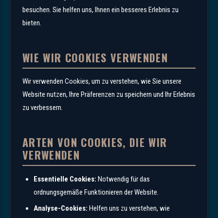
besuchen. Sie helfen uns, Ihnen ein besseres Erlebnis zu
bieten.
WIE WIR COOKIES VERWENDEN
Wir verwenden Cookies, um zu verstehen, wie Sie unsere
Website nutzen, Ihre Präferenzen zu speichern und Ihr Erlebnis
zu verbessern.
ARTEN VON COOKIES, DIE WIR
VERWENDEN
Essentielle Cookies:
Notwendig für das
ordnungsgemäße Funktionieren der Website.
Analyse-Cookies:
Helfen uns zu verstehen, wie