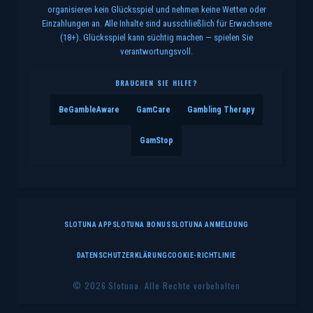
organisieren kein Glücksspiel und nehmen keine Wetten oder
Einzahlungen an. Alle Inhalte sind ausschließlich für Erwachsene
(18+). Glücksspiel kann süchtig machen — spielen Sie
verantwortungsvoll.
BRAUCHEN SIE HILFE?
BeGambleAware
GamCare
Gambling Therapy
GamStop
SLOTUNA APP
SLOTUNA BONUS
SLOTUNA ANMELDUNG
DATENSCHUTZERKLÄRUNG
COOKIE-RICHTLINIE
© 2026 Slotuna. Alle Rechte vorbehalten