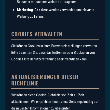
Besucher mit unserer Website interagieren.
Marketing-Cookies:
Werden verwendet, um relevante
Werbung zu liefern.
COOKIES VERWALTEN
Sie können Cookies in Ihren Browsereinstellungen verwalten.
Bitte beachten Sie, dass das Entfernen oder Blockieren von
Cookies Ihre Benutzererfahrung beeinträchtigen kann.
AKTUALISIERUNGEN DIESER
RICHTLINIE
Wir können diese Cookie-Richtlinie von Zeit zu Zeit
aktualisieren. Wir empfehlen Ihnen, diese Seite regelmäßig auf
die neuesten Informationen zu überprüfen.