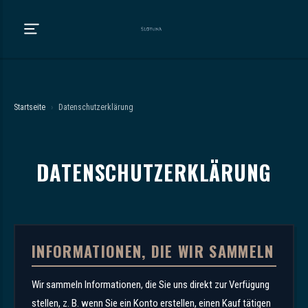
Startseite
›
Datenschutzerklärung
DATENSCHUTZERKLÄRUNG
INFORMATIONEN, DIE WIR SAMMELN
Wir sammeln Informationen, die Sie uns direkt zur Verfügung
stellen, z. B. wenn Sie ein Konto erstellen, einen Kauf tätigen