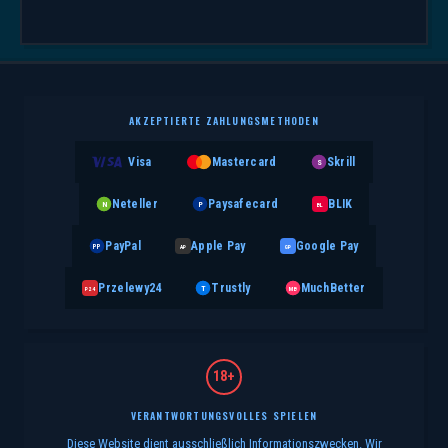
AKZEPTIERTE ZAHLUNGSMETHODEN
Visa
Mastercard
Skrill
S
Neteller
Paysafecard
BLIK
N
P
BL
PayPal
Apple Pay
Google Pay
PP
AP
GP
Przelewy24
Trustly
MuchBetter
T
MB
P24
18+
VERANTWORTUNGSVOLLES SPIELEN
Diese Website dient ausschließlich Informationszwecken. Wir