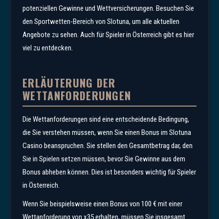
potenziellen Gewinne und Wettversicherungen. Besuchen Sie
den Sportwetten-Bereich von Slotuna, um alle aktuellen
Angebote zu sehen. Auch für Spieler in Österreich gibt es hier
viel zu entdecken.
ERLÄUTERUNG DER
WETTANFORDERUNGEN
Die Wettanforderungen sind eine entscheidende Bedingung,
die Sie verstehen müssen, wenn Sie einen Bonus im Slotuna
Casino beanspruchen. Sie stellen den Gesamtbetrag dar, den
Sie in Spielen setzen müssen, bevor Sie Gewinne aus dem
Bonus abheben können. Dies ist besonders wichtig für Spieler
in Österreich.
Wenn Sie beispielsweise einen Bonus von 100 € mit einer
Wettanforderung von x35 erhalten, müssen Sie insgesamt