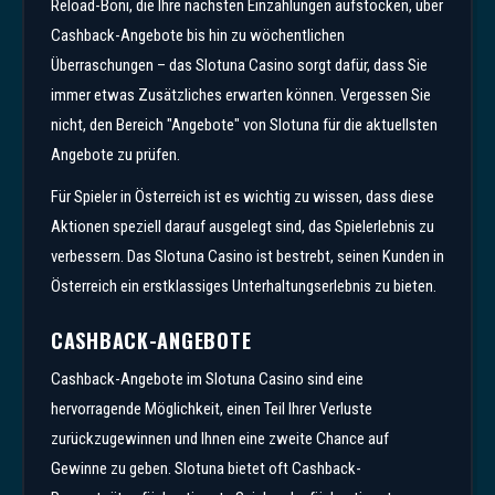
Reload-Boni, die Ihre nächsten Einzahlungen aufstocken, über
Cashback-Angebote bis hin zu wöchentlichen
Überraschungen – das Slotuna Casino sorgt dafür, dass Sie
immer etwas Zusätzliches erwarten können. Vergessen Sie
nicht, den Bereich "Angebote" von Slotuna für die aktuellsten
Angebote zu prüfen.
Für Spieler in Österreich ist es wichtig zu wissen, dass diese
Aktionen speziell darauf ausgelegt sind, das Spielerlebnis zu
verbessern. Das Slotuna Casino ist bestrebt, seinen Kunden in
Österreich ein erstklassiges Unterhaltungserlebnis zu bieten.
CASHBACK-ANGEBOTE
Cashback-Angebote im Slotuna Casino sind eine
hervorragende Möglichkeit, einen Teil Ihrer Verluste
zurückzugewinnen und Ihnen eine zweite Chance auf
Gewinne zu geben. Slotuna bietet oft Cashback-