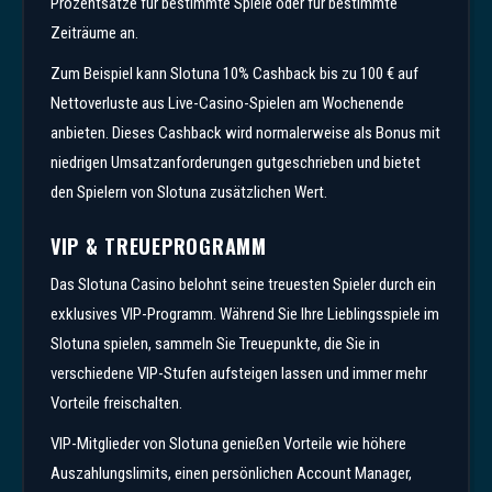
Prozentsätze für bestimmte Spiele oder für bestimmte
Zeiträume an.
Zum Beispiel kann Slotuna 10% Cashback bis zu 100 € auf
Nettoverluste aus Live-Casino-Spielen am Wochenende
anbieten. Dieses Cashback wird normalerweise als Bonus mit
niedrigen Umsatzanforderungen gutgeschrieben und bietet
den Spielern von Slotuna zusätzlichen Wert.
VIP & TREUEPROGRAMM
Das Slotuna Casino belohnt seine treuesten Spieler durch ein
exklusives VIP-Programm. Während Sie Ihre Lieblingsspiele im
Slotuna spielen, sammeln Sie Treuepunkte, die Sie in
verschiedene VIP-Stufen aufsteigen lassen und immer mehr
Vorteile freischalten.
VIP-Mitglieder von Slotuna genießen Vorteile wie höhere
Auszahlungslimits, einen persönlichen Account Manager,