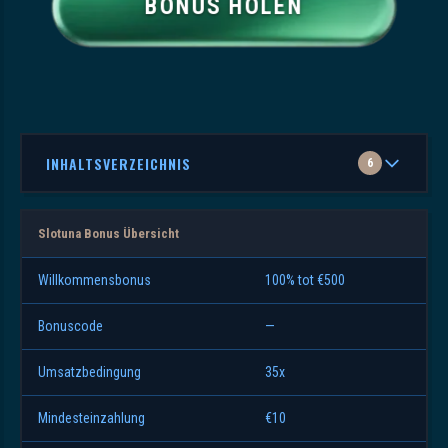
BONUS HOLEN
INHALTSVERZEICHNIS
6
Slotuna Bonus Übersicht
Willkommensbonus
100% tot €500
Bonuscode
—
Umsatzbedingung
35x
Mindesteinzahlung
€10