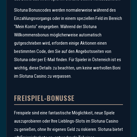
Slotuna Bonuscodes werden normalerweise während des
Einzahlungsvorgangs oder in einem speziellen Feld im Bereich
"Mein Konto" eingegeben. Während der Slotuna
Willkommensbonus möglicherweise automatisch
gutgeschrieben wird, erfordern einige Aktionen einen
bestimmten Code, den Sie auf den Angebotsseiten von
Slotuna oder per E-Mail finden. Für Spieler in Österreich ist es
wichtig, diese Details zu beachten, um keine wertvollen Boni
im Slotuna Casino zu verpassen.
FREISPIEL-BONUSSE
Freispiele sind eine fantastische Möglichkeit, neue Spiele
auszuprobieren oder Ihre Lieblings-Slots im Slotuna Casino
zu genießen, ohne Ihr eigenes Geld zu riskieren. Slotuna bietet