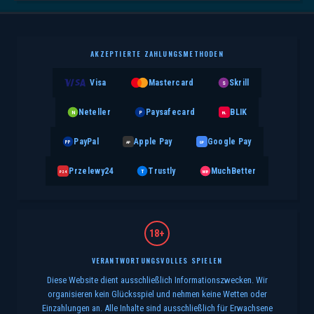
AKZEPTIERTE ZAHLUNGSMETHODEN
Visa
Mastercard
Skrill
S
Neteller
Paysafecard
BLIK
N
P
BL
PayPal
Apple Pay
Google Pay
PP
AP
GP
Przelewy24
Trustly
MuchBetter
T
MB
P24
18+
VERANTWORTUNGSVOLLES SPIELEN
Diese Website dient ausschließlich Informationszwecken. Wir
organisieren kein Glücksspiel und nehmen keine Wetten oder
Einzahlungen an. Alle Inhalte sind ausschließlich für Erwachsene