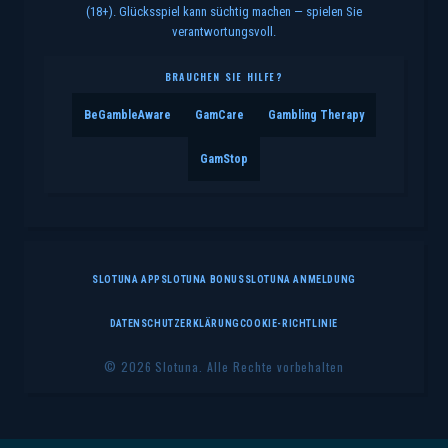
(18+). Glücksspiel kann süchtig machen — spielen Sie
verantwortungsvoll.
BRAUCHEN SIE HILFE?
BeGambleAware
GamCare
Gambling Therapy
GamStop
SLOTUNA APP
SLOTUNA BONUS
SLOTUNA ANMELDUNG
DATENSCHUTZERKLÄRUNG
COOKIE-RICHTLINIE
© 2026 Slotuna. Alle Rechte vorbehalten