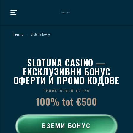
Начало
›
Slotuna Бонус
SLOTUNA CASINO —
ЕКСКЛУЗИВНИ БОНУС
ОФЕРТИ И ПРОМО КОДОВЕ
ПРИВЕТСТВЕН БОНУС
100% tot €500
ВЗЕМИ БОНУС