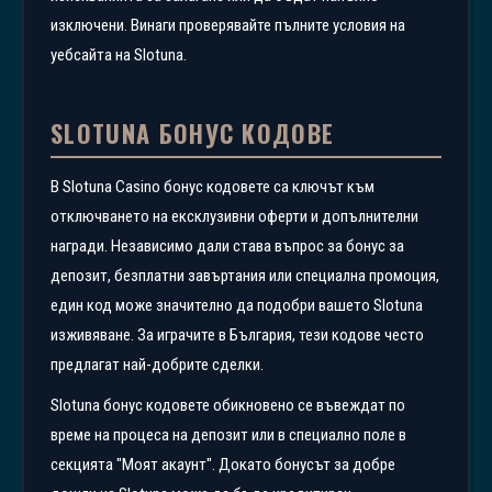
изключени. Винаги проверявайте пълните условия на
уебсайта на Slotuna.
SLOTUNA БОНУС КОДОВЕ
В Slotuna Casino бонус кодовете са ключът към
отключването на ексклузивни оферти и допълнителни
награди. Независимо дали става въпрос за бонус за
депозит, безплатни завъртания или специална промоция,
един код може значително да подобри вашето Slotuna
изживяване. За играчите в България, тези кодове често
предлагат най-добрите сделки.
Slotuna бонус кодовете обикновено се въвеждат по
време на процеса на депозит или в специално поле в
секцията "Моят акаунт". Докато бонусът за добре