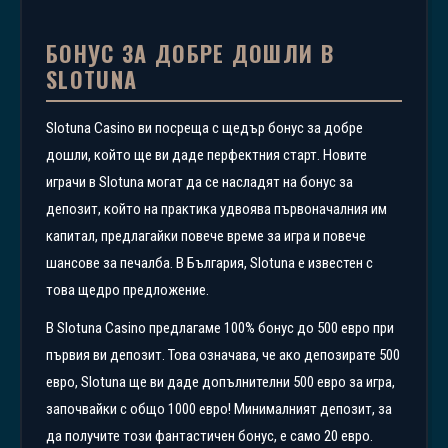
БОНУС ЗА ДОБРЕ ДОШЛИ В
SLOTUNA
Slotuna Casino ви посреща с щедър бонус за добре
дошли, който ще ви даде перфектния старт. Новите
играчи в Slotuna могат да се насладят на бонус за
депозит, който на практика удвоява първоначалния им
капитал, предлагайки повече време за игра и повече
шансове за печалба. В България, Slotuna е известен с
това щедро предложение.
В Slotuna Casino предлагаме 100% бонус до 500 евро при
първия ви депозит. Това означава, че ако депозирате 500
евро, Slotuna ще ви даде допълнителни 500 евро за игра,
започвайки с общо 1000 евро! Минималният депозит, за
да получите този фантастичен бонус, е само 20 евро.