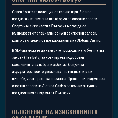
Освен богатата колекция от казино игри, Slotuna
предлага и вълнуваща платформа за спортни залози.
Спортните ентусиасти в България могат да се
възползват от специални бонуси за спортни залози,
които са отделни от предложенията на Slotuna Casino.
В Slotuna можете да намерите промоции като безплатни
залози (free bets) за нови играчи, подобрени
коефициенти за избрани събития, бонуси за
акумулатори, които увеличават потенциалните ви
печалби, и застраховка на залога. Проверете секцията за
спортни залози на Slotuna Casino за всички актуални
предложения за играчи от България.
ОБЯСНЕНИЕ НА ИЗИСКВАНИЯТА