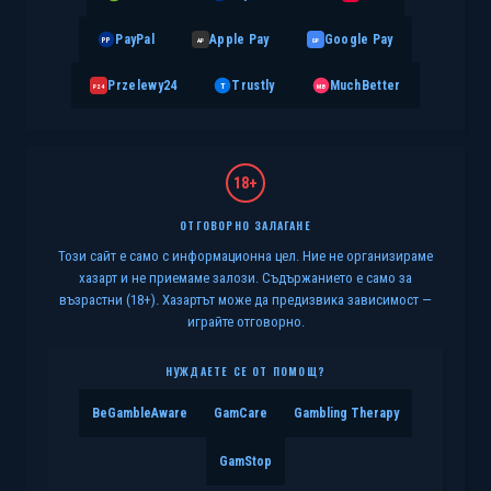
PayPal
Apple Pay
Google Pay
PP
AP
GP
Przelewy24
Trustly
MuchBetter
T
MB
P24
18+
ОТГОВОРНО ЗАЛАГАНЕ
Този сайт е само с информационна цел. Ние не организираме
хазарт и не приемаме залози. Съдържанието е само за
възрастни (18+). Хазартът може да предизвика зависимост —
играйте отговорно.
НУЖДАЕТЕ СЕ ОТ ПОМОЩ?
BeGambleAware
GamCare
Gambling Therapy
GamStop