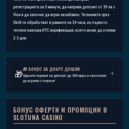
регистрацията за 3 минути, да направи депозит от 39 лв с
Visa и да започне да играе незабавно. Тегленията чрез
Skrill се обработват в рамките на 24 часа, но първото
теглене изисква KYC верификация, която може да отнеме
2-3 дни.
🎁 БОНУС ЗА ДОБРЕ ДОШЛИ
🎁
Удвоете първия си депозит до 500 евро и започнете
да играете с повече!
БОНУС ОФЕРТИ И ПРОМОЦИИ В
SLOTUNA CASINO