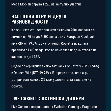
Mega Moolah струва 1 225 лв за пълно участие.
НАСТОЛНИ ИГРИ И ДРУГИ
РАЗНОВИДНОСТИ
Колекцията от настолни игри включва 200+ варианта с
лимити от 20 лв до 9 800 лв на ръка. European Blackjack
има RTP от 99.6%, докато French Roulette предлага
правилото La Partage, което намалява предимството на
казиното до 1.35%.
Видео покер игрите включват Jacks or Better (RTP 99.54%)
и Deuces Wild (RTP 99.73%). Въпреки това, тези игри
допринасят само с 2% към условията за залагане на
бонуси.
LIVE CASINO С ИСТИНСКИ ДИЛЪРИ
Live Casino е захранвано от Evolution Gaming и Pragmatic