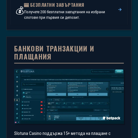
🎰 БЕЗПЛАТНИ ЗАВЪРТАНИЯ
💰
Получете 200 безплатни завъртания на избрани
слотове при първия си депозит.
БАНКОВИ ТРАНЗАКЦИИ И
ПЛАЩАНИЯ
Slotuna Casino поддържа 15+ метода на плащане с