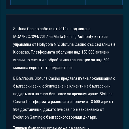
Slotuna Casino работи от 2019 г. под лиценз
MGA/B2C/394/2017 на Malta Gaming Authority, като се
управлява от Hollycorn N.V. Slotuna Casino със седалище в
Кюрасао. Платформата обслужва над 150 000 активни
играчи по света и е обработила транзакции за над 500
милиона евро от стартирането си.
В България, Slotuna Casino предлага пълна локализация с
български език, обслужване на клиенти на български и
поддръжка на евро без такси за превалутиране. Slotuna
Casino Платформата разполага с повече от 3 500 игри от
80+ доставчици, докато live casino е захранвано от
Evolution Gaming с българскоговорящи дилъри.
Типичен български играч може да завърши