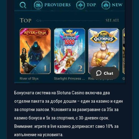
Бонусната система на Slotuna Casino включва два
отделни пакета за добре дошли – един за казино и един
за спортни залози. Условията за разиграване са 35x за
казино бонуса и 5x за спортния, с 30-дневен срок.
Внимание: игрите в live казино допринасят само 10% за
изпълнение на условията.