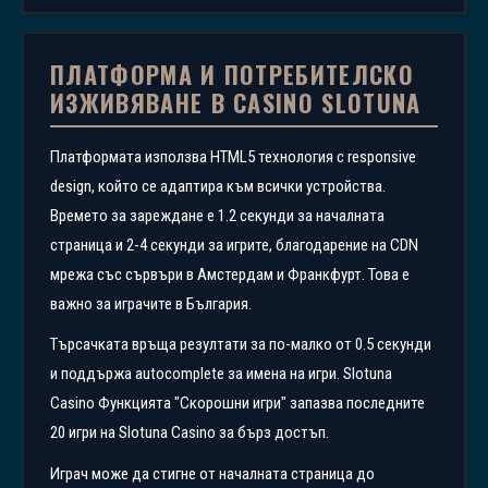
ПЛАТФОРМА И ПОТРЕБИТЕЛСКО
ИЗЖИВЯВАНЕ В CASINO SLOTUNA
Платформата използва HTML5 технология с responsive
design, който се адаптира към всички устройства.
Времето за зареждане е 1.2 секунди за началната
страница и 2-4 секунди за игрите, благодарение на CDN
мрежа със сървъри в Амстердам и Франкфурт. Това е
важно за играчите в България.
Търсачката връща резултати за по-малко от 0.5 секунди
и поддържа autocomplete за имена на игри. Slotuna
Casino Функцията "Скорошни игри" запазва последните
20 игри на Slotuna Casino за бърз достъп.
Играч може да стигне от началната страница до