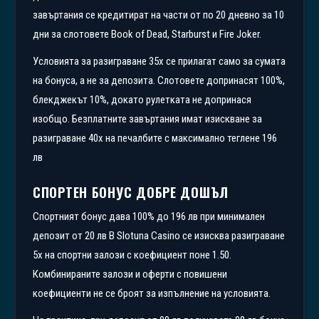
завъртания се кредитират на части от по 20 дневно за 10
дни за слотовете Book of Dead, Starburst и Fire Joker.
Условията за разиграване 35x се прилагат само за сумата
на бонуса, а не за депозита. Слотовeте допринасят 100%,
блекджекът 10%, докато рулетката не допринася
изобщо. Безплатните завъртания имат изискване за
разиграване 40x на печалбите с максимално теглене 196
лв
СПОРТЕН БОНУС ДОБРЕ ДОШЪЛ
Спортният бонус дава 100% до 196 лв при минимален
депозит от 20 лв В Slotuna Casino се изисква разиграване
5x на спортни залози с коефициент поне 1.50.
Комбинираните залози и оферти с повишени
коефициенти не се броят за изпълнение на условията.