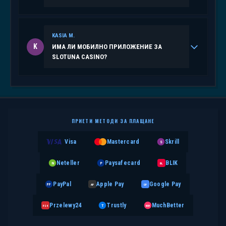
Иван Петров
Да, за вашата сигурност и спазване на регулациите,
KASIA M.
ще бъдете помолени да потвърдите самоличността
K
ИМА ЛИ МОБИЛНО ПРИЛОЖЕНИЕ ЗА
си преди първото си теглене.
SLOTUNA CASINO?
Иван Петров
Slotuna Casino няма специално приложение, но
уебсайтът е напълно оптимизиран за мобилни
устройства и можете да играете директно от
ПРИЕТИ МЕТОДИ ЗА ПЛАЩАНЕ
браузъра на вашия мобилен телефон. Това е
чудесна новина за играчите в България, които
Visa
Mastercard
Skrill
S
търсят гъвкавост. В България, където мобилният
достъп е ключов, тази функционалност е особено
Neteller
Paysafecard
BLIK
N
P
BL
ценена.
PayPal
Apple Pay
Google Pay
PP
AP
GP
Przelewy24
Trustly
MuchBetter
T
MB
P24