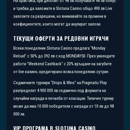
На практика, при депозит от 98 лв получавате 98 лв бонус
и трябва да заложите в Slotuna Casino общо 490 лв Live
залозите са разрешени, но внимавайте за промени в
коефициентите, които могат да анулират залози.
ТЕКУЩИ ОФЕРТИ ЗА РЕДОВНИ ИГРАЧИ
Всеки понеделник Slotuna Casino предлага "Monday
Reload" с 50% до 392 лв с код MONDAY50. През уикендите
работи "Weekend Cashback" с 20% връщане на загубите
от live казино, кредитирано всяка понеделник сутрин.
Седмичните турнири "Drops & Wins" на Pragmatic Play
разпределят 4 900 000 лв седмично под формата на
случайни награди и печалби от класации. Типичен турнир
може да има 10 000 победители с награди от 10 лв до 98
000 лв.
VIP ПРОГРАМА В SLOTUNA CASINO