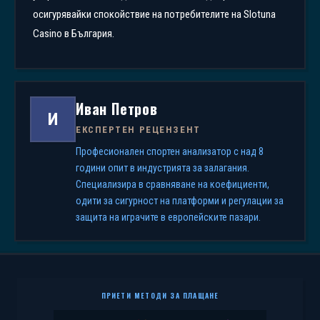
осигурявайки спокойствие на потребителите на Slotuna
Casino в България.
Иван Петров
И
ЕКСПЕРТЕН РЕЦЕНЗЕНТ
Професионален спортен анализатор с над 8
години опит в индустрията за залагания.
Специализира в сравняване на коефициенти,
одити за сигурност на платформи и регулации за
защита на играчите в европейските пазари.
ПРИЕТИ МЕТОДИ ЗА ПЛАЩАНЕ