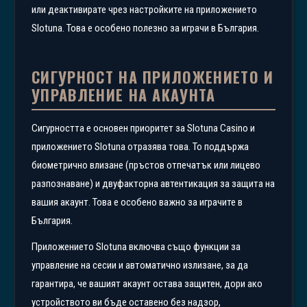
или деактивирате чрез настройките на приложението
Slotuna. Това е особено полезно за играчи в България.
СИГУРНОСТ НА ПРИЛОЖЕНИЕТО И
УПРАВЛЕНИЕ НА АКАУНТА
Сигурността е основен приоритет за Slotuna Casino и
приложението Slotuna отразява това. То поддържа
биометрично влизане (пръстов отпечатък или лицево
разпознаване) и двуфакторна автентикация за защита на
вашия акаунт. Това е особено важно за играчите в
България.
Приложението Slotuna включва също функции за
управление на сесии и автоматично излизане, за да
гарантира, че вашият акаунт остава защитен, дори ако
устройството ви бъде оставено без надзор,