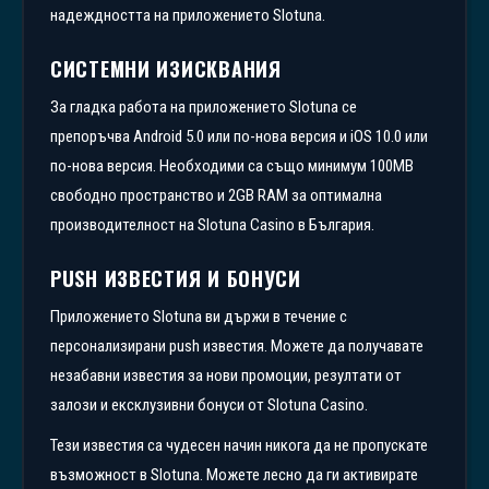
надеждността на приложението Slotuna.
СИСТЕМНИ ИЗИСКВАНИЯ
За гладка работа на приложението Slotuna се
препоръчва Android 5.0 или по-нова версия и iOS 10.0 или
по-нова версия. Необходими са също минимум 100MB
свободно пространство и 2GB RAM за оптимална
производителност на Slotuna Casino в България.
PUSH ИЗВЕСТИЯ И БОНУСИ
Приложението Slotuna ви държи в течение с
персонализирани push известия. Можете да получавате
незабавни известия за нови промоции, резултати от
залози и ексклузивни бонуси от Slotuna Casino.
Тези известия са чудесен начин никога да не пропускате
възможност в Slotuna. Можете лесно да ги активирате