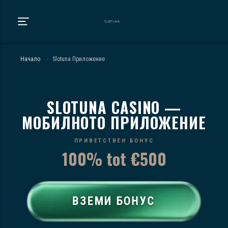
Начало
›
Slotuna Приложение
SLOTUNA CASINO —
МОБИЛНОТО ПРИЛОЖЕНИЕ
ПРИВЕТСТВЕН БОНУС
100% tot €500
ВЗЕМИ БОНУС