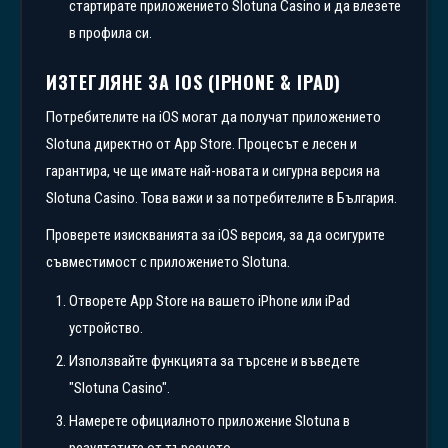
стартирате приложението Slotuna Casino и да влезете
в профила си.
ИЗТЕГЛЯНЕ ЗА IOS (IPHONE & IPAD)
Потребителите на iOS могат да получат приложението
Slotuna директно от App Store. Процесът е лесен и
гарантира, че ще имате най-новата и сигурна версия на
Slotuna Casino. Това важи и за потребителите в България.
Проверете изискванията за iOS версия, за да осигурите
съвместимост с приложението Slotuna.
Отворете App Store на вашето iPhone или iPad
устройство.
Използвайте функцията за търсене и въведете
"Slotuna Casino".
Намерете официалното приложение Slotuna в