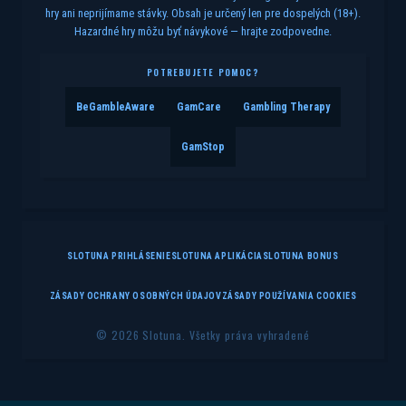
hry ani neprijímame stávky. Obsah je určený len pre dospelých (18+).
Hazardné hry môžu byť návykové — hrajte zodpovedne.
POTREBUJETE POMOC?
BeGambleAware
GamCare
Gambling Therapy
GamStop
SLOTUNA PRIHLÁSENIE
SLOTUNA APLIKÁCIA
SLOTUNA BONUS
ZÁSADY OCHRANY OSOBNÝCH ÚDAJOV
ZÁSADY POUŽÍVANIA COOKIES
© 2026 Slotuna. Všetky práva vyhradené