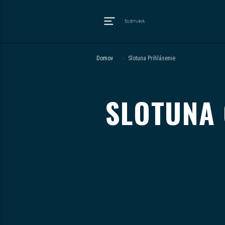
Domov
›
Slotuna Prihlásenie
SLOTUNA 