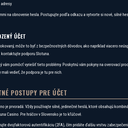
 adresy.
nmi na obnovenie hesla. Postupujte podľa odkazu a vytvorte si nové, silné he
DZENÝ ÚČET
ablokovaný, môže to byť z bezpečnostných dôvodov, ako napríklad viacero neú
e kontaktujte podporu Slotuna.
ý vám pomôcť vyriešiť tieto problémy. Poskytnú vám pokyny na overovací proce
mali vedieť, že podpora je tu pre nich.
TNÉ POSTUPY PRE ÚČET
 je prvoradá. Vždy používajte silné, jedinečné heslá, ktoré obsahujú kombiná
na Casino. Pre hráčov v Slovensko je to kľúčové.
ujte dvojfaktorovú autentifikáciu (2FA), čím pridáte ďalšiu vrstvu zabezpečeni