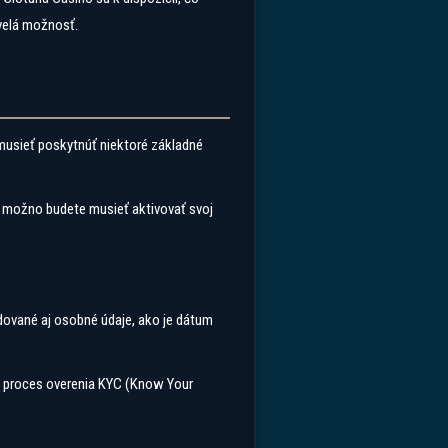
kvelá možnosť.
 musieť poskytnúť niektoré základné
ie možno budete musieť aktivovať svoj
adované aj osobné údaje, ako je dátum
ať proces overenia KYC (Know Your