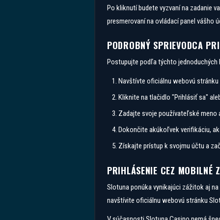
Po kliknutí budete vyzvaní na zadanie v
presmerovaní na ovládací panel vášho ú
PODROBNÝ SPRIEVODCA PRI
Postupujte podľa týchto jednoduchých k
Navštívte oficiálnu webovú stránku
Kliknite na tlačidlo "Prihlásiť sa" 
Zadajte svoje používateľské meno al
Dokončite akúkoľvek verifikáciu, a
Získajte prístup k svojmu účtu a zač
PRIHLÁSENIE CEZ MOBILNÉ 
Slotuna ponúka vynikajúci zážitok aj n
navštívite oficiálnu webovú stránku Slo
V súčasnosti Slotuna Casino nemá špecia