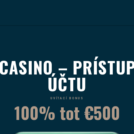
CASINO – PRÍSTU
ÚČTU
UVÍTACÍ BONUS
100% tot €500