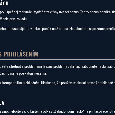
ÁCII
o úspešnej registrácii využiť atraktívny uvítací bonus. Tento bonus ponúka sk
šenie prvej vkladu.
eho bonusu nájdete v sekcii ponúk na Slotuna. Nezabudnite si pozorne prečí
S PRIHLÁSENÍM
môžete stretnúť s problémami. Bežné problémy zahŕňajú zabudnuté heslá, zabl
asino na ne poskytuje riešenia.
 kompatibilita prehliadača. Uistite sa, že používate aktualizovaný prehliadač p
LA
asino, nebojte sa. Kliknite na odkaz „Zabudol som heslo“ na prihlasovacej st