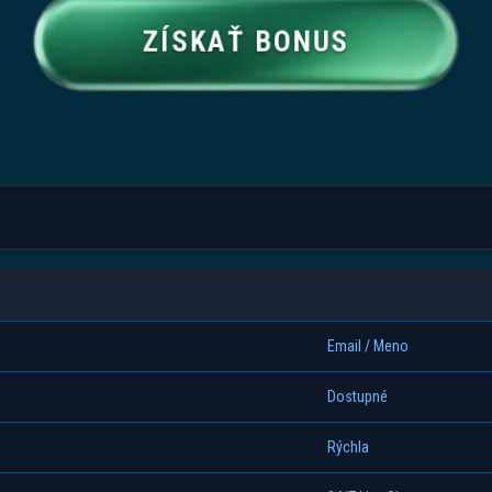
ZÍSKAŤ BONUS
Email / Meno
Dostupné
Rýchla