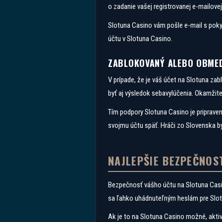
o zadanie vašej registrovanej e-mailovej
Slotuna Casino vám pošle e-mail s poky
účtu v Slotuna Casino.
ZABLOKOVANÝ ALEBO OBME
V prípade, že je váš účet na Slotuna z
byť aj výsledok sebavylúčenia. Okamžit
Tím podpory Slotuna Casino je pripraven
svojmu účtu späť. Hráči zo Slovenska by 
NAJLEPŠIE BEZPEČNOS
Bezpečnosť vášho účtu na Slotuna Casino
sa ľahko uhádnuteľným heslám pre Slotu
Ak je to na Slotuna Casino možné, aktiv