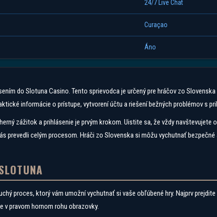
24/7 Live Chat
Curaçao
Áno
ásením do Slotuna Casino. Tento sprievodca je určený pre hráčov zo Slovensk
aktické informácie o prístupe, vytvorení účtu a riešení bežných problémov s pr
ný zážitok a prihlásenie je prvým krokom. Uistite sa, že vždy navštevujete 
vás prevedli celým procesom. Hráči zo Slovenska si môžu vychutnať bezpečné 
 SLOTUNA
duchý proces, ktorý vám umožní vychutnať si vaše obľúbené hry. Najprv prejdi
jne v pravom hornom rohu obrazovky.