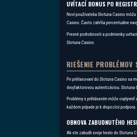
UVÍTACÍ BONUS PO REGISTR
Noví používatelia Slotuna Casino môžu p
Casino. Často zahŕňa percentuálne navý
Presné podrobnosti a podmienky uvítaci
Slotuna Casino.
RIEŠENIE PROBLÉMOV 
Pri prihlasovaní do Slotuna Casino sa 
dvojfaktorovou autentizáciou. Slotuna C
Problémy s prihlásením môže ovplyvniť aj
každom prípade je k dispozícii podpora.
OBNOVA ZABUDNUTÉHO HES
Ak ste zabudli svoje heslo do Slotuna C