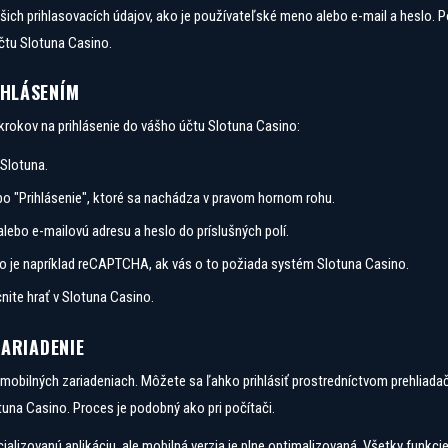
ašich prihlasovacích údajov, ako je používateľské meno alebo e-mail a heslo.
čtu Slotuna Casino.
HLÁSENÍM
rokov na prihlásenie do vášho účtu Slotuna Casino:
 Slotuna.
alebo "Prihlásenie", ktoré sa nachádza v pravom hornom rohu.
ebo e-mailovú adresu a heslo do príslušných polí.
ko je napríklad reCAPTCHA, ak vás o to požiada systém Slotuna Casino.
nite hrať v Slotuna Casino.
ZARIADENIE
a mobilných zariadeniach. Môžete sa ľahko prihlásiť prostredníctvom prehliad
tuna Casino. Proces je podobný ako pri počítači.
lizovanú aplikáciu, ale mobilná verzia je plne optimalizovaná. Všetky funkcie