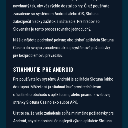
navrhnutý tak, aby vás rýchlo dostal do hry. Či už používate
zariadenie so systémom Android alebo iOS, Slotuna
zabezpečil hladký zážitok z inštalácie. Pre hráčov zo
Slovenska je tento proces rovnako jednoduchý.
Nižšie nájdete podrobné pokyny, ako získať aplikáciu Slotuna
Casino do svojho zariadenia, ako aj systémové požiadavky
pre bezproblémovú prevádzku.
STIAHNUTIE PRE ANDROID
Pre používateľov systému Android je aplikácia Slotuna ľahko
dostupná. Môžete si ju stiahnuť buď prostredníctvom
oficiálneho obchodu s aplikáciami, alebo priamo z webovej
stránky Slotuna Casino ako súbor APK.
Uistite sa, že vaše zariadenie spĺňa minimálne požiadavky pre
Android, aby ste dosiahli čo najlepší výkon aplikácie Slotuna.