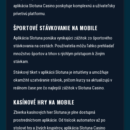
aplikácia Slotuna Casino poskytuje komplexnú a užívateľsky
prívetivú platformu.
ŠPORTOVÉ STÁVKOVANIE NA MOBILE
Aplikácia Slotuna ponúka vynikajúci zážitok zo športového
stávkovania na cestách. Používatelia môžu ľahko prehliadať
množstvo športov a trhov s rýchlym prístupom k živým
stávkam.
Stávkový tiket v aplikácii Slotuna je intuitívny a umožňuje
okamžité uzatváranie stávok, pričom kurzy sa aktualizujú v
reálnom čase pre čo najlepší zážitok v Slotuna Casino.
KASÍNOVÉ HRY NA MOBILE
Zbierka kasínových hier Slotuna je plne dostupná
prostredníctvom aplikácie. Od tisícok automatov až po
stolové hry a živých krupiérov, aplikácia Slotuna Casino