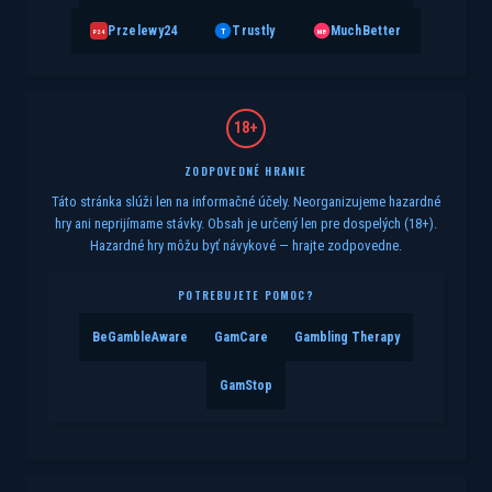
Przelewy24
Trustly
MuchBetter
T
MB
P24
18+
ZODPOVEDNÉ HRANIE
Táto stránka slúži len na informačné účely. Neorganizujeme hazardné
hry ani neprijímame stávky. Obsah je určený len pre dospelých (18+).
Hazardné hry môžu byť návykové — hrajte zodpovedne.
POTREBUJETE POMOC?
BeGambleAware
GamCare
Gambling Therapy
GamStop