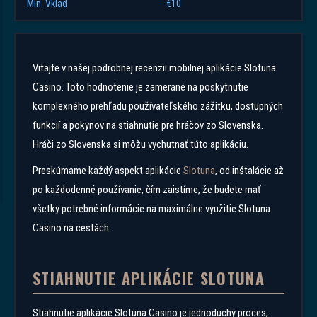
Min. Vklad
€10
Vitajte v našej podrobnej recenzii mobilnej aplikácie Slotuna
Casino. Toto hodnotenie je zamerané na poskytnutie
komplexného prehľadu používateľského zážitku, dostupných
funkcií a pokynov na stiahnutie pre hráčov zo Slovenska.
Hráči zo Slovenska si môžu vychutnať túto aplikáciu.
Preskúmame každý aspekt aplikácie
Slotuna
, od inštalácie až
po každodenné používanie, čím zaistíme, že budete mať
všetky potrebné informácie na maximálne využitie Slotuna
Casino na cestách.
STIAHNUTIE APLIKÁCIE SLOTUNA
Stiahnutie aplikácie Slotuna Casino je jednoduchý proces,