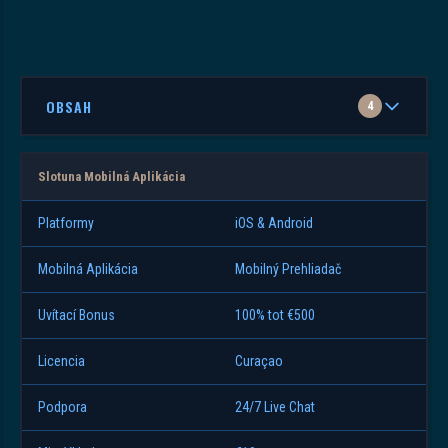
OBSAH
4
Slotuna Mobilná Aplikácia
Platformy
iOS & Android
Mobilná Aplikácia
Mobilný Prehliadač
Uvítací Bonus
100% tot €500
Licencia
Curaçao
Podpora
24/7 Live Chat