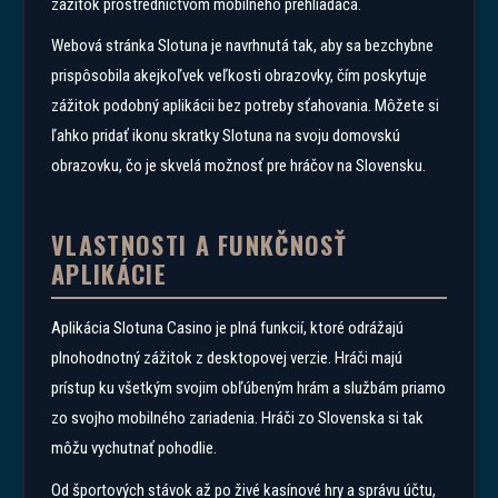
zážitok prostredníctvom mobilného prehliadača.
Webová stránka Slotuna je navrhnutá tak, aby sa bezchybne
prispôsobila akejkoľvek veľkosti obrazovky, čím poskytuje
zážitok podobný aplikácii bez potreby sťahovania. Môžete si
ľahko pridať ikonu skratky Slotuna na svoju domovskú
obrazovku, čo je skvelá možnosť pre hráčov na Slovensku.
VLASTNOSTI A FUNKČNOSŤ
APLIKÁCIE
Aplikácia Slotuna Casino je plná funkcií, ktoré odrážajú
plnohodnotný zážitok z desktopovej verzie. Hráči majú
prístup ku všetkým svojim obľúbeným hrám a službám priamo
zo svojho mobilného zariadenia. Hráči zo Slovenska si tak
môžu vychutnať pohodlie.
Od športových stávok až po živé kasínové hry a správu účtu,