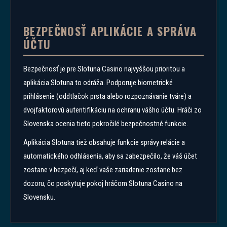
BEZPEČNOSŤ APLIKÁCIE A SPRÁVA
ÚČTU
Bezpečnosť je pre Slotuna Casino najvyššou prioritou a
aplikácia Slotuna to odráža. Podporuje biometrické
prihlásenie (oddtlačok prsta alebo rozpoznávanie tváre) a
dvojfaktorovú autentifikáciu na ochranu vášho účtu. Hráči zo
Slovenska ocenia tieto pokročilé bezpečnostné funkcie.
Aplikácia Slotuna tiež obsahuje funkcie správy relácie a
automatického odhlásenia, aby sa zabezpečilo, že váš účet
zostane v bezpečí, aj keď vaše zariadenie zostane bez
dozoru, čo poskytuje pokoj hráčom Slotuna Casino na
Slovensku.