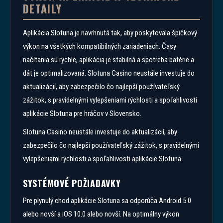
DETAILY
Aplikácia Slotuna je navrhnutá tak, aby poskytovala špičkový
výkon na všetkých kompatibilných zariadeniach. Časy
načítania sú rýchle, aplikácia je stabilná a spotreba batérie a
dát je optimalizovaná. Slotuna Casino neustále investuje do
aktualizácií, aby zabezpečilo čo najlepší používateľský
zážitok, s pravidelnými vylepšeniami rýchlosti a spoľahlivosti
aplikácie Slotuna pre hráčov v Slovensko.
Slotuna Casino neustále investuje do aktualizácií, aby
zabezpečilo čo najlepší používateľský zážitok, s pravidelnými
vylepšeniami rýchlosti a spoľahlivosti aplikácie Slotuna.
SYSTÉMOVÉ POŽIADAVKY
Pre plynulý chod aplikácie Slotuna sa odporúča Android 5.0
alebo novší a iOS 10.0 alebo novší. Na optimálny výkon