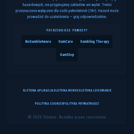
hazardowych, nie przyjmujemy zakładów ani wpłat. Treści
przeznaczone wyłącznie dla osób pełnoletnich (18+). Hazard może
prowadzić do uzależnienia — graj odpowiedzialnie.
POTRZEBUJESZ POMOCY?
BeGambleAware
GamCare
Gambling Therapy
GamStop
SLOTUNA APLIKACJA
SLOTUNA BONUS
SLOTUNA LOGOWANIE
POLITYKA COOKIES
POLITYKA PRYWATNOŚCI
© 2026 Slotuna. Wszelkie prawa zastrzeżone