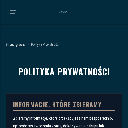
Strona główna
›
Polityka Prywatności
POLITYKA PRYWATNOŚCI
INFORMACJE, KTÓRE ZBIERAMY
Zbieramy informacje, które przekazujesz nam bezpośrednio,
np. podczas tworzenia konta, dokonywania zakupu lub