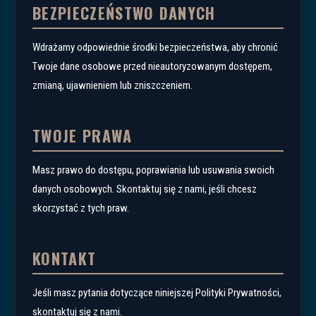
BEZPIECZEŃSTWO DANYCH
Wdrażamy odpowiednie środki bezpieczeństwa, aby chronić
Twoje dane osobowe przed nieautoryzowanym dostępem,
zmianą, ujawnieniem lub zniszczeniem.
TWOJE PRAWA
Masz prawo do dostępu, poprawiania lub usuwania swoich
danych osobowych. Skontaktuj się z nami, jeśli chcesz
skorzystać z tych praw.
KONTAKT
Jeśli masz pytania dotyczące niniejszej Polityki Prywatności,
skontaktuj się z nami.