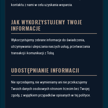
kontaktu z nami w celu uzyskania wsparcia.
JAK WYKORZYSTUJEMY TWOJE
INFORMACJE
Wykorzystujemy zebrane informacje do świadczenia,
utrzymywania i ulepszania naszych usług, przetwarzania
transakcji i komunikacji z Tobą.
UDOSTĘPNIANIE INFORMACJI
Nie sprzedajemy, nie wymieniamy ani nie przekazujemy
Twoich danych osobowych stronom trzecim bez Twojej
zgody, z wyjątkiem przypadków opisanych w tej polityce.