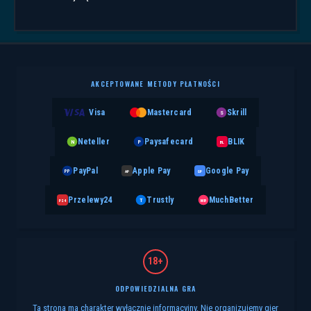
AKCEPTOWANE METODY PŁATNOŚCI
Visa
Mastercard
Skrill
S
Neteller
Paysafecard
BLIK
N
P
BL
PayPal
Apple Pay
Google Pay
PP
AP
GP
Przelewy24
Trustly
MuchBetter
T
MB
P24
18+
ODPOWIEDZIALNA GRA
Ta strona ma charakter wyłącznie informacyjny. Nie organizujemy gier