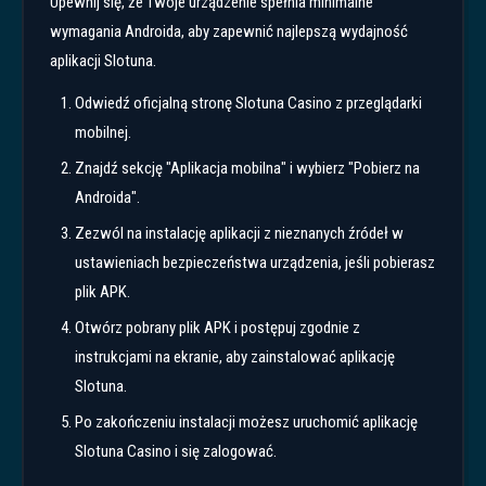
Upewnij się, że Twoje urządzenie spełnia minimalne
wymagania Androida, aby zapewnić najlepszą wydajność
aplikacji Slotuna.
Odwiedź oficjalną stronę Slotuna Casino z przeglądarki
mobilnej.
Znajdź sekcję "Aplikacja mobilna" i wybierz "Pobierz na
Androida".
Zezwól na instalację aplikacji z nieznanych źródeł w
ustawieniach bezpieczeństwa urządzenia, jeśli pobierasz
plik APK.
Otwórz pobrany plik APK i postępuj zgodnie z
instrukcjami na ekranie, aby zainstalować aplikację
Slotuna.
Po zakończeniu instalacji możesz uruchomić aplikację
Slotuna Casino i się zalogować.