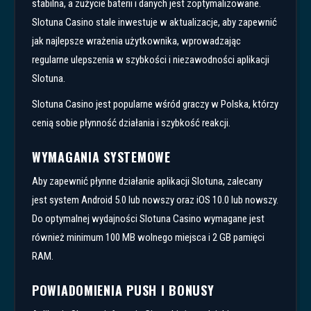
stabilna, a zużycie baterii i danych jest zoptymalizowane.
Slotuna Casino stale inwestuje w aktualizacje, aby zapewnić
jak najlepsze wrażenia użytkownika, wprowadzając
regularne ulepszenia w szybkości i niezawodności aplikacji
Slotuna.
Slotuna Casino jest popularne wśród graczy w Polska, którzy
cenią sobie płynność działania i szybkość reakcji.
WYMAGANIA SYSTEMOWE
Aby zapewnić płynne działanie aplikacji Slotuna, zalecany
jest system Android 5.0 lub nowszy oraz iOS 10.0 lub nowszy.
Do optymalnej wydajności Slotuna Casino wymagane jest
również minimum 100 MB wolnego miejsca i 2 GB pamięci
RAM.
POWIADOMIENIA PUSH I BONUSY