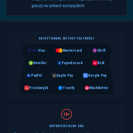
graczy na rynkach europejskich.
AKCEPTOWANE METODY PŁATNOŚCI
Visa
Mastercard
Skrill
S
Neteller
Paysafecard
BLIK
N
P
BL
PayPal
Apple Pay
Google Pay
PP
AP
GP
Przelewy24
Trustly
MuchBetter
T
MB
P24
18+
ODPOWIEDZIALNA GRA