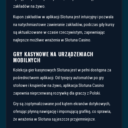
zakładów na żywo.
Kupon zakładów w aplikacji Slotuna jest intuicyjny i pozwala
na natychmiastowe zawieranie zakładów, podczas gdy kursy
są aktualizowane w czasie rzeczywistym, zapewniając
najlepsze możliwe wrażenia w Slotuna Casino.
GRY KASYNOWE NA URZĄDZENIACH
MOBILNYCH
Kolekcja gier kasynowych Slotuna jest w pełni dostępna za
pośrednictwem aplikacji. Od tysięcy automatów po gry
stołowe i krupierów na żywo, aplikacja Slotuna Casino
zapewnia nieprzerwaną rozrywkę dla graczy z Polski.
Gry są zoptymalizowane pod kątem ekranów dotykowych,
oferując płynną nawigację i imponującą grafikę, co sprawia,
że wrażenia w Slotuna są jeszcze przyjemniejsze.