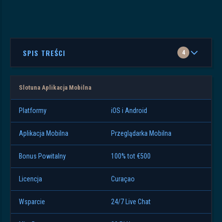
SPIS TREŚCI
4
Slotuna Aplikacja Mobilna
Platformy
iOS i Android
Aplikacja Mobilna
Przeglądarka Mobilna
Bonus Powitalny
100% tot €500
Licencja
Curaçao
Wsparcie
24/7 Live Chat