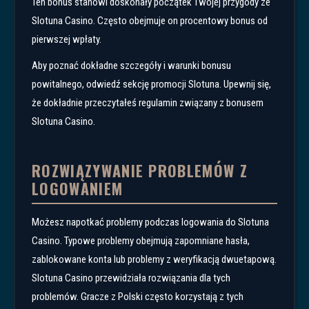
Ten bonus stanowi doskonały początek Twojej przygody ze
Slotuna Casino. Często obejmuje on procentowy bonus od
pierwszej wpłaty.
Aby poznać dokładne szczegóły i warunki bonusu
powitalnego, odwiedź sekcję promocji Slotuna. Upewnij się,
że dokładnie przeczytałeś regulamin związany z bonusem
Slotuna Casino.
ROZWIĄZYWANIE PROBLEMÓW Z
LOGOWANIEM
Możesz napotkać problemy podczas logowania do Slotuna
Casino. Typowe problemy obejmują zapomniane hasła,
zablokowane konta lub problemy z weryfikacją dwuetapową.
Slotuna Casino przewidziała rozwiązania dla tych
problemów. Gracze z Polski często korzystają z tych