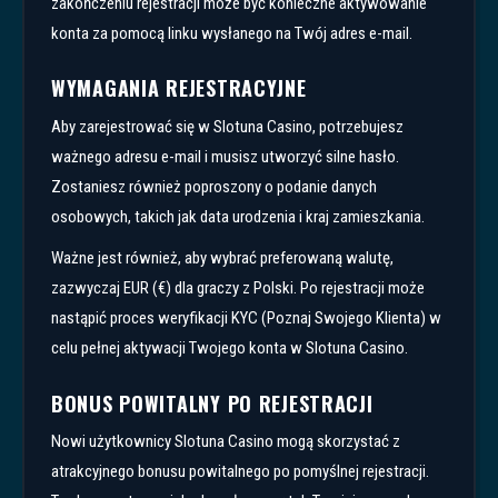
zakończeniu rejestracji może być konieczne aktywowanie
konta za pomocą linku wysłanego na Twój adres e-mail.
WYMAGANIA REJESTRACYJNE
Aby zarejestrować się w Slotuna Casino, potrzebujesz
ważnego adresu e-mail i musisz utworzyć silne hasło.
Zostaniesz również poproszony o podanie danych
osobowych, takich jak data urodzenia i kraj zamieszkania.
Ważne jest również, aby wybrać preferowaną walutę,
zazwyczaj EUR (€) dla graczy z Polski. Po rejestracji może
nastąpić proces weryfikacji KYC (Poznaj Swojego Klienta) w
celu pełnej aktywacji Twojego konta w Slotuna Casino.
BONUS POWITALNY PO REJESTRACJI
Nowi użytkownicy Slotuna Casino mogą skorzystać z
atrakcyjnego bonusu powitalnego po pomyślnej rejestracji.