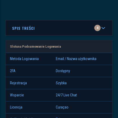
SPIS TREŚCI
4
Slotuna Podsumowanie Logowania
Metoda Logowania
Email / Nazwa użytkownika
2FA
Dostępny
Rejestracja
Szybka
Wsparcie
24/7 Live Chat
Licencja
Curaçao