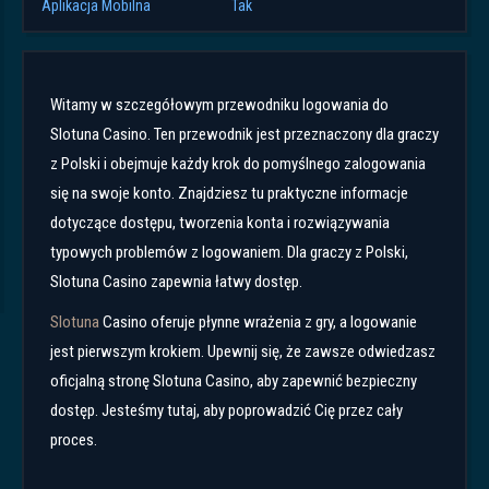
Aplikacja Mobilna
Tak
Witamy w szczegółowym przewodniku logowania do
Slotuna Casino. Ten przewodnik jest przeznaczony dla graczy
z Polski i obejmuje każdy krok do pomyślnego zalogowania
się na swoje konto. Znajdziesz tu praktyczne informacje
dotyczące dostępu, tworzenia konta i rozwiązywania
typowych problemów z logowaniem. Dla graczy z Polski,
Slotuna Casino zapewnia łatwy dostęp.
Slotuna
Casino oferuje płynne wrażenia z gry, a logowanie
jest pierwszym krokiem. Upewnij się, że zawsze odwiedzasz
oficjalną stronę Slotuna Casino, aby zapewnić bezpieczny
dostęp. Jesteśmy tutaj, aby poprowadzić Cię przez cały
proces.