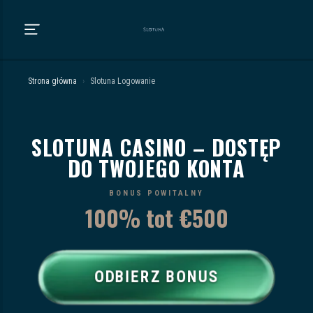
Strona główna
›
Slotuna Logowanie
SLOTUNA CASINO – DOSTĘP
DO TWOJEGO KONTA
BONUS POWITALNY
100% tot €500
ODBIERZ BONUS