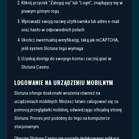
Kliknij przycisk "Zaloguj się" lub "Login", znajdujący się w
prawym górnym rogu.
Wprowadź swoją nazwę użytkownika lub adres e-mail
oraz hasło w odpowiednich polach.
Ukończ ewentualną weryfikację, taką jak reCAPTCHA,
jeśli system Slotuna tego wymaga.
Uzyskaj dostęp do swojego konta i zacznij grać w
Slotuna Casino.
LOGOWANIE NA URZĄDZENIU MOBILNYM
Slotuna oferuje doskonałe wrażenia również na
urządzeniach mobilnych. Możesz łatwo zalogować się za
pomocą przeglądarki mobilnej, odwiedzając oficjalną stronę
Slotuna. Proces jest podobny do tego na komputerze
stacjonarnym.
Obecnie Slotuna Casino nie posiada dedykowanej aplikacji,