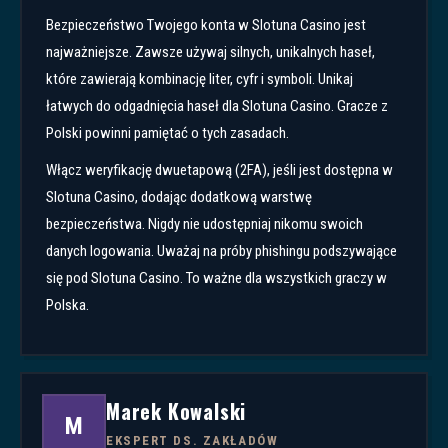
Bezpieczeństwo Twojego konta w Slotuna Casino jest
najważniejsze. Zawsze używaj silnych, unikalnych haseł,
które zawierają kombinację liter, cyfr i symboli. Unikaj
łatwych do odgadnięcia haseł dla Slotuna Casino. Gracze z
Polski powinni pamiętać o tych zasadach.
Włącz weryfikację dwuetapową (2FA), jeśli jest dostępna w
Slotuna Casino, dodając dodatkową warstwę
bezpieczeństwa. Nigdy nie udostępniaj nikomu swoich
danych logowania. Uważaj na próby phishingu podszywające
się pod Slotuna Casino. To ważne dla wszystkich graczy w
Polska.
Marek Kowalski
M
EKSPERT DS. ZAKŁADÓW