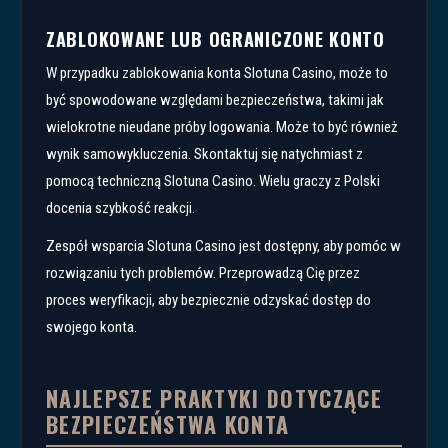
ZABLOKOWANE LUB OGRANICZONE KONTO
W przypadku zablokowania konta Slotuna Casino, może to
być spowodowane względami bezpieczeństwa, takimi jak
wielokrotne nieudane próby logowania. Może to być również
wynik samowykluczenia. Skontaktuj się natychmiast z
pomocą techniczną Slotuna Casino. Wielu graczy z Polski
docenia szybkość reakcji.
Zespół wsparcia Slotuna Casino jest dostępny, aby pomóc w
rozwiązaniu tych problemów. Przeprowadzą Cię przez
proces weryfikacji, aby bezpiecznie odzyskać dostęp do
swojego konta.
NAJLEPSZE PRAKTYKI DOTYCZĄCE
BEZPIECZEŃSTWA KONTA