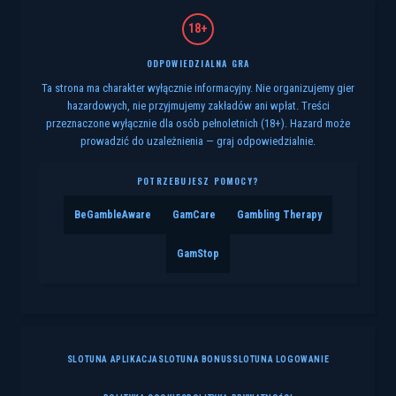
18+
ODPOWIEDZIALNA GRA
Ta strona ma charakter wyłącznie informacyjny. Nie organizujemy gier
hazardowych, nie przyjmujemy zakładów ani wpłat. Treści
przeznaczone wyłącznie dla osób pełnoletnich (18+). Hazard może
prowadzić do uzależnienia — graj odpowiedzialnie.
POTRZEBUJESZ POMOCY?
BeGambleAware
GamCare
Gambling Therapy
GamStop
SLOTUNA APLIKACJA
SLOTUNA BONUS
SLOTUNA LOGOWANIE