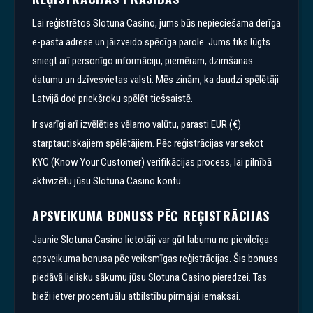
Lai reģistrētos Slotuna Casino, jums būs nepieciešama derīga
e-pasta adrese un jāizveido spēcīga parole. Jums tiks lūgts
sniegt arī personīgo informāciju, piemēram, dzimšanas
datumu un dzīvesvietas valsti. Mēs zinām, ka daudzi spēlētāji
Latvijā dod priekšroku spēlēt tiešsaistē.
Ir svarīgi arī izvēlēties vēlamo valūtu, parasti EUR (€)
starptautiskajiem spēlētājiem. Pēc reģistrācijas var sekot
KYC (Know Your Customer) verifikācijas process, lai pilnībā
aktivizētu jūsu Slotuna Casino kontu.
APSVEIKUMA BONUSS PĒC REĢISTRĀCIJAS
Jaunie Slotuna Casino lietotāji var gūt labumu no pievilcīga
apsveikuma bonusa pēc veiksmīgas reģistrācijas. Šis bonuss
piedāvā lielisku sākumu jūsu Slotuna Casino pieredzei. Tas
bieži ietver procentuālu atbilstību pirmajai iemaksai.