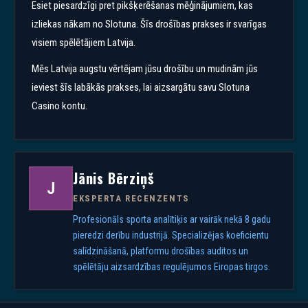
Esiet piesardzīgi pret pikšķerēšanas mēģinājumiem, kas
izliekas nākam no Slotuna. Šīs drošības prakses ir svarīgas
visiem spēlētājiem Latvija.
Mēs Latvija augstu vērtējam jūsu drošību un mudinām jūs
ieviest šīs labākās prakses, lai aizsargātu savu Slotuna
Casino kontu.
Jānis Bērziņš
J
EKSPERTA RECENZENTS
Profesionāls sporta analītiķis ar vairāk nekā 8 gadu
pieredzi derību industrijā. Specializējas koeficientu
salīdzināšanā, platformu drošības auditos un
spēlētāju aizsardzības regulējumos Eiropas tirgos.