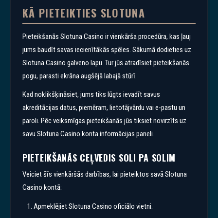
KĀ PIETEIKTIES SLOTUNA
Pieteikšanās Slotuna Casino ir vienkārša procedūra, kas ļauj
jums baudīt savas iecienītākās spēles. Sākumā dodieties uz
Slotuna Casino galveno lapu. Tur jūs atradīsiet pieteikšanās
pogu, parasti ekrāna augšējā labajā stūrī.
Kad noklikšķināsiet, jums tiks lūgts ievadīt savus
akreditācijas datus, piemēram, lietotājvārdu vai e-pastu un
paroli. Pēc veiksmīgas pieteikšanās jūs tiksiet novirzīts uz
savu Slotuna Casino konta informācijas paneli.
PIETEIKŠANĀS CEĻVEDIS SOLI PA SOLIM
Veiciet šīs vienkāršās darbības, lai pieteiktos savā Slotuna
Casino kontā:
Apmeklējiet Slotuna Casino oficiālo vietni.