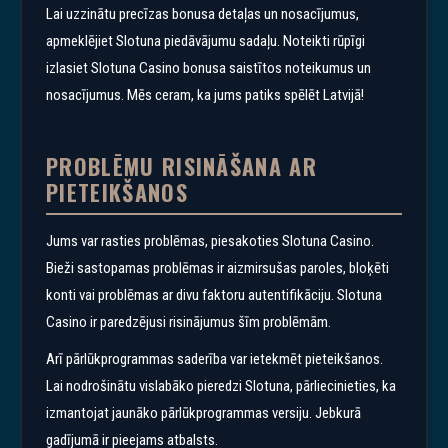
Lai uzzinātu precīzas bonusa detaļas un nosacījumus,
apmeklējiet Slotuna piedāvājumu sadaļu. Noteikti rūpīgi
izlasiet Slotuna Casino bonusa saistītos noteikumus un
nosacījumus. Mēs ceram, ka jums patiks spēlēt Latvijā!
PROBLĒMU RISINĀŠANA AR
PIETEIKŠANOS
Jums var rasties problēmas, piesakoties Slotuna Casino.
Bieži sastopamas problēmas ir aizmirsušas paroles, bloķēti
konti vai problēmas ar divu faktoru autentifikāciju. Slotuna
Casino ir paredzējusi risinājumus šīm problēmām.
Arī pārlūkprogrammas saderība var ietekmēt pieteikšanos.
Lai nodrošinātu vislabāko pieredzi Slotuna, pārliecinieties, ka
izmantojat jaunāko pārlūkprogrammas versiju. Jebkurā
gadījumā ir pieejams atbalsts.