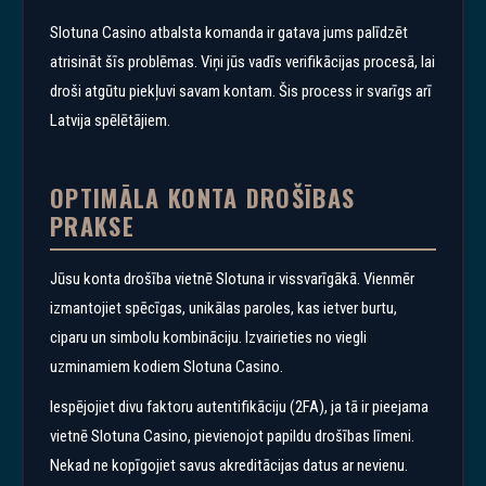
Slotuna Casino atbalsta komanda ir gatava jums palīdzēt
atrisināt šīs problēmas. Viņi jūs vadīs verifikācijas procesā, lai
droši atgūtu piekļuvi savam kontam. Šis process ir svarīgs arī
Latvija spēlētājiem.
OPTIMĀLA KONTA DROŠĪBAS
PRAKSE
Jūsu konta drošība vietnē Slotuna ir vissvarīgākā. Vienmēr
izmantojiet spēcīgas, unikālas paroles, kas ietver burtu,
ciparu un simbolu kombināciju. Izvairieties no viegli
uzminamiem kodiem Slotuna Casino.
Iespējojiet divu faktoru autentifikāciju (2FA), ja tā ir pieejama
vietnē Slotuna Casino, pievienojot papildu drošības līmeni.
Nekad ne kopīgojiet savus akreditācijas datus ar nevienu.