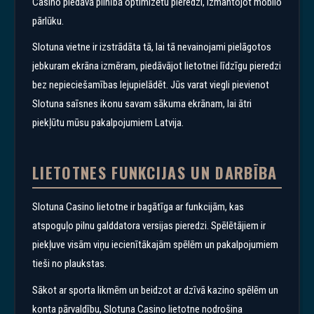
Casino piedāvā pilnībā optimizētu pieredzi, izmantojot mobilo
pārlūku.
Slotuna vietne ir izstrādāta tā, lai tā nevainojami pielāgotos
jebkuram ekrāna izmēram, piedāvājot lietotnei līdzīgu pieredzi
bez nepieciešamības lejupielādēt. Jūs varat viegli pievienot
Slotuna saīsnes ikonu savam sākuma ekrānam, lai ātri
piekļūtu mūsu pakalpojumiem Latvija.
LIETOTNES FUNKCIJAS UN DARBĪBA
Slotuna Casino lietotne ir bagātīga ar funkcijām, kas
atspoguļo pilnu galddatora versijas pieredzi. Spēlētājiem ir
piekļuve visām viņu iecienītākajām spēlēm un pakalpojumiem
tieši no plaukstas.
Sākot ar sporta likmēm un beidzot ar dzīvā kazino spēlēm un
konta pārvaldību, Slotuna Casino lietotne nodrošina