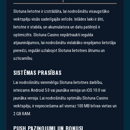
Slotuna lietotne ir izstrādāta, lai nodrošinātu visaugstāko
veiktspēju visās saderīgajās ierīcēs. Ielādes laiki ir ātri,
lietotne ir stabila, un akumulatora un datu patēriņš ir
optimizēts. Slotuna Casino nepārtraukti iegulda
atjauninājumos, lai nodrošinātu vislabāko iespējamo lietotāja
pieredzi, regulāri uzlabojot Slotuna lietotnes ātrumu un
uzticamību.
SISTĒMAS PRASĪBAS
Lai nodrošinātu vienmērīgu Slotuna lietotnes darbību,
ieteicams Android 5.0 vai jaunāka versija un iOS 10.0 vai
jaunāka versija. Lai nodrošinātu optimālu Slotuna Casino
veiktspēju, ir nepieciešama arī vismaz 100 MB brīvas vietas un
2 GB RAM.
PUSH PAZIŅOJUMI UN BONUSI