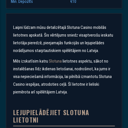
Min. Depozīts
€10
Laipni lūdzam mūsu detalizētajā Slotuna Casino mobilās
lietotnes apskatā. Šis vērtējums sniedz visaptverošu ieskatu
lietotāja pieredzē, pieejamajās funkcijās un lejupielādes
norādījumos starptautiskiem spēlētājiem no Latvija.
Mēs izskatīsim katru
Slotuna
lietotnes aspektu, sākot no
instalēšanas līdz ikdienas lietošanai, nodrošinot, ka jums ir
visa nepieciešamā informācija, lai pilnībā izmantotu Slotuna
Casino iespējas, atrodoties ceļā. Šī lietotne ir lieliski
piemērota arī spēlētājiem Latvija.
LEJUPIELĀDĒJIET SLOTUNA
LIETOTNI