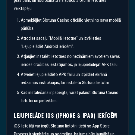
prasībām, lai nodrošinātu vislabāko Slotuna lietotnes
veiktspēju.
Apmeklējiet Slotuna Casino oficiālo vietni no sava mobilā
pārlūka.
Atrodiet sadaļu "Mobilā lietotne" un izvēlieties
"Lejupielādēt Android ierīcēm".
Atļaujiet instalēt lietotnes no nezināmiem avotiem savas
ierīces drošības iestatījumos, ja lejupielādējat APK failu.
Atveriet lejupielādēto APK failu un izpildiet ekrānā
redzamās instrukcijas, lai instalētu Slotuna lietotni.
Kad instalēšana ir pabeigta, varat palaist Slotuna Casino
lietotni un pieteikties.
LEJUPIELĀDE IOS (IPHONE & IPAD) IERĪCĒM
iOS lietotāji var iegūt Slotuna lietotni tieši no App Store.
Process ir vienkāršs un nodrošina, ka jums būs jaunākā un