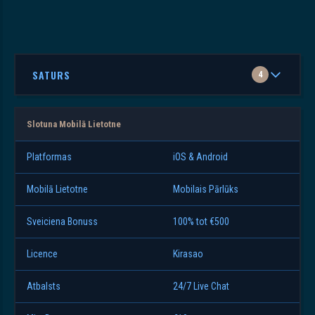
SATURS
4
Slotuna Mobilā Lietotne
Platformas
iOS & Android
Mobilā Lietotne
Mobilais Pārlūks
Sveiciena Bonuss
100% tot €500
Licence
Kirasao
Atbalsts
24/7 Live Chat