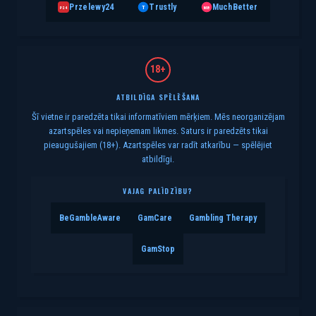
Przelewy24
Trustly
MuchBetter
T
MB
P24
18+
ATBILDĪGA SPĒLĒŠANA
Šī vietne ir paredzēta tikai informatīviem mērķiem. Mēs neorganizējam
azartspēles vai nepieņemam likmes. Saturs ir paredzēts tikai
pieaugušajiem (18+). Azartspēles var radīt atkarību — spēlējiet
atbildīgi.
VAJAG PALĪDZĪBU?
BeGambleAware
GamCare
Gambling Therapy
GamStop