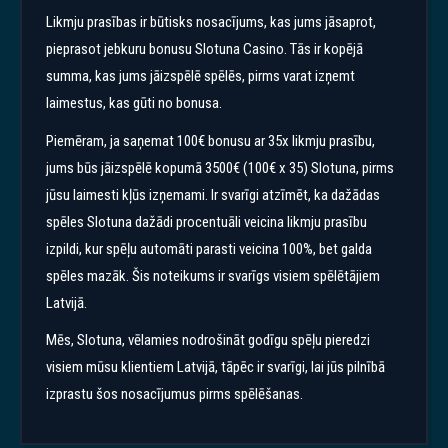
Likmju prasības ir būtisks nosacījums, kas jums jāsaprot,
pieprasot jebkuru bonusu Slotuna Casino. Tās ir kopējā
summa, kas jums jāizspēlē spēlēs, pirms varat izņemt
laimestus, kas gūti no bonusa.
Piemēram, ja saņemat 100€ bonusu ar 35x likmju prasību,
jums būs jāizspēlē kopumā 3500€ (100€ x 35) Slotuna, pirms
jūsu laimesti kļūs izņemami. Ir svarīgi atzīmēt, ka dažādas
spēles Slotuna dažādi procentuāli veicina likmju prasību
izpildi, kur spēļu automāti parasti veicina 100%, bet galda
spēles mazāk. Šis noteikums ir svarīgs visiem spēlētājiem
Latvijā.
Mēs, Slotuna, vēlamies nodrošināt godīgu spēļu pieredzi
visiem mūsu klientiem Latvijā, tāpēc ir svarīgi, lai jūs pilnībā
izprastu šos nosacījumus pirms spēlēšanas.