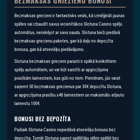
BEZMAKSAS GRIEZIENU BONUSI
Bezmaksas griezieni ir fantastisks veids, kā izmēģināt jaunas
spēles vai izbaudīt savus iecienītākos Slotuna Casino spēļu
automātus, neriskējot ar savu naudu. Slotuna bieži piedāvā
bezmaksas griezienu paketes, gan kā daļu no depozīta
bonusa, gan kā atsevišķu piedāvājumu.
Slotuna bezmaksas griezieni parasti ir spēkā konkrētiem
spēļu automātiem, un var būt saistīti ar apgrozījuma
prasībām laimestiem, kas gūti no tiem. Piemēram, jūs varat
saņemt 50 bezmaksas griezienus par 30€ depozītu Slotuna,
ar apgrozījuma prasību x40 laimestiem un maksimālo atļauto
laimestu 100€.
BONUSI BEZ DEPOZĪTA
Pašlaik Slotuna Casino nepiedāvā atsevišķu bonusu bez
depozīta. Tomēr Slotuna saprot spēlētāju vēlmi spēlēt bez