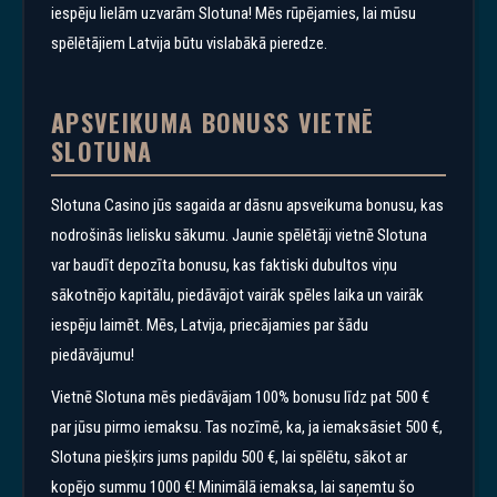
iespēju lielām uzvarām Slotuna! Mēs rūpējamies, lai mūsu
spēlētājiem Latvija būtu vislabākā pieredze.
APSVEIKUMA BONUSS VIETNĒ
SLOTUNA
Slotuna Casino jūs sagaida ar dāsnu apsveikuma bonusu, kas
nodrošinās lielisku sākumu. Jaunie spēlētāji vietnē Slotuna
var baudīt depozīta bonusu, kas faktiski dubultos viņu
sākotnējo kapitālu, piedāvājot vairāk spēles laika un vairāk
iespēju laimēt. Mēs, Latvija, priecājamies par šādu
piedāvājumu!
Vietnē Slotuna mēs piedāvājam 100% bonusu līdz pat 500 €
par jūsu pirmo iemaksu. Tas nozīmē, ka, ja iemaksāsiet 500 €,
Slotuna piešķirs jums papildu 500 €, lai spēlētu, sākot ar
kopējo summu 1000 €! Minimālā iemaksa, lai saņemtu šo