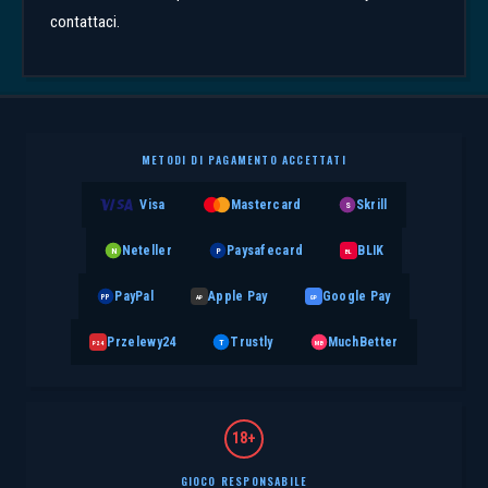
contattaci.
METODI DI PAGAMENTO ACCETTATI
Visa
Mastercard
Skrill
S
Neteller
Paysafecard
BLIK
N
P
BL
PayPal
Apple Pay
Google Pay
PP
AP
GP
Przelewy24
Trustly
MuchBetter
T
MB
P24
18+
GIOCO RESPONSABILE