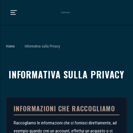
Home
›
Informativa sulla Privacy
INFORMATIVA SULLA PRIVACY
INFORMAZIONI CHE RACCOGLIAMO
Raccogliamo le informazioni che ci fornisci direttamente, ad
esempio quando crei un account, effettui un acquisto o ci