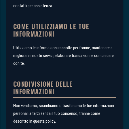
contatti per assistenza.
COME UTILIZZIAMO LE TUE
INFORMAZIONI
Utilizziamo le informazioni raccolte per fornire, mantenere e
migliorare i nostri servizi, elaborare transazioni e comunicare
con te.
CONDIVISIONE DELLE
INFORMAZIONI
Non vendiamo, scambiamo o trasferiamo le tue informazioni
personali a terzi senza il tuo consenso, tranne come
descritto in questa policy.