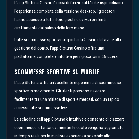
L'app Slotuna Casino è ricca di funzionalità che rispecchiano
l'esperienza completa della versione desktop. I giocatori
hanno accesso a tutti i loro giochi e servizi preferiti
direttamente dal palmo della loro mano.
Dalle scommesse sportive ai giochi da Casino dal vivo e alla
gestione del conto, l'app Slotuna Casino offre una
piattaforma completa e intuitiva per i giocatori in Svizzera.
SCOMMESSE SPORTIVE SU MOBILE
L'app Slotuna offre un'eccellente esperienza di scommesse
sportive in movimento. Gli utenti possono navigare
facilmente tra una miriade di sport e mercati, con un rapido
accesso alle scommesse live.
La schedina dell'app Slotuna è intuitiva e consente di piazzare
scommesse istantanee, mentre le quote vengono aggiornate
in tempo reale per la migliore esperienza possibile allo