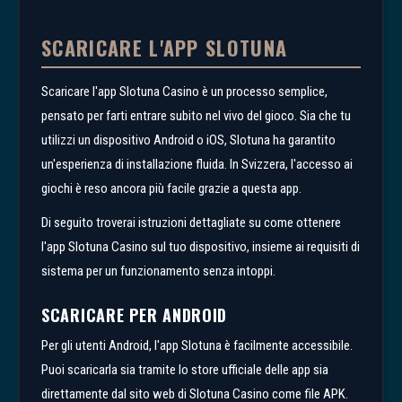
SCARICARE L'APP SLOTUNA
Scaricare l'app Slotuna Casino è un processo semplice,
pensato per farti entrare subito nel vivo del gioco. Sia che tu
utilizzi un dispositivo Android o iOS, Slotuna ha garantito
un'esperienza di installazione fluida. In Svizzera, l'accesso ai
giochi è reso ancora più facile grazie a questa app.
Di seguito troverai istruzioni dettagliate su come ottenere
l'app Slotuna Casino sul tuo dispositivo, insieme ai requisiti di
sistema per un funzionamento senza intoppi.
SCARICARE PER ANDROID
Per gli utenti Android, l'app Slotuna è facilmente accessibile.
Puoi scaricarla sia tramite lo store ufficiale delle app sia
direttamente dal sito web di Slotuna Casino come file APK.