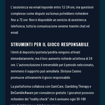
L'assistenza via email risponde entro 12-24 ore, ma questioni
complesse come dispute sui bonus potrebbero richiedere
fino a 72 ore. Non è disponibile un servizio di assistenza
telefonica; tutta la comunicazione avviene tramite chat ed
email.
STRUMENTI PER IL GIOCO RESPONSABILE
I limiti di deposito/puntata/perdita vengono attivati
immediatamente, ma il loro aumento richiede un'attesa di 24
ore. L'autoesclusione è irreversibile per il periodo selezionato,
nemmeno il supporto può annullarla. Slotuna Casino
promuove attivamente il gioco responsabile.
La piattaforma collabora con GamCare, Gambling Therapy e
BeGambleAware per consulenze gratuite. I giocatori possono
richiedere dei "reality check" che li avvisano ogni 30-180