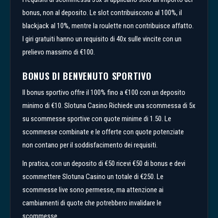
bonus, non al deposito. Le slot contribuiscono al 100%, il
blackjack al 10%, mentre la roulette non contribuisce affatto.
I giri gratuiti hanno un requisito di 40x sulle vincite con un
prelievo massimo di €100.
BONUS DI BENVENUTO SPORTIVO
Il bonus sportivo offre il 100% fino a €100 con un deposito
minimo di €10. Slotuna Casino Richiede una scommessa di 5x
su scommesse sportive con quote minime di 1.50. Le
scommesse combinate e le offerte con quote potenziate
non contano per il soddisfacimento dei requisiti.
In pratica, con un deposito di €50 ricevi €50 di bonus e devi
scommettere Slotuna Casino un totale di €250. Le
scommesse live sono permesse, ma attenzione ai
cambiamenti di quote che potrebbero invalidare le
scommesse.