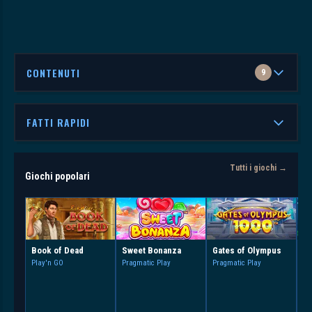
CONTENUTI
9
FATTI RAPIDI
Tutti i giochi →
Giochi popolari
Book of Dead
Sweet Bonanza
Gates of Olympus
Bi
Play'n GO
Pragmatic Play
Pragmatic Play
Pr