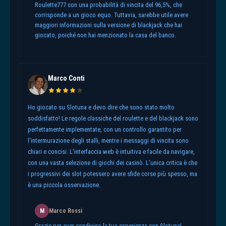
Roulette777 con una probabilità di vincita del 96,5%, che
corrisponde a un gioco equo. Tuttavia, sarebbe utile avere
maggiori informazioni sulla versione di blackjack che hai
giocato, poiché non hai menzionato la casa del banco.
Marco Conti
Ho giocato su Slotuna e devo dire che sono stato molto
soddisfatto! Le regole classiche del roulette e del blackjack sono
perfettamente implementate, con un controllo garantito per
l'intermurazione degli stalli, mentre i messaggi di vincita sono
chiari e concisi. L'interfaccia web è intuitiva e facile da navigare,
con una vasta selezione di giochi dei casinò. L'unica critica è che
i progressivi dei slot potessero avere sfide corse più spesso, ma
è una piccola osservazione.
M
Marco Rossi
Grazie per aver condiviso la tua esperienza con Slotuna!