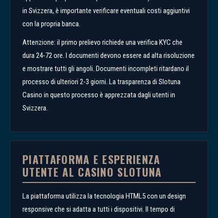
in Svizzera, è importante verificare eventuali costi aggiuntivi
con la propria banca.
Attenzione: il primo prelievo richiede una verifica KYC che
dura 24-72 ore. I documenti devono essere ad alta risoluzione
e mostrare tutti gli angoli. Documenti incompleti ritardano il
processo di ulteriori 2-3 giorni. La trasparenza di Slotuna
Casino in questo processo è apprezzata dagli utenti in
Svizzera.
PIATTAFORMA E ESPERIENZA
UTENTE AL CASINO SLOTUNA
La piattaforma utilizza la tecnologia HTML5 con un design
responsive che si adatta a tutti i dispositivi. Il tempo di