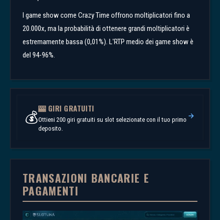
I game show come Crazy Time offrono moltiplicatori fino a
20.000x, ma la probabilità di ottenere grandi moltiplicatori è
estremamente bassa (0,01%). L'RTP medio dei game show è
del 94-96%.
🎰 GIRI GRATUITI
💰
Ottieni 200 giri gratuiti su slot selezionate con il tuo primo
deposito.
TRANSAZIONI BANCARIE E
PAGAMENTI