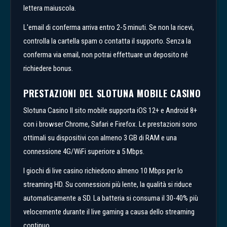
lettera maiuscola.
L'email di conferma arriva entro 2-5 minuti. Se non la ricevi,
controlla la cartella spam o contatta il supporto. Senza la
conferma via email, non potrai effettuare un deposito né
richiedere bonus.
PRESTAZIONI DEL SLOTUNA MOBILE CASINO
Slotuna Casino Il sito mobile supporta iOS 12+ e Android 8+
con i browser Chrome, Safari e Firefox. Le prestazioni sono
ottimali su dispositivi con almeno 3 GB di RAM e una
connessione 4G/WiFi superiore a 5 Mbps.
I giochi di live casino richiedono almeno 10 Mbps per lo
streaming HD. Su connessioni più lente, la qualità si riduce
automaticamente a SD. La batteria si consuma il 30-40% più
velocemente durante il live gaming a causa dello streaming
continuo.