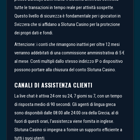
tutte le transazioni in tempo reale per attività sospette.
Questo livello di sicurezza è fondamentale per i giocatori in
Svizzera che si affidano a Slotuna Casino per la protezione
dei propri dati e fondi.
Attenzione: i conti che rimangono inattivi per oltre 12 mesi
verranno addebitati di una commissione amministrativa di 5 €
al mese. Conti multipli dallo stesso indirizzo IP o dispositivo
possono portare alla chiusura del conto Slotuna Casino.
CANALI DI ASSISTENZA CLIENTI
La live chat è attiva 24 ore su 24, 7 giorni su 7, con un tempo
di risposta medio di 90 secondi. Gli agenti di lingua greca
sono disponibili dalle 08:00 alle 24:00 ora della Grecia; al di
fuori di questi orari, l'assistenza viene fornita in inglese.
Slotuna Casino si impegna a fornire un supporto efficiente a
tutti i suoi utenti.