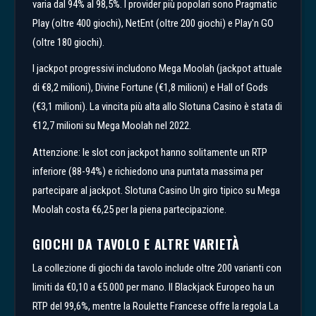
varia dal 94% al 98,5%. I provider più popolari sono Pragmatic
Play (oltre 400 giochi), NetEnt (oltre 200 giochi) e Play'n GO
(oltre 180 giochi).
I jackpot progressivi includono Mega Moolah (jackpot attuale
di €8,2 milioni), Divine Fortune (€1,8 milioni) e Hall of Gods
(€3,1 milioni). La vincita più alta allo Slotuna Casino è stata di
€12,7 milioni su Mega Moolah nel 2022.
Attenzione: le slot con jackpot hanno solitamente un RTP
inferiore (88-94%) e richiedono una puntata massima per
partecipare al jackpot. Slotuna Casino Un giro tipico su Mega
Moolah costa €6,25 per la piena partecipazione.
GIOCHI DA TAVOLO E ALTRE VARIETÀ
La collezione di giochi da tavolo include oltre 200 varianti con
limiti da €0,10 a €5.000 per mano. Il Blackjack Europeo ha un
RTP del 99,6%, mentre la Roulette Francese offre la regola La