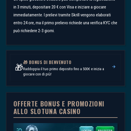
in 3 minuti, depositare 20 € con Visa e iniziare a giocare
immediatamente. I prelievi tramite Skrill vengono elaborati
entro 24 ore, ma il primo prelievo richiede una verifica KYC che
può richiedere 2-3 giorni.
🎁 BONUS DI BENVENUTO
🎁
Raddoppia il tuo primo deposito fino a 500€ e inizia a
giocare con di più!
OFFERTE BONUS E PROMOZIONI
ALLO SLOTUNA CASINO