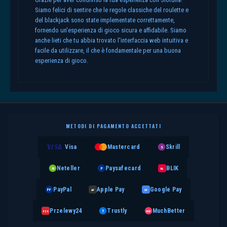
Siamo felici di sentire che le regole classiche del roulette e
del blackjack sono state implementate correttamente,
fornendo un'esperienza di gioco sicura e affidabile. Siamo
anche lieti che tu abbia trovato l'interfaccia web intuitiva e
facile da utilizzare, il che è fondamentale per una buona
esperienza di gioco.
METODI DI PAGAMENTO ACCETTATI
Visa
Mastercard
Skrill
S
Neteller
Paysafecard
BLIK
N
P
BL
PayPal
Apple Pay
Google Pay
PP
AP
GP
Przelewy24
Trustly
MuchBetter
T
MB
P24