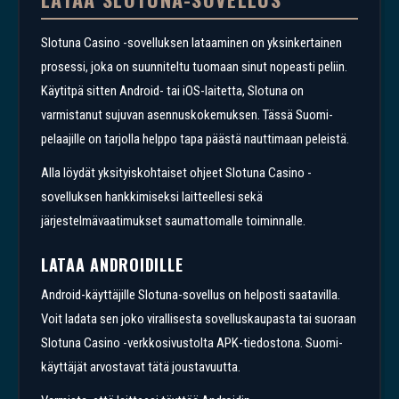
Slotuna Casino -sovelluksen lataaminen on yksinkertainen
prosessi, joka on suunniteltu tuomaan sinut nopeasti peliin.
Käytitpä sitten Android- tai iOS-laitetta, Slotuna on
varmistanut sujuvan asennuskokemuksen. Tässä Suomi-
pelaajille on tarjolla helppo tapa päästä nauttimaan peleistä.
Alla löydät yksityiskohtaiset ohjeet Slotuna Casino -
sovelluksen hankkimiseksi laitteellesi sekä
järjestelmävaatimukset saumattomalle toiminnalle.
LATAA ANDROIDILLE
Android-käyttäjille Slotuna-sovellus on helposti saatavilla.
Voit ladata sen joko virallisesta sovelluskaupasta tai suoraan
Slotuna Casino -verkkosivustolta APK-tiedostona. Suomi-
käyttäjät arvostavat tätä joustavuutta.