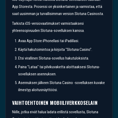
App Storesta. Prosessi on yksinkertainen ja varmistaa, että
saat uusimman ja turvallisimman version Slotuna Casinosta.
Tarkista iOS-versiovaatimukset varmistaaksesi
yhteensopivuuden Slotuna-sovelluksen kanssa.
Avaa App Store iPhonellasi tai iPadillasi.
Käytä hakutoimintoa ja kirjoita "Slotuna Casino".
Etsi virallinen Slotuna-sovellus hakutuloksista.
Paina "Lataa" tai pilvikuvaketta aloittaaksesi Slotuna-
sovelluksen asennuksen.
Asennuksen jälkeen Slotuna Casino -sovelluksen kuvake
ilmestyy aloitusnäyttöösi.
VAIHTOEHTOINEN MOBIILIVERKKOSELAIN
Niille, jotka eivät halua ladata erillistä sovellusta, Slotuna