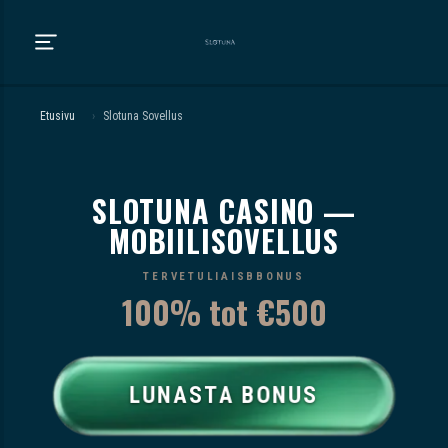
Etusivu
›
Slotuna Sovellus
SLOTUNA CASINO —
MOBIILISOVELLUS
TERVETULIAISBBONUS
100% tot €500
LUNASTA BONUS