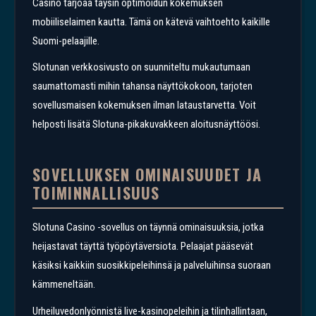
Casino tarjoaa täysin optimoidun kokemuksen
mobiiliselaimen kautta. Tämä on kätevä vaihtoehto kaikille
Suomi-pelaajille.
Slotunan verkkosivusto on suunniteltu mukautumaan
saumattomasti mihin tahansa näyttökokoon, tarjoten
sovellusmaisen kokemuksen ilman lataustarvetta. Voit
helposti lisätä Slotuna-pikakuvakkeen aloitusnäyttöösi.
SOVELLUKSEN OMINAISUUDET JA
TOIMINNALLISUUS
Slotuna Casino -sovellus on täynnä ominaisuuksia, jotka
heijastavat täyttä työpöytäversiota. Pelaajat pääsevät
käsiksi kaikkiin suosikkipeleihinsä ja palveluihinsa suoraan
kämmeneltään.
Urheiluvedonlyönnistä live-kasinopeleihin ja tilinhallintaan,