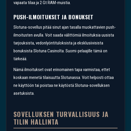
vapaata tilaa ja 2 Gt RAM-muistia.
PUSH-ILMOITUKSET JA BONUKSET
Slotuna-sovellus pitää sinut ajan tasalla muokattavien push-
ilmoitusten avulla. Voit saada välittömiä ilmoituksia uusista
tarjouksista, vedonlyöntituloksista ja eksklusiivisista
bonuksista Slotuna Casinolta. Suomi-pelaajille tämä on
tärkeää.
Nämä ilmoitukset ovat erinomainen tapa varmistaa, ettet
koskaan menetä tilaisuutta Slotunassa. Voit helposti ottaa
ne käyttöön tai poistaa ne käytöstä Slotuna-sovelluksen
asetuksista.
SOVELLUKSEN TURVALLISUUS JA
TILIN HALLINTA