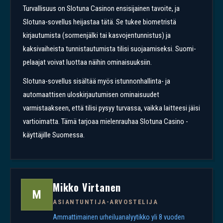
Turvallisuus on Slotuna Casinon ensisijainen tavoite, ja
Slotuna-sovellus heijastaa tätä. Se tukee biometristä
kirjautumista (sormenjälki tai kasvojentunnistus) ja
kaksivaiheista tunnistautumista tilisi suojaamiseksi. Suomi-
pelaajat voivat luottaa näihin ominaisuuksiin.
Slotuna-sovellus sisältää myös istunnonhallinta- ja
automaattisen uloskirjautumisen ominaisuudet
varmistaakseen, että tilisi pysyy turvassa, vaikka laitteesi jäisi
vartioimatta. Tämä tarjoaa mielenrauhaa Slotuna Casino -
käyttäjille Suomessa.
Mikko Virtanen
M
ASIANTUNTIJA-ARVOSTELIJA
Ammattimainen urheiluanalyytikko yli 8 vuoden