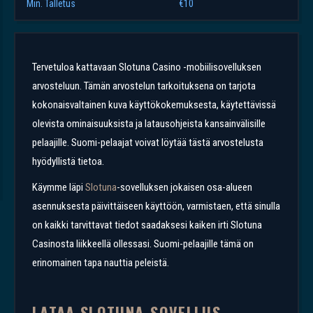
Min. Talletus
€10
Tervetuloa kattavaan Slotuna Casino -mobiilisovelluksen
arvosteluun. Tämän arvostelun tarkoituksena on tarjota
kokonaisvaltainen kuva käyttökokemuksesta, käytettävissä
olevista ominaisuuksista ja latausohjeista kansainvälisille
pelaajille. Suomi-pelaajat voivat löytää tästä arvostelusta
hyödyllistä tietoa.
Käymme läpi
Slotuna
-sovelluksen jokaisen osa-alueen
asennuksesta päivittäiseen käyttöön, varmistaen, että sinulla
on kaikki tarvittavat tiedot saadaksesi kaiken irti Slotuna
Casinosta liikkeellä ollessasi. Suomi-pelaajille tämä on
erinomainen tapa nauttia peleistä.
LATAA SLOTUNA-SOVELLUS