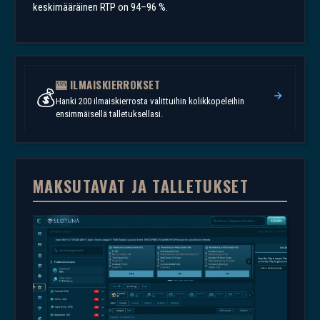
keskimääräinen RTP on 94–96 %.
🎰 ILMAISKIERROKSET
💰
Hanki 200 ilmaiskierrosta valittuihin kolikkopeleihin
ensimmäisellä talletuksellasi.
MAKSUTAVAT JA TALLETUKSET