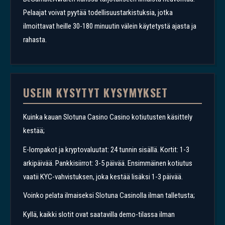
Pelaajat voivat pyytää todellisuustarkistuksia, jotka
ilmoittavat heille 30-180 minuutin välein käytetystä ajasta ja
rahasta.
USEIN KYSYTYT KYSYMYKSET
Kuinka kauan Slotuna Casino Casino kotiutusten käsittely
kestää;
E-lompakot ja kryptovaluutat: 24 tunnin sisällä. Kortit: 1-3
arkipäivää. Pankkisiirrot: 3-5 päivää. Ensimmäinen kotiutus
vaatii KYC-vahvistuksen, joka kestää lisäksi 1-3 päivää.
Voinko pelata ilmaiseksi Slotuna Casinolla ilman talletusta;
Kyllä, kaikki slotit ovat saatavilla demo-tilassa ilman