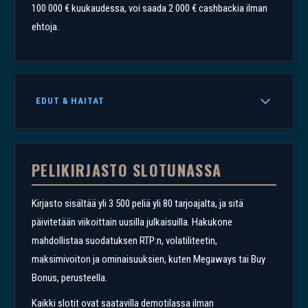
100 000 € kuukaudessa, voi saada 2 000 € cashbackia ilman
ehtoja.
EDUT & HAITAT
EDUT
Laaja valikoima pelejä johtavilta tarjoajilta
PELIKIRJASTO SLOTUNASSA
Antelias tervetuliaisbonus ja säännölliset tarjoukset
Erinomainen asiakastuki 24/7
Kirjasto sisältää yli 3 500 peliä yli 80 tarjoajalta, ja sitä
Käyttäjäystävällinen käyttöliittymä ja mobiiliyhteensopivuus
päivitetään viikoittain uusilla julkaisuilla. Hakukone
mahdollistaa suodatuksen RTP:n, volatiliteetin,
maksimivoiton ja ominaisuuksien, kuten Megaways tai Buy
HAITAT
Bonus, perusteella.
Kierrätysvaatimukset voivat olla korkeat joillekin bonuksille
Kaikki slotit ovat saatavilla demotilassa ilman