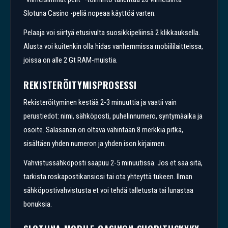
Slotuna Casino -peliä nopeaa käyttöä varten.
Pelaaja voi siirtyä etusivulta suosikkipeliinsä 2 klikkauksella.
Alusta voi kuitenkin olla hidas vanhemmissa mobiililaitteissa,
joissa on alle 2 Gt RAM-muistia.
REKISTERÖITYMISPROSESSI
Rekisteröityminen kestää 2-3 minuuttia ja vaatii vain
perustiedot: nimi, sähköposti, puhelinnumero, syntymäaika ja
osoite. Salasanan on oltava vähintään 8 merkkiä pitkä,
sisältäen yhden numeron ja yhden ison kirjaimen.
Vahvistussähköposti saapuu 2-5 minuutissa. Jos et saa sitä,
tarkista roskapostikansiosi tai ota yhteyttä tukeen. Ilman
sähköpostivahvistusta et voi tehdä talletusta tai lunastaa
bonuksia.