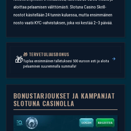
aloittaa pelaamisen välittömästi. Slotuna Casino Skrill-
nostot käsitellään 24 tunnin kuluessa, mutta ensimmäinen
nosto vaatii KYC-vahvistuksen, joka voi kestää 2–3 päivää.
🎁 TERVETULIAISBONUS
🎁
Tuplaa ensimmäinen talletuksesi 500 euroon asti ja aloita
pelaaminen suuremmalla summalla!
BONUSTARJOUKSET JA KAMPANJAT
SLOTUNA CASINOLLA