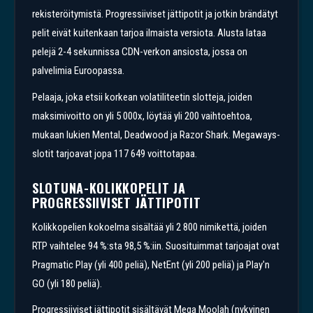
Ei puhelintukea
rekisteröitymistä. Progressiiviset jättipotit ja jotkin brändätyt
pelit eivät kuitenkaan tarjoa ilmaista versiota. Alusta lataa
pelejä 2-4 sekunnissa CDN-verkon ansiosta, jossa on
palvelimia Euroopassa.
Pelaaja, joka etsii korkean volatiliteetin slotteja, joiden
maksimivoitto on yli 5 000x, löytää yli 200 vaihtoehtoa,
mukaan lukien Mental, Deadwood ja Razor Shark. Megaways-
slotit tarjoavat jopa 117 649 voittotapaa.
SLOTUNA-KOLIKKOPELIT JA
PROGRESSIIVISET JÄTTIPOTIT
Kolikkopelien kokoelma sisältää yli 2 800 nimikettä, joiden
RTP vaihtelee 94 %:sta 98,5 %:iin. Suosituimmat tarjoajat ovat
Pragmatic Play (yli 400 peliä), NetEnt (yli 200 peliä) ja Play'n
GO (yli 180 peliä).
Progressiiviset jättipotit sisältävät Mega Moolah (nykyinen