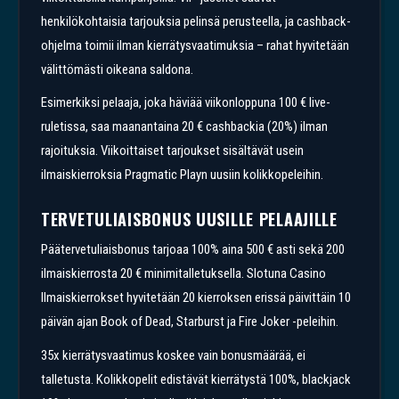
henkilökohtaisia tarjouksia pelinsä perusteella, ja cashback-
ohjelma toimii ilman kierrätysvaatimuksia – rahat hyvitetään
välittömästi oikeana saldona.
Esimerkiksi pelaaja, joka häviää viikonloppuna 100 € live-
ruletissa, saa maanantaina 20 € cashbackia (20%) ilman
rajoituksia. Viikoittaiset tarjoukset sisältävät usein
ilmaiskierroksia Pragmatic Playn uusiin kolikkopeleihin.
TERVETULIAISBONUS UUSILLE PELAAJILLE
Päätervetuliaisbonus tarjoaa 100% aina 500 € asti sekä 200
ilmaiskierrosta 20 € minimitalletuksella. Slotuna Casino
Ilmaiskierrokset hyvitetään 20 kierroksen erissä päivittäin 10
päivän ajan Book of Dead, Starburst ja Fire Joker -peleihin.
35x kierrätysvaatimus koskee vain bonusmäärää, ei
talletusta. Kolikkopelit edistävät kierrätystä 100%, blackjack