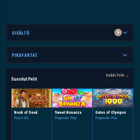
SISÄLTÖ
9
PIKAFAKTAT
Kaikki Pelit →
Suositut Pelit
Book of Dead
Sweet Bonanza
Gates of Olympus
Bi
Play'n GO
Pragmatic Play
Pragmatic Play
Pr