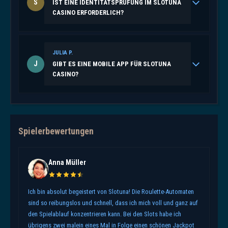
Sie Ihre erste Einzahlung tätigen. Der Bonus wird
S
IST EINE IDENTITÄTSPRÜFUNG IM SLOTUNA
automatisch Ihrem Konto gutgeschrieben.
CASINO ERFORDERLICH?
Thomas Müller
Ja, zu Ihrer Sicherheit und zur Einhaltung der
JULIA P.
Vorschriften werden Sie aufgefordert, Ihre Identität vor
J
GIBT ES EINE MOBILE APP FÜR SLOTUNA
Ihrer ersten Auszahlung zu verifizieren.
CASINO?
Thomas Müller
Das Slotuna Casino hat keine spezielle App, aber die
Website ist vollständig für Mobilgeräte optimiert und
Spielerbewertungen
Sie können direkt über den Browser Ihres Mobilgeräts
spielen. Dies ist eine großartige Option für Spieler in
Deutschland, die unterwegs spielen möchten. Für
Anna Müller
Spieler in Deutschland ist es wichtig zu wissen, dass
die mobile Erfahrung auf Slotuna Casino nahtlos ist.
Ich bin absolut begeistert von Slotuna! Die Roulette-Automaten
sind so reibungslos und schnell, dass ich mich voll und ganz auf
den Spielablauf konzentrieren kann. Bei den Slots habe ich
übrigens zwei malein eines Mal in Folge einen schönen Jackpot