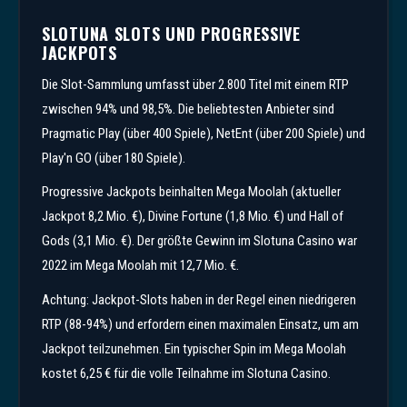
SLOTUNA SLOTS UND PROGRESSIVE
JACKPOTS
Die Slot-Sammlung umfasst über 2.800 Titel mit einem RTP
zwischen 94% und 98,5%. Die beliebtesten Anbieter sind
Pragmatic Play (über 400 Spiele), NetEnt (über 200 Spiele) und
Play'n GO (über 180 Spiele).
Progressive Jackpots beinhalten Mega Moolah (aktueller
Jackpot 8,2 Mio. €), Divine Fortune (1,8 Mio. €) und Hall of
Gods (3,1 Mio. €). Der größte Gewinn im Slotuna Casino war
2022 im Mega Moolah mit 12,7 Mio. €.
Achtung: Jackpot-Slots haben in der Regel einen niedrigeren
RTP (88-94%) und erfordern einen maximalen Einsatz, um am
Jackpot teilzunehmen. Ein typischer Spin im Mega Moolah
kostet 6,25 € für die volle Teilnahme im Slotuna Casino.