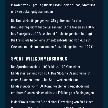
in Raten von 20 pro Tag für die Slots Book of Dead, Starburst
und Fire Joker gutgeschrieben.
Die Umsatzbedingungen von 35x gelten nur für den
Bonusbetrag, nicht für die Einzahlung. Slots tragen zu 100 %
bei, Blackjack zu 10 %, während Roulette gar nicht beiträgt.
Die Freispiele haben eine Umsatzanforderung von 40x auf
Gewinne mit einem maximalen Auszahlungslimit von 100 €.
SPORT-WILLKOMMENSBONUS
Der Sportbonus bietet 100 % bis zu 100 € bei einer
Mindesteinzahlung von 10 €. Das Slotuna Casino verlangt
einen 5-fachen Umsatz bei Sportwetten mit einer
Mindestquote von 1,50. Kombiwetten und Angebote mit
erhöhten Quoten zählen nicht zur Erfüllung der Bedingungen.
In der Praxis erhalten Sie bei einer Einzahlung von 50 € einen