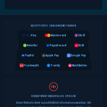
AKZEPTIERTE ZAHLUNGSMETHODEN
Visa
Mastercard
Skrill
S
Neteller
Paysafecard
BLIK
N
P
BL
PayPal
Apple Pay
Google Pay
PP
AP
GP
Przelewy24
Trustly
MuchBetter
T
MB
P24
18+
VERANTWORTUNGSVOLLES SPIELEN
Diese Website dient ausschließlich Informationszwecken. Wir