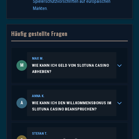
Spielerschutzvorschriften auf europäischen
Märkten.
Häufig gestellte Fragen
MAX M.
M
WIE KANN ICH GELD VON SLOTUNA CASINO
ABHEBEN?
Thomas Müller
Sie können Geld über verschiedene Methoden
ANNA K.
abheben, wie z.B. Banküberweisung, E-Wallets (Skrill,
A
WIE KANN ICH DEN WILLKOMMENSBONUS IM
Neteller) oder Kryptowährungen. Der Vorgang ist
SLOTUNA CASINO BEANSPRUCHEN?
schnell und sicher.
Thomas Müller
Um den Willkommensbonus zu beanspruchen, müssen
STEFAN T.