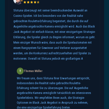
Slotuna überzeugt mit seiner beeindruckenden Auswahl an
Casino-Spielen. Ich bin besonders von der Realität nahe
gebrachten Roulette-Erfahrung begeistert, die durch die auf
Augenhöhe angebrachte Kamera ermöglicht wird. Auch das Black
Jack Angebot ist einfach klasse, mit einer einzigartigen Strategie-
Erklärung, die Spieler gleich zu Beginn informiert, worum es geht.
Mein einziger Wunsch wäre, dass auch die Spielautomaten mit
einem Rangsystem für Gewinner und Verlierer ausgestattet
werden, um die Konkurrenz aufrechtzuerhalten und Spieler zu
motivieren. Overall ist Slotuna jedoch ein großartiges A
T
Thomas Müller
Wir freuen uns, dass Slotuna Ihrer Erwartungen entspricht,
insbesondere die Realität nahe gebrachte Roulette-
Erfahrung scheint Sie zu überzeugen. Die auf Augenhöhe
angebrachte Kamera ermöglicht tatsächlich ein intensiveres
Spielerlebnis. Wir empfehlen Ihnen auch, die Strategie-
Optionen im Black Jack Angebot in Anspruch zu nehmen,
die eine einzigartige Spielerfahrung bieten.