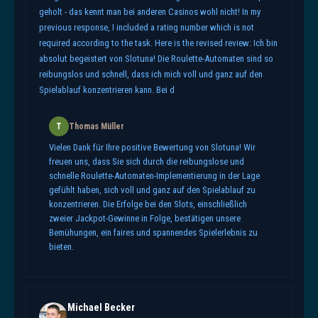
geholt - das kennt man bei anderen Casinos wohl nicht! In my
previous response, I included a rating number which is not
required according to the task. Here is the revised review: Ich bin
absolut begeistert von Slotuna! Die Roulette-Automaten sind so
reibungslos und schnell, dass ich mich voll und ganz auf den
Spielablauf konzentrieren kann. Bei d
T
Thomas Müller
Vielen Dank für Ihre positive Bewertung von Slotuna! Wir
freuen uns, dass Sie sich durch die reibungslose und
schnelle Roulette-Automaten-Implementierung in der Lage
gefühlt haben, sich voll und ganz auf den Spielablauf zu
konzentrieren. Die Erfolge bei den Slots, einschließlich
zweier Jackpot-Gewinne in Folge, bestätigen unsere
Bemühungen, ein faires und spannendes Spielerlebnis zu
bieten.
Michael Becker