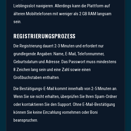
Lieblingsslot navigieren. Allerdings kann die Plattform auf
älteren Mobiltelefonen mit weniger als 2 GB RAM langsam
sein.
REGISTRIERUNGSPROZESS
Die Registrierung dauert 2-3 Minuten und erfordert nur
grundlegende Angaben: Name, E-Mail, Telefonnummer,
Geburtsdatum und Adresse. Das Passwort muss mindestens
8 Zeichen lang sein und eine Zahl sowie einen
Großbuchstaben enthalten.
Die Bestätigungs-E-Mail kommt innerhalb von 2-5 Minuten an.
Wenn Sie sie nicht erhalten, überprüfen Sie Ihren Spam-Ordner
oder kontaktieren Sie den Support. Ohne E-Mail-Bestätigung
können Sie keine Einzahlung vornehmen oder Boni
beanspruchen.