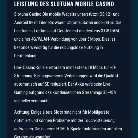
LEISTUNG DES SLOTUNA MOBILE CASINO
Slotuna Casino Die mobile Website unterstützt iOS 12+ und
Android 8+ mit den Browsern Chrome, Safari und Firefox. Die
Leistung ist optimal auf Geräten mit mindestens 3 GB RAM
und einer 4G/WLAN-Verbindung von über 5 Mbps. Dies ist
besonders wichtig für die reibungslose Nutzung in
Deutschland.
Live-Casino-Spiele erfordern mindestens 10 Mbps für HD-
Streaming. Bei langsameren Verbindungen wird die Qualität
automatisch auf SD reduziert. Der Akku wird beim Live-
Gaming aufgrund des kontinuierlichen Streamings 30-40%
schneller verbraucht.
Achtung: Einige ältere Slots sind nicht für Mobilgeräte
optimiert und können Probleme mit der Touch-Steuerung
aufweisen. Die neueren HTML5-Spiele funktionieren auf allen
Geräten einwandfrei.