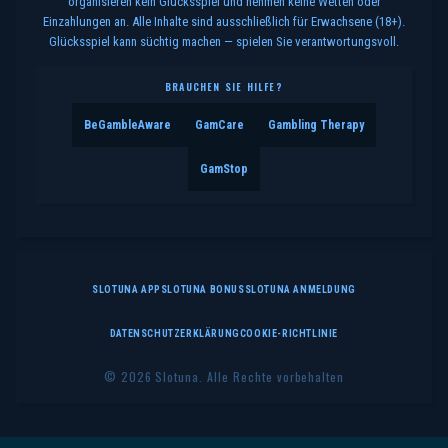
organisieren kein Glücksspiel und nehmen keine Wetten oder
Einzahlungen an. Alle Inhalte sind ausschließlich für Erwachsene (18+).
Glücksspiel kann süchtig machen — spielen Sie verantwortungsvoll.
BRAUCHEN SIE HILFE?
BeGambleAware
GamCare
Gambling Therapy
GamStop
SLOTUNA APP
SLOTUNA BONUS
SLOTUNA ANMELDUNG
DATENSCHUTZERKLÄRUNG
COOKIE-RICHTLINIE
© 2026 Slotuna. Alle Rechte vorbehalten