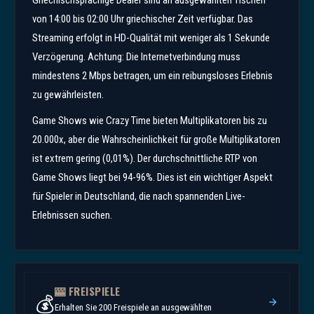
von 14:00 bis 02:00 Uhr griechischer Zeit verfügbar. Das
Streaming erfolgt in HD-Qualität mit weniger als 1 Sekunde
Verzögerung. Achtung: Die Internetverbindung muss
mindestens 2 Mbps betragen, um ein reibungsloses Erlebnis
zu gewährleisten.
Game Shows wie Crazy Time bieten Multiplikatoren bis zu
20.000x, aber die Wahrscheinlichkeit für große Multiplikatoren
ist extrem gering (0,01%). Der durchschnittliche RTP von
Game Shows liegt bei 94-96%. Dies ist ein wichtiger Aspekt
für Spieler in Deutschland, die nach spannenden Live-
Erlebnissen suchen.
🎰 FREISPIELE
💰
Erhalten Sie 200 Freispiele an ausgewählten