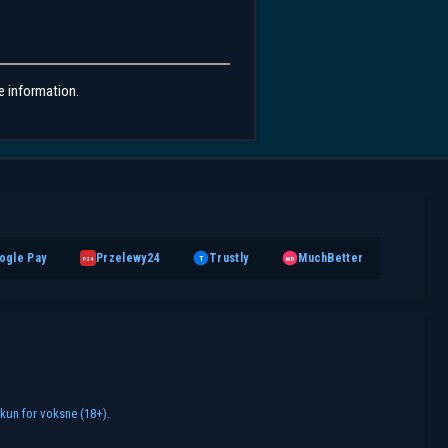
te information.
ogle Pay
Przelewy24
Trustly
MuchBetter
T
MB
P24
 kun for voksne (18+).