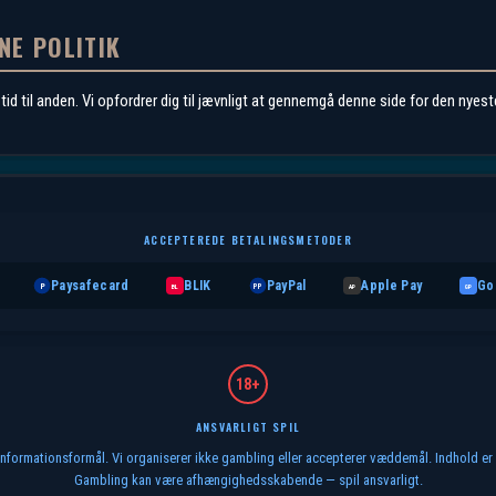
NE POLITIK
id til anden. Vi opfordrer dig til jævnligt at gennemgå denne side for den nyes
ACCEPTEREDE BETALINGSMETODER
Paysafecard
BLIK
PayPal
Apple Pay
Go
P
BL
PP
AP
GP
18+
ANSVARLIGT SPIL
 informationsformål. Vi organiserer ikke gambling eller accepterer væddemål. Indhold er
Gambling kan være afhængighedsskabende — spil ansvarligt.