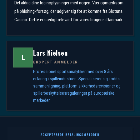
Del aldrig dine loginoplysninger med nogen. Vær opmærksom
på phishing-forsøg, der udgiver sig for at komme fra Slotuna
Casino. Dette er særligt relevant for vores brugere i Danmark.
Lars Nielsen
L
EKSPERT ANMELDER
Professionel sportsanalytiker med over 8 års
erfaring i spilleindustrien. Specialiserer sig i odds
sammenligning, platform sikkerhedsrevisioner og
spillerbeskyttelsesreguleringer på europæiske
markeder.
ACCEPTEREDE BETALINGSMETODER