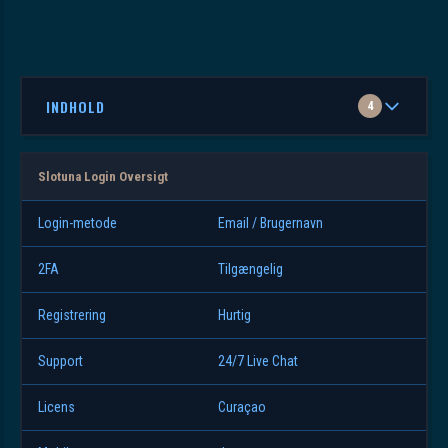
INDHOLD
4
Slotuna Login Oversigt
Login-metode
Email / Brugernavn
2FA
Tilgængelig
Registrering
Hurtig
Support
24/7 Live Chat
Licens
Curaçao