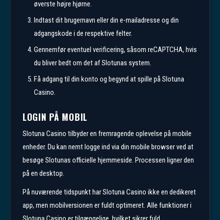
øverste højre hjørne.
Indtast dit brugernavn eller din e-mailadresse og din
adgangskode i de respektive felter.
Gennemfør eventuel verificering, såsom reCAPTCHA, hvis
du bliver bedt om det af Slotunas system.
Få adgang til din konto og begynd at spille på Slotuna
Casino.
LOGIN PÅ MOBIL
Slotuna Casino tilbyder en fremragende oplevelse på mobile
enheder. Du kan nemt logge ind via din mobile browser ved at
besøge Slotunas officielle hjemmeside. Processen ligner den
på en desktop.
På nuværende tidspunkt har Slotuna Casino ikke en dedikeret
app, men mobilversionen er fuldt optimeret. Alle funktioner i
Slotuna Casino er tilgængelige, hvilket sikrer fuld