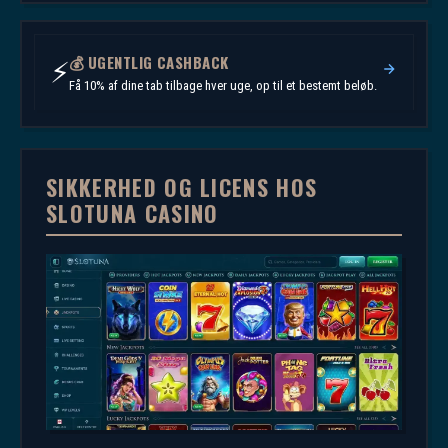
💰 UGENTLIG CASHBACK
⚡
Få 10% af dine tab tilbage hver uge, op til et bestemt beløb.
SIKKERHED OG LICENS HOS
SLOTUNA CASINO