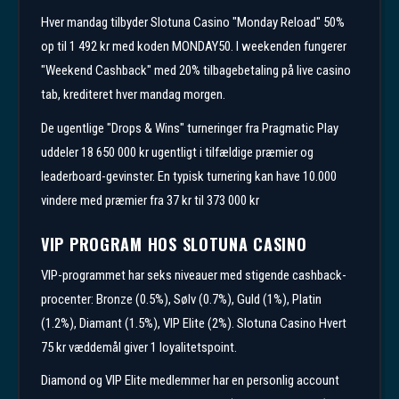
Hver mandag tilbyder Slotuna Casino "Monday Reload" 50%
op til 1 492 kr med koden MONDAY50. I weekenden fungerer
"Weekend Cashback" med 20% tilbagebetaling på live casino
tab, krediteret hver mandag morgen.
De ugentlige "Drops & Wins" turneringer fra Pragmatic Play
uddeler 18 650 000 kr ugentligt i tilfældige præmier og
leaderboard-gevinster. En typisk turnering kan have 10.000
vindere med præmier fra 37 kr til 373 000 kr
VIP PROGRAM HOS SLOTUNA CASINO
VIP-programmet har seks niveauer med stigende cashback-
procenter: Bronze (0.5%), Sølv (0.7%), Guld (1%), Platin
(1.2%), Diamant (1.5%), VIP Elite (2%). Slotuna Casino Hvert
75 kr væddemål giver 1 loyalitetspoint.
Diamond og VIP Elite medlemmer har en personlig account