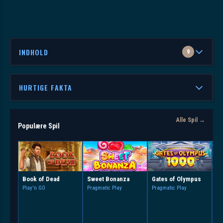
INDHOLD
9
HURTIGE FAKTA
Alle Spil →
Populære Spil
Book of Dead
Sweet Bonanza
Gates of Olympus
Bi
Play'n GO
Pragmatic Play
Pragmatic Play
Pr