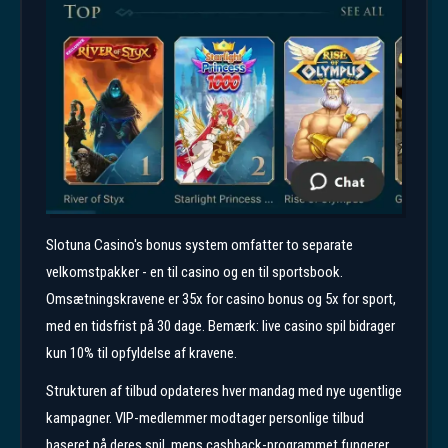
Slotuna Casino's bonus system omfatter to separate
velkomstpakker - en til casino og en til sportsbook.
Omsætningskravene er 35x for casino bonus og 5x for sport,
med en tidsfrist på 30 dage. Bemærk: live casino spil bidrager
kun 10% til opfyldelse af kravene.
Strukturen af tilbud opdateres hver mandag med nye ugentlige
kampagner. VIP-medlemmer modtager personlige tilbud
baseret på deres spil, mens cashback-programmet fungerer