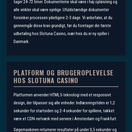
tager 24-72 timer. Dokumenterne skal være i høj opløsning og
alle vinkler skal være synlige. Ufuldstændige dokumenter
forsinker processen yderligere 2-3 dage. Vi anbefaler, at du
gennemgår disse krav grundigt, før du foretager din første
udbetaling hos Slotuna Casino, især hvis du er ny spiller i
Danmark.
PLATFORM OG BRUGEROPLEVELSE
HOS SLOTUNA CASINO
Platformen anvender HTML5-teknologi med et responsivt
design, der tilpasser sig alle enheder. Indlæsningstiden er 1,2
sekunder for startsiden og 2-4 sekunder for spillene, takket
være et CDN-netværk med servere i Amsterdam og Frankfurt.
Søgemaskinen returnerer resultater på under 0,5 sekunder og