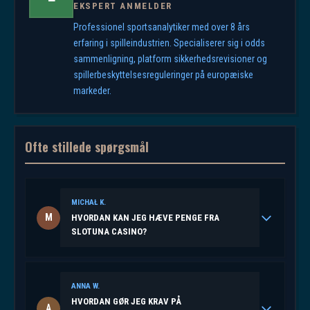
EKSPERT ANMELDER
Professionel sportsanalytiker med over 8 års
erfaring i spilleindustrien. Specialiserer sig i odds
sammenligning, platform sikkerhedsrevisioner og
spillerbeskyttelsesreguleringer på europæiske
markeder.
Ofte stillede spørgsmål
MICHAŁ K.
M
HVORDAN KAN JEG HÆVE PENGE FRA
SLOTUNA CASINO?
Lars Nielsen
Du kan hæve penge via forskellige metoder såsom
ANNA W.
bankoverførsel, e-wallets (Skrill, Neteller) eller
HVORDAN GØR JEG KRAV PÅ
A