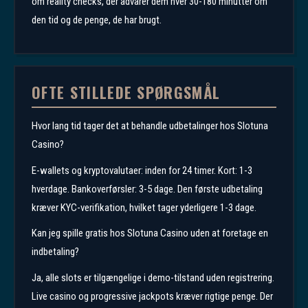
om reality checks, der advarer dem hver 30-180 minutter om
den tid og de penge, de har brugt.
OFTE STILLEDE SPØRGSMÅL
Hvor lang tid tager det at behandle udbetalinger hos Slotuna
Casino?
E-wallets og kryptovalutaer: inden for 24 timer. Kort: 1-3
hverdage. Bankoverførsler: 3-5 dage. Den første udbetaling
kræver KYC-verifikation, hvilket tager yderligere 1-3 dage.
Kan jeg spille gratis hos Slotuna Casino uden at foretage en
indbetaling?
Ja, alle slots er tilgængelige i demo-tilstand uden registrering.
Live casino og progressive jackpots kræver rigtige penge. Der