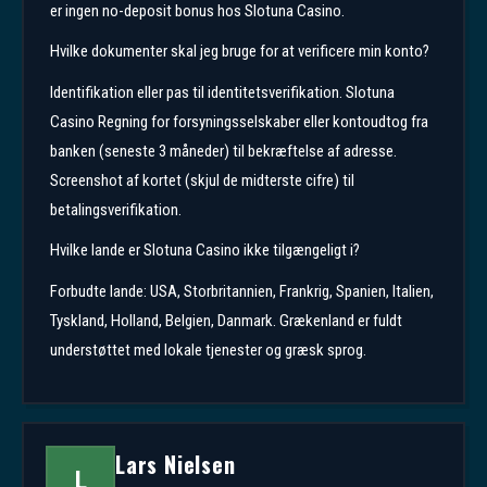
er ingen no-deposit bonus hos Slotuna Casino.
Hvilke dokumenter skal jeg bruge for at verificere min konto?
Identifikation eller pas til identitetsverifikation. Slotuna
Casino Regning for forsyningsselskaber eller kontoudtog fra
banken (seneste 3 måneder) til bekræftelse af adresse.
Screenshot af kortet (skjul de midterste cifre) til
betalingsverifikation.
Hvilke lande er Slotuna Casino ikke tilgængeligt i?
Forbudte lande: USA, Storbritannien, Frankrig, Spanien, Italien,
Tyskland, Holland, Belgien, Danmark. Grækenland er fuldt
understøttet med lokale tjenester og græsk sprog.
Lars Nielsen
L