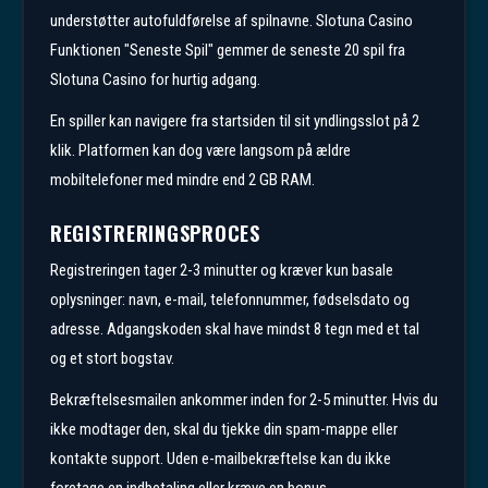
understøtter autofuldførelse af spilnavne. Slotuna Casino
Funktionen "Seneste Spil" gemmer de seneste 20 spil fra
Slotuna Casino for hurtig adgang.
En spiller kan navigere fra startsiden til sit yndlingsslot på 2
klik. Platformen kan dog være langsom på ældre
mobiltelefoner med mindre end 2 GB RAM.
REGISTRERINGSPROCES
Registreringen tager 2-3 minutter og kræver kun basale
oplysninger: navn, e-mail, telefonnummer, fødselsdato og
adresse. Adgangskoden skal have mindst 8 tegn med et tal
og et stort bogstav.
Bekræftelsesmailen ankommer inden for 2-5 minutter. Hvis du
ikke modtager den, skal du tjekke din spam-mappe eller
kontakte support. Uden e-mailbekræftelse kan du ikke
foretage en indbetaling eller kræve en bonus.