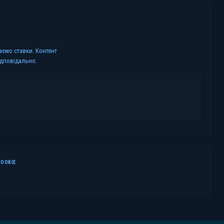
аємо ставки. Контент
ідповідально.
COOKIE