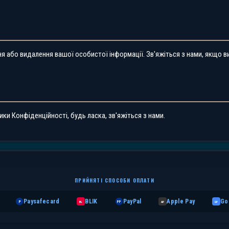
ня або видалення вашої особистої інформації. Зв'яжіться з нами, якщо 
ики Конфіденційності, будь ласка, зв'яжіться з нами.
ПРИЙНЯТІ СПОСОБИ ОПЛАТИ
Paysafecard
BLIK
PayPal
Apple Pay
Go
P
BL
PP
AP
GP