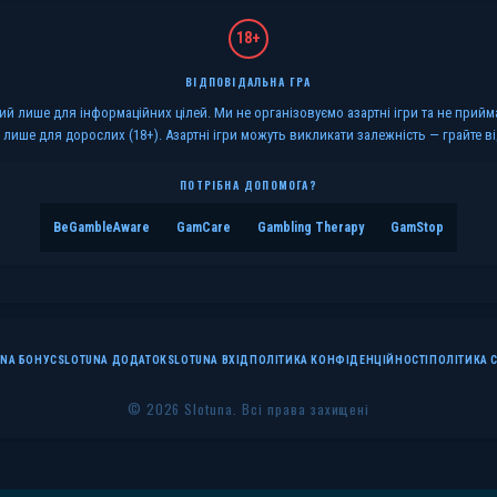
18+
ВІДПОВІДАЛЬНА ГРА
й лише для інформаційних цілей. Ми не організовуємо азартні ігри та не прийм
лише для дорослих (18+). Азартні ігри можуть викликати залежність — грайте в
ПОТРІБНА ДОПОМОГА?
BeGambleAware
GamCare
Gambling Therapy
GamStop
UNA БОНУС
SLOTUNA ДОДАТОК
SLOTUNA ВХІД
ПОЛІТИКА КОНФІДЕНЦІЙНОСТІ
ПОЛІТИКА 
© 2026 Slotuna. Всі права захищені