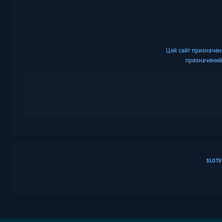
Цей сайт призначени
призначений 
SLOT