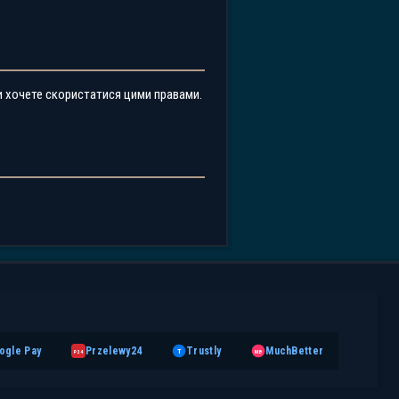
ви хочете скористатися цими правами.
ogle Pay
Przelewy24
Trustly
MuchBetter
T
MB
P24