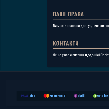
ВАШІ ПРАВА
Ви маєте право на доступ, виправлен
КОНТАКТИ
Якщо у вас є питання щодо цієї Політ
Visa
Mastercard
Skrill
Neteller
S
N