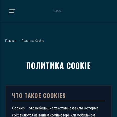
Главная
›
Политика Cookie
ПОЛИТИКА COOKIE
ЧТО ТАКОЕ COOKIES
Cookies — это небольшие текстовые файлы, которые
сохраняются на вашем компьютере или мобильном