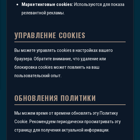
Маркетинговые cookies:
Используются для показа
релевантной рекламы.
УПРАВЛЕНИЕ COOKIES
Вы можете управлять cookies в настройках вашего
браузера. Обратите внимание, что удаление или
блокировка cookies может повлиять на ваш
пользовательский опыт.
ОБНОВЛЕНИЯ ПОЛИТИКИ
Мы можем время от времени обновлять эту Политику
Cookie. Рекомендуем периодически просматривать эту
страницу для получения актуальной информации.