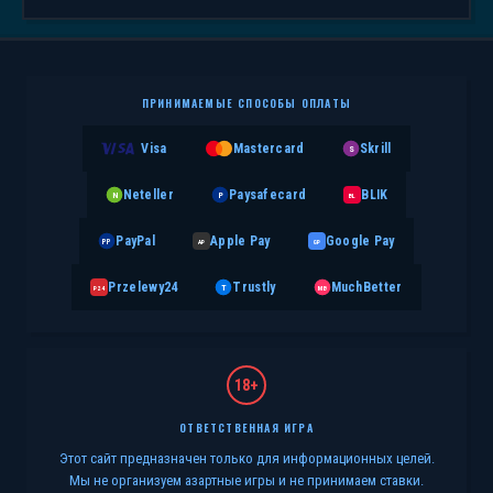
ПРИНИМАЕМЫЕ СПОСОБЫ ОПЛАТЫ
Visa
Mastercard
Skrill
S
Neteller
Paysafecard
BLIK
N
P
BL
PayPal
Apple Pay
Google Pay
PP
AP
GP
Przelewy24
Trustly
MuchBetter
T
MB
P24
18+
ОТВЕТСТВЕННАЯ ИГРА
Этот сайт предназначен только для информационных целей.
Мы не организуем азартные игры и не принимаем ставки.