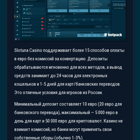
Slotuna Casino поддерживает более 15 способов оплаты
в евро без комиссий за конвертацию. Депозиты
обрабатываются мгновенно для всех методов, а вывод
средств занимает до 24 часов для электронных
кошельков и 1-5 дней для карт/банковских переводов.
Это отличные условия для игроков из России.
Минимальный депозит составляет 10 евро (20 евро для
банковского перевода), максимальный — 5 000 евро в
день для карт и 50 000 евро для криптовалют. Казино не
взимает комиссий, но банки могут применять свои
собственные сборы (обычно 1-3%).