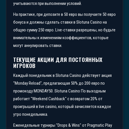
учитываются при выполнении условий.
На практике, при депозите в 50 евро вы получаете 50 евро
бонуса и должны сделать ставки в Slotuna Casino на
общую сумму 250 евро. Live-ставки разрешены, но будьте
внимательны к изменениям коэффициентов, которые
могут аннулировать ставки.
ТЕКУЩИЕ АКЦИИ ДЛЯ ПОСТОЯННЫХ
ИГРОКОВ
Каждый понедельник в Slotuna Casino действует акция
"Monday Reload", предлагающая 50% до 200 евро по
промокоду MONDAY50. Slotuna Casino По выходным
работает "Weekend Cashback" с возвратом 20% от
проигрышей в live casino, который зачисляется каждое
утро понедельника.
Еженедельные турниры "Drops & Wins" от Pragmatic Play