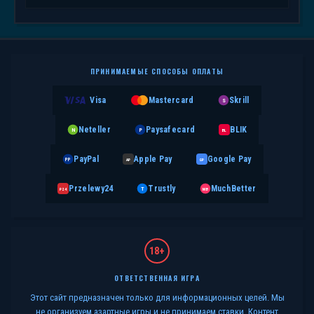
Алексей Иванов
Slotuna Casino не имеет специального
приложения, но веб-сайт полностью
оптимизирован для мобильных устройств, и вы
ПРИНИМАЕМЫЕ СПОСОБЫ ОПЛАТЫ
можете играть прямо из браузера вашего
мобильного телефона. Это отличная новость для
Visa
Mastercard
Skrill
S
игроков из Россия, так как доступ к любимым
играм Slotuna Casino в Россия становится еще
Neteller
Paysafecard
BLIK
N
P
BL
проще.
PayPal
Apple Pay
Google Pay
PP
AP
GP
Przelewy24
Trustly
MuchBetter
T
MB
P24
18+
ОТВЕТСТВЕННАЯ ИГРА
Этот сайт предназначен только для информационных целей. Мы
не организуем азартные игры и не принимаем ставки. Контент