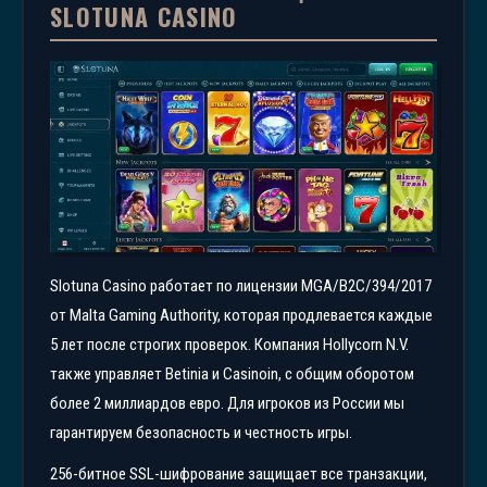
SLOTUNA CASINO
Slotuna Casino работает по лицензии MGA/B2C/394/2017
от Malta Gaming Authority, которая продлевается каждые
5 лет после строгих проверок. Компания Hollycorn N.V.
также управляет Betinia и Casinoin, с общим оборотом
более 2 миллиардов евро. Для игроков из России мы
гарантируем безопасность и честность игры.
256-битное SSL-шифрование защищает все транзакции,