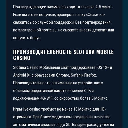
Подтверждающее письмо приходит в течение 2-5 минут.
Если вы его не получили, проверьте папку «Спам» или
свяжитесь со службой поддержки. Без подтверждения
по электронной почте вы не сможете внести депозит или
получить бонус.
ПРОИЗВОДИТЕЛЬНОСТЬ SLOTUNA MOBILE
CASINO
Slotuna Casino Мобильный сайт поддерживает iOS 12+ и
Android 8+ с браузерами Chrome, Safari и Firefox.
Производительность оптимальна на устройствах с
объемом оперативной памяти не менее 3 ГБ и
подключением 4G/WiFi со скоростью более 5 Мбит/с.
Игры live casino требуют не менее 10 Мбит/с для HD-
стриминга. При более медленном соединении качество
автоматически снижается до SD. Батарея расходуется на