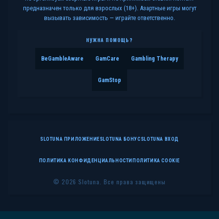
предназначен только для взрослых (18+). Азартные игры могут
вызывать зависимость — играйте ответственно.
НУЖНА ПОМОЩЬ?
BeGambleAware
GamCare
Gambling Therapy
GamStop
SLOTUNA ПРИЛОЖЕНИЕ
SLOTUNA БОНУС
SLOTUNA ВХОД
ПОЛИТИКА КОНФИДЕНЦИАЛЬНОСТИ
ПОЛИТИКА COOKIE
© 2026 Slotuna. Все права защищены