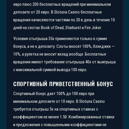
евро плюс 200 бесплатных вращений при минимальном
депозите от 20 евро. В Slotuna Casino бесплатные
вращения начисляются частями по 20 в день в течение 10
дней на слотах Book of Dead, Starburst и Fire Joker.
Условия отыгрыша 35x применяются только к сумме
бонуса, а не к депозиту. Слоты вносят 100%, блэкджек —
10%, а рулетка не вносит вклад вообще. Бесплатные
вращения имеют требование отыгрыша 40x от выигрыша
с максимальной суммой вывода 100 евро.
СПОРТИВНЫЙ ПРИВЕТСТВЕННЫЙ БОНУС
Спортивный бонус дает 100% до 100 евро при
минимальном депозите от 10 евро. В Slotuna Casino
требуется отыгрыш 5x на спортивных ставках с
коэффициентом не менее 1.50. Комбинированные ставки
и предложения с повышенными коэффициентами не