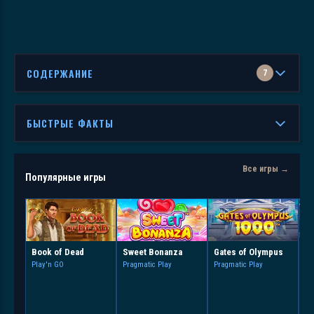
СОДЕРЖАНИЕ
7
БЫСТРЫЕ ФАКТЫ
Все игры →
Популярные игры
Book of Dead
Sweet Bonanza
Gates of Olympus
Bi
Play'n GO
Pragmatic Play
Pragmatic Play
Pr