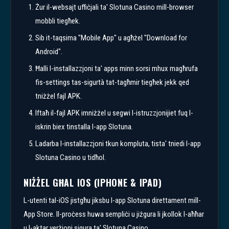
Żur il-websajt uffiċjali ta' Slotuna Casino mill-browser
mobbli tiegħek.
Sib it-taqsima "Mobile App" u agħżel "Download for
Android".
Ħalli l-installazzjoni ta' apps minn sorsi mhux magħrufa
fis-settings tas-sigurtà tat-tagħmir tiegħek jekk qed
tniżżel fajl APK.
Iftaħ il-fajl APK imniżżel u segwi l-istruzzjonijiet fuq l-
iskrin biex tinstalla l-app Slotuna.
Ladarba l-installazzjoni tkun kompluta, tista' tniedi l-app
Slotuna Casino u tidħol.
NIŻŻEL GĦAL IOS (IPHONE & IPAD)
L-utenti tal-iOS jistgħu jiksbu l-app Slotuna direttament mill-
App Store. Il-proċess huwa sempliċi u jiżgura li jkollok l-aħħar
u l-aktar verżjoni sigura ta' Slotuna Casino.