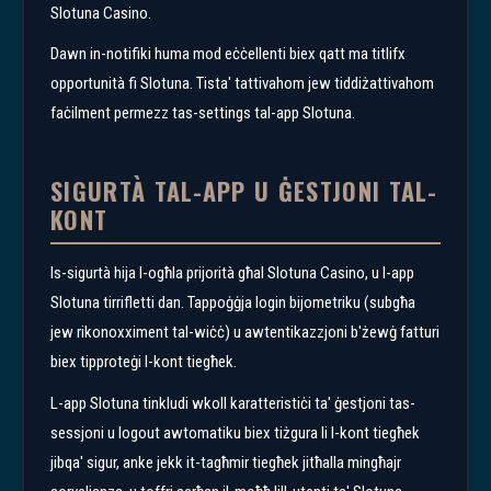
Slotuna Casino.
Dawn in-notifiki huma mod eċċellenti biex qatt ma titlifx
opportunità fi Slotuna. Tista' tattivahom jew tiddiżattivahom
faċilment permezz tas-settings tal-app Slotuna.
SIGURTÀ TAL-APP U ĠESTJONI TAL-
KONT
Is-sigurtà hija l-ogħla prijorità għal Slotuna Casino, u l-app
Slotuna tirrifletti dan. Tappoġġja login bijometriku (subgħa
jew rikonoxximent tal-wiċċ) u awtentikazzjoni b'żewġ fatturi
biex tipproteġi l-kont tiegħek.
L-app Slotuna tinkludi wkoll karatteristiċi ta' ġestjoni tas-
sessjoni u logout awtomatiku biex tiżgura li l-kont tiegħek
jibqa' sigur, anke jekk it-tagħmir tiegħek jitħalla mingħajr