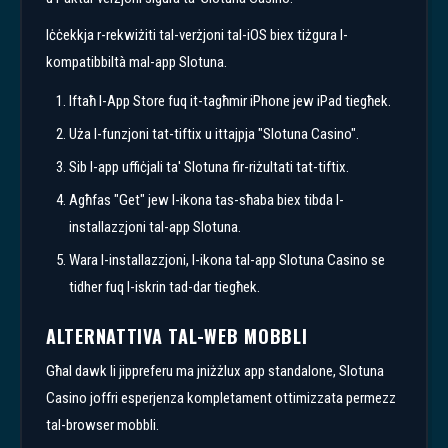
Iċċekkja r-rekwiżiti tal-verżjoni tal-iOS biex tiżgura l-
kompatibbiltà mal-app Slotuna.
Iftaħ l-App Store fuq it-tagħmir iPhone jew iPad tiegħek.
Uża l-funzjoni tat-tiftix u ittajpja "Slotuna Casino".
Sib l-app uffiċjali ta' Slotuna fir-riżultati tat-tiftix.
Agħfas "Get" jew l-ikona tas-sħaba biex tibda l-
installazzjoni tal-app Slotuna.
Wara l-installazzjoni, l-ikona tal-app Slotuna Casino se
tidher fuq l-iskrin tad-dar tiegħek.
ALTERNATTIVA TAL-WEB MOBBLI
Għal dawk li jippreferu ma jniżżlux app standalone, Slotuna
Casino joffri esperjenza kompletament ottimizzata permezz
tal-browser mobbli.