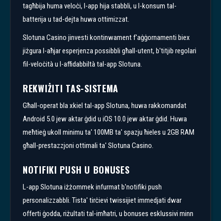
tagħbija huma veloċi, l-app hija stabbli, u l-konsum tal-
batterija u tad-dejta huwa ottimizzat.
Slotuna Casino jinvesti kontinwament f'aġġornamenti biex
jiżgura l-aħjar esperjenza possibbli għall-utent, b'titjib regolari
fil-veloċità u l-affidabbiltà tal-app Slotuna.
REKWIŻITI TAS-SISTEMA
Għall-operat bla xkiel tal-app Slotuna, huwa rakkomandat
Android 5.0 jew aktar ġdid u iOS 10.0 jew aktar ġdid. Huwa
meħtieġ ukoll minimu ta' 100MB ta' spazju ħieles u 2GB RAM
għall-prestazzjoni ottimali ta' Slotuna Casino.
NOTIFIKI PUSH U BONUSES
L-app Slotuna iżżommek infurmat b'notifiki push
personalizzabbli. Tista' tirċievi twissijiet immedjati dwar
offerti ġodda, riżultati tal-imħatri, u bonuses esklussivi minn