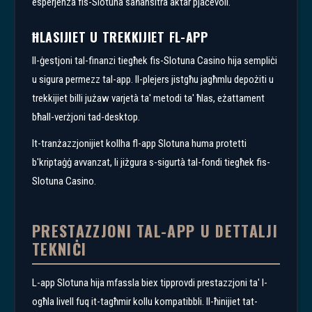
esperjenza fis-Slotuna saħansitra aktar pjaċevoli.
ĦLASIJIET U TREKKIJIET FL-APP
Il-ġestjoni tal-finanzi tiegħek fis-Slotuna Casino hija sempliċi
u sigura permezz tal-app. Il-plejers jistgħu jagħmlu depożiti u
trekkijiet billi jużaw varjetà ta' metodi ta' ħlas, eżattament
bħall-verżjoni tad-desktop.
It-tranżazzjonijiet kollha fl-app Slotuna huma protetti
b'kriptaġġ avvanzat, li jiżgura s-sigurtà tal-fondi tiegħek fis-
Slotuna Casino.
PRESTAZZJONI TAL-APP U DETTALJI
TEKNIĊI
L-app Slotuna hija mfassla biex tipprovdi prestazzjoni ta' l-
ogħla livell fuq it-tagħmir kollu kompatibbli. Il-ħinijiet tat-