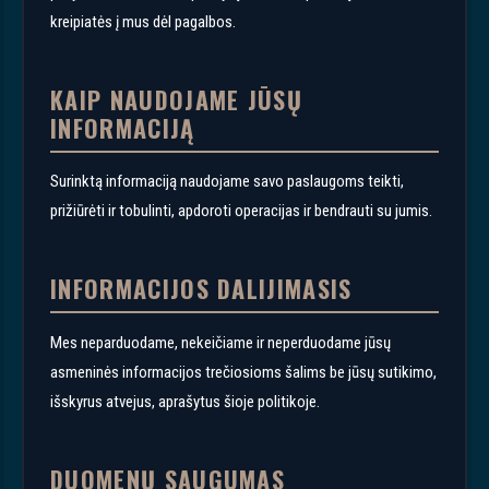
kreipiatės į mus dėl pagalbos.
KAIP NAUDOJAME JŪSŲ
INFORMACIJĄ
Surinktą informaciją naudojame savo paslaugoms teikti,
prižiūrėti ir tobulinti, apdoroti operacijas ir bendrauti su jumis.
INFORMACIJOS DALIJIMASIS
Mes neparduodame, nekeičiame ir neperduodame jūsų
asmeninės informacijos trečiosioms šalims be jūsų sutikimo,
išskyrus atvejus, aprašytus šioje politikoje.
DUOMENŲ SAUGUMAS