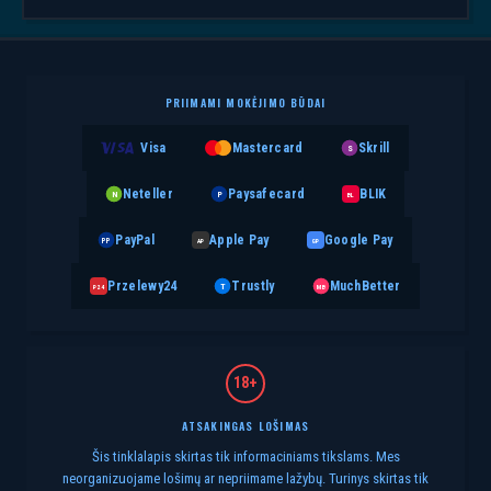
PRIIMAMI MOKĖJIMO BŪDAI
Visa
Mastercard
Skrill
S
Neteller
Paysafecard
BLIK
N
P
BL
PayPal
Apple Pay
Google Pay
PP
AP
GP
Przelewy24
Trustly
MuchBetter
T
MB
P24
18+
ATSAKINGAS LOŠIMAS
Šis tinklalapis skirtas tik informaciniams tikslams. Mes
neorganizuojame lošimų ar nepriimame lažybų. Turinys skirtas tik