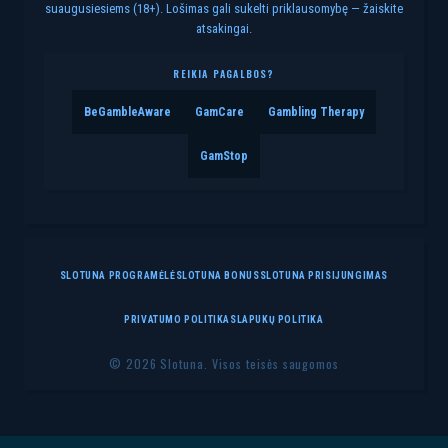
suaugusiesiems (18+). Lošimas gali sukelti priklausomybę — žaiskite
atsakingai.
REIKIA PAGALBOS?
BeGambleAware
GamCare
Gambling Therapy
GamStop
SLOTUNA PROGRAMĖLĖ
SLOTUNA BONUS
SLOTUNA PRISIJUNGIMAS
PRIVATUMO POLITIKA
SLAPUKŲ POLITIKA
© 2026 Slotuna. Visos teisės saugomos