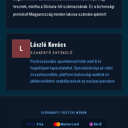
tesznek, mintha a Slotuna-tól származnának. Ez a biztonsági
protokoll Magyarország minden lakosa számára ajánlott.
László Kovács
L
SZAKÉRTŐ ÉRTÉKELŐ
Professzionális sportelemző több mint 8 év
fogadóipari tapasztalattal. Specializációja az odds
összehasonlítás, platform biztonsági auditok és
játékosvédelmi szabályozások az európai piacokon.
ELFOGADOTT FIZETÉSI MÓDOK
Visa
Mastercard
Skrill
S