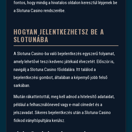
fontos, hogy mindig a hivatalos oldalon keresztül lépjenek be
a Slotuna Casino rendszerébe.
HOGYAN JELENTKEZHETSZ BE A
SLOTUNÁBA
A Slotuna Casino-ba való bejelentkezés egyszerű folyamat,
amely lehetővé teszi kedvenc játékaid élvezetét. Először is,
navigálj a Slotuna Casino főoldalára. Itt találod a
bejelentkezési gombot, általában a képernyő jobb felső
sarkában.
Miután rákattintottál, meg kell adnod a hitelesítő adataidat,
például a felhasználóneved vagy e-mail címedet és a
jelszavadat. Sikeres bejelentkezés után a Slotuna Casino
fiókod irányítópultjára kerülsz.