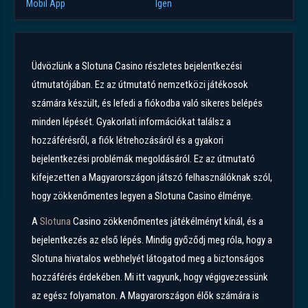
Mobil App
Igen
Üdvözlünk a Slotuna Casino részletes bejelentkezési
útmutatójában. Ez az útmutató nemzetközi játékosok
számára készült, és lefedi a fiókodba való sikeres belépés
minden lépését. Gyakorlati információkat találsz a
hozzáférésről, a fiók létrehozásáról és a gyakori
bejelentkezési problémák megoldásáról. Ez az útmutató
kifejezetten a Magyarországon játszó felhasználóknak szól,
hogy zökkenőmentes legyen a Slotuna Casino élménye.
A
Slotuna
Casino zökkenőmentes játékélményt kínál, és a
bejelentkezés az első lépés. Mindig győződj meg róla, hogy a
Slotuna hivatalos webhelyét látogatod meg a biztonságos
hozzáférés érdekében. Mi itt vagyunk, hogy végigvezessünk
az egész folyamaton. A Magyarországon élők számára is