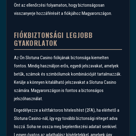
Önt az ellenőrzési folyamaton, hogy biztonságosan
visszanyerje hozzáférését a fiókjához Magyarországon.
FIÓKBIZTONSÁGI LEGJOBB
GYAKORLATOK
Az Ön Slotuna Casino fiókjának biztonsága kiemelten
fontos. Mindig használjon erős, egyedi jelszavakat, amelyek
betűk, számok és szimbólumok kombinációját tartalmazzák.
Kerülje a könnyen kitalálható jelszavakat a Slotuna Casino
számára. Magyarországon is fontos a biztonságos
jelszóhasználat.
Engedélyezze a kétfaktoros hitelesítést (2FA), ha elérhető a
Slotuna Casino-nál, így egy további biztonsági réteget adva
hozzá. Soha ne ossza meg bejelentkezési adatait senkivel.
Legyen óvatos az adathalász kísérletekkel, amelyek úgy