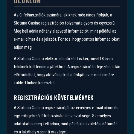
OLDALON
Az új felhasználók számára, akiknek még nincs fiókjuk, a
Slotuna Casino regisztrációs folyamata gyors és egyszerű.
Meg kell adnia néhány alapvető információt, mint például az
e-mail címet és a jelszót. Fontos, hogy pontos információkat
adjon meg.
A Slotuna Casino életkor-ellenőrzést is kér, mivel 18 éven
felülinek kell lennie a játékhoz. A regisztráció befejezése után
előfordulhat, hogy aktiválnia kell a fiókját az e-mail címére
küldött linken keresztül.
REGISZTRÁCIÓS KÖVETELMÉNYEK
A Slotuna Casino regisztrációjához érvényes e-mail címre és
egy erős jelszó létrehozására lesz szüksége. Személyes
adatokat is meg kell adnia, mint például a születési dátumát
és a lakóhely szerinti országot.