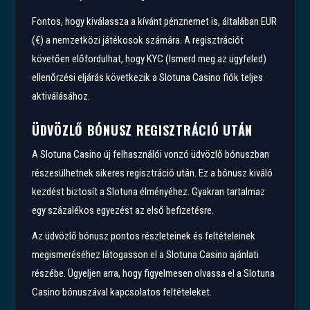
Fontos, hogy kiválassza a kívánt pénznemet is, általában EUR
(€) a nemzetközi játékosok számára. A regisztrációt
követően előfordulhat, hogy KYC (Ismerd meg az ügyfeled)
ellenőrzési eljárás következik a Slotuna Casino fiók teljes
aktiválásához.
ÜDVÖZLŐ BÓNUSZ REGISZTRÁCIÓ UTÁN
A Slotuna Casino új felhasználói vonzó üdvözlő bónuszban
részesülhetnek sikeres regisztráció után. Ez a bónusz kiváló
kezdést biztosít a Slotuna élményéhez. Gyakran tartalmaz
egy százalékos egyezést az első befizetésre.
Az üdvözlő bónusz pontos részleteinek és feltételeinek
megismeréséhez látogasson el a Slotuna Casino ajánlati
részébe. Ügyeljen arra, hogy figyelmesen olvassa el a Slotuna
Casino bónuszával kapcsolatos feltételeket.