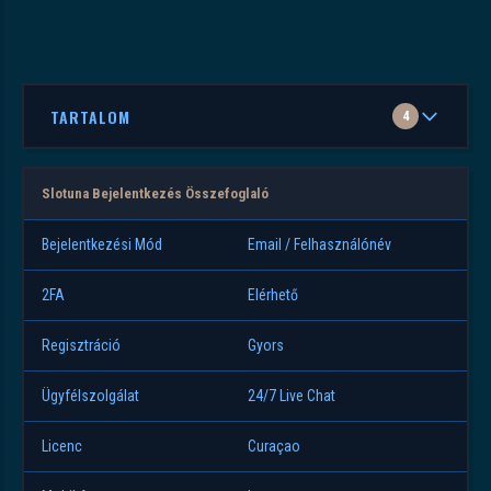
TARTALOM
4
Slotuna Bejelentkezés Összefoglaló
Bejelentkezési Mód
Email / Felhasználónév
2FA
Elérhető
Regisztráció
Gyors
Ügyfélszolgálat
24/7 Live Chat
Licenc
Curaçao