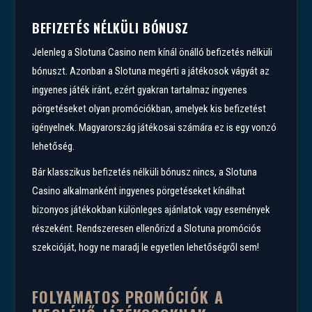
BEFIZETÉS NÉLKÜLI BÓNUSZ
Jelenleg a Slotuna Casino nem kínál önálló befizetés nélküli
bónuszt. Azonban a Slotuna megérti a játékosok vágyát az
ingyenes játék iránt, ezért gyakran tartalmaz ingyenes
pörgetéseket olyan promóciókban, amelyek kis befizetést
igényelnek. Magyarország játékosai számára ez is egy vonzó
lehetőség.
Bár klasszikus befizetés nélküli bónusz nincs, a Slotuna
Casino alkalmanként ingyenes pörgetéseket kínálhat
bizonyos játékokban különleges ajánlatok vagy események
részeként. Rendszeresen ellenőrizd a Slotuna promóciós
szekcióját, hogy ne maradj le egyetlen lehetőségről sem!
FOLYAMATOS PROMÓCIÓK A