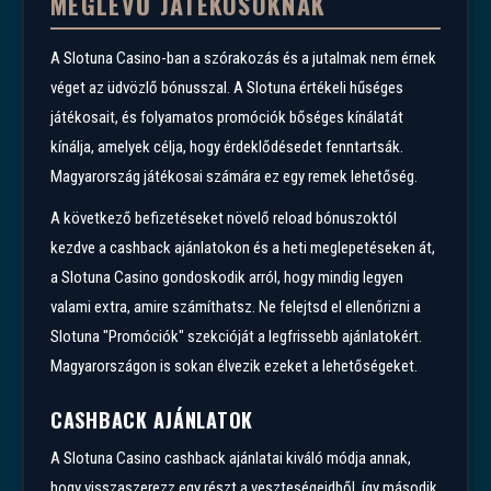
MEGLÉVŐ JÁTÉKOSOKNAK
A Slotuna Casino-ban a szórakozás és a jutalmak nem érnek
véget az üdvözlő bónusszal. A Slotuna értékeli hűséges
játékosait, és folyamatos promóciók bőséges kínálatát
kínálja, amelyek célja, hogy érdeklődésedet fenntartsák.
Magyarország játékosai számára ez egy remek lehetőség.
A következő befizetéseket növelő reload bónuszoktól
kezdve a cashback ajánlatokon és a heti meglepetéseken át,
a Slotuna Casino gondoskodik arról, hogy mindig legyen
valami extra, amire számíthatsz. Ne felejtsd el ellenőrizni a
Slotuna "Promóciók" szekcióját a legfrissebb ajánlatokért.
Magyarországon is sokan élvezik ezeket a lehetőségeket.
CASHBACK AJÁNLATOK
A Slotuna Casino cashback ajánlatai kiváló módja annak,
hogy visszaszerezz egy részt a veszteségeidből, így második