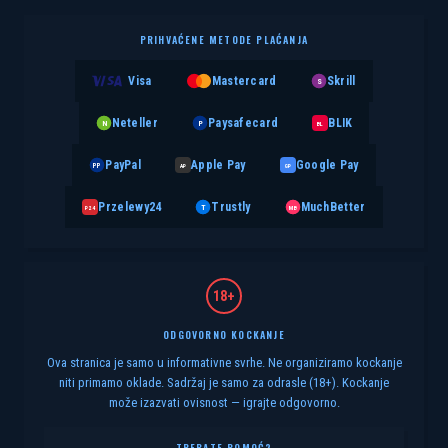
PRIHVAĆENE METODE PLAĆANJA
Visa
Mastercard
Skrill
S
Neteller
Paysafecard
BLIK
N
P
BL
PayPal
Apple Pay
Google Pay
PP
AP
GP
Przelewy24
Trustly
MuchBetter
T
MB
P24
18+
ODGOVORNO KOCKANJE
Ova stranica je samo u informativne svrhe. Ne organiziramo kockanje
niti primamo oklade. Sadržaj je samo za odrasle (18+). Kockanje
može izazvati ovisnost — igrajte odgovorno.
TREBATE POMOĆ?