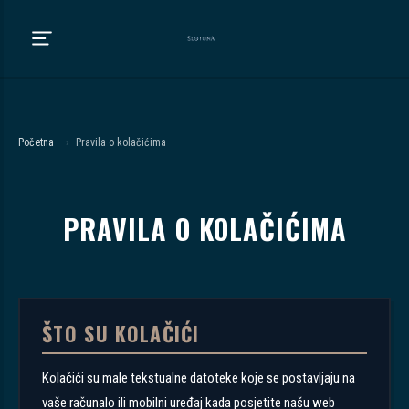
Početna
›
Pravila o kolačićima
PRAVILA O KOLAČIĆIMA
ŠTO SU KOLAČIĆI
Kolačići su male tekstualne datoteke koje se postavljaju na
vaše računalo ili mobilni uređaj kada posjetite našu web