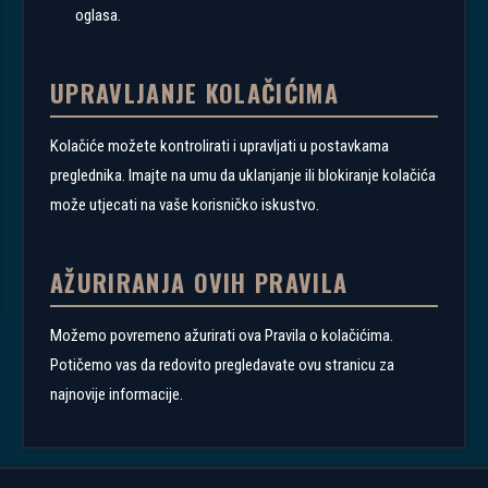
oglasa.
UPRAVLJANJE KOLAČIĆIMA
Kolačiće možete kontrolirati i upravljati u postavkama
preglednika. Imajte na umu da uklanjanje ili blokiranje kolačića
može utjecati na vaše korisničko iskustvo.
AŽURIRANJA OVIH PRAVILA
Možemo povremeno ažurirati ova Pravila o kolačićima.
Potičemo vas da redovito pregledavate ovu stranicu za
najnovije informacije.