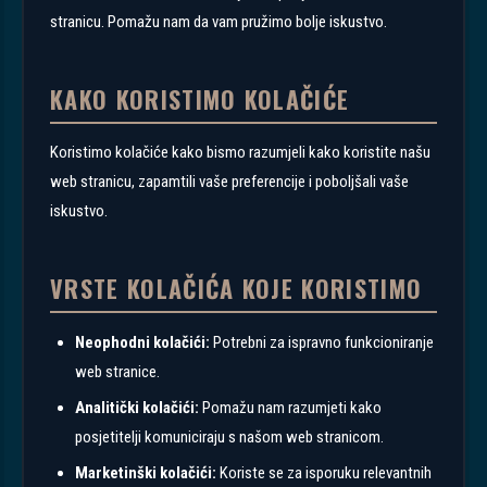
stranicu. Pomažu nam da vam pružimo bolje iskustvo.
KAKO KORISTIMO KOLAČIĆE
Koristimo kolačiće kako bismo razumjeli kako koristite našu
web stranicu, zapamtili vaše preferencije i poboljšali vaše
iskustvo.
VRSTE KOLAČIĆA KOJE KORISTIMO
Neophodni kolačići:
Potrebni za ispravno funkcioniranje
web stranice.
Analitički kolačići:
Pomažu nam razumjeti kako
posjetitelji komuniciraju s našom web stranicom.
Marketinški kolačići:
Koriste se za isporuku relevantnih