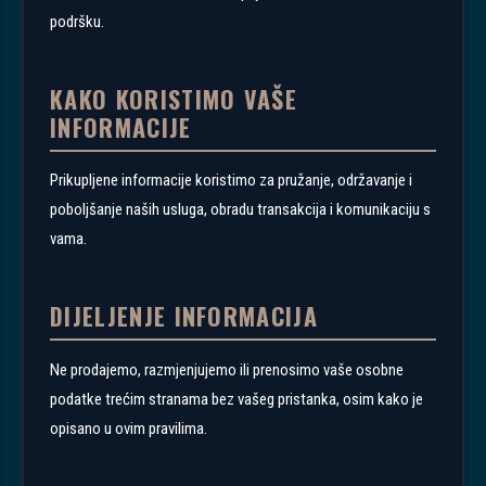
podršku.
KAKO KORISTIMO VAŠE
INFORMACIJE
Prikupljene informacije koristimo za pružanje, održavanje i
poboljšanje naših usluga, obradu transakcija i komunikaciju s
vama.
DIJELJENJE INFORMACIJA
Ne prodajemo, razmjenjujemo ili prenosimo vaše osobne
podatke trećim stranama bez vašeg pristanka, osim kako je
opisano u ovim pravilima.