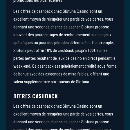
promotions les plus récentes.
Les offres de cashback chez Slotuna Casino sont un
excellent moyen de récupérer une partie de vos pertes, vous
donnant une seconde chance de gagner. Slotuna propose
souvent des pourcentages de remboursement sur des jeux
spécifiques ou pour des périodes déterminées. Par exemple,
Slotuna peut offrir 10% de cashback jusqu'à 100€ sur les
pertes nettes résultant de jeux de casino en direct pendant le
week-end. Ce cashback est généralement crédité sous forme
de bonus avec des exigences de mise faibles, offrant une
valeur supplémentaire aux joueurs de Slotuna.
OFFRES CASHBACK
Les offres de cashback chez Slotuna Casino sont un
excellent moyen de récupérer une partie de vos pertes, vous
donnant une seconde chance de gagner. Slotuna propose
souvent des pourcentages de remboursement sur des jeux