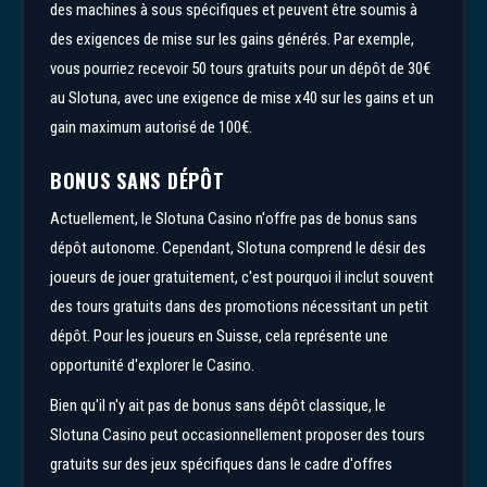
des machines à sous spécifiques et peuvent être soumis à
des exigences de mise sur les gains générés. Par exemple,
vous pourriez recevoir 50 tours gratuits pour un dépôt de 30€
au Slotuna, avec une exigence de mise x40 sur les gains et un
gain maximum autorisé de 100€.
BONUS SANS DÉPÔT
Actuellement, le Slotuna Casino n'offre pas de bonus sans
dépôt autonome. Cependant, Slotuna comprend le désir des
joueurs de jouer gratuitement, c'est pourquoi il inclut souvent
des tours gratuits dans des promotions nécessitant un petit
dépôt. Pour les joueurs en Suisse, cela représente une
opportunité d'explorer le Casino.
Bien qu'il n'y ait pas de bonus sans dépôt classique, le
Slotuna Casino peut occasionnellement proposer des tours
gratuits sur des jeux spécifiques dans le cadre d'offres