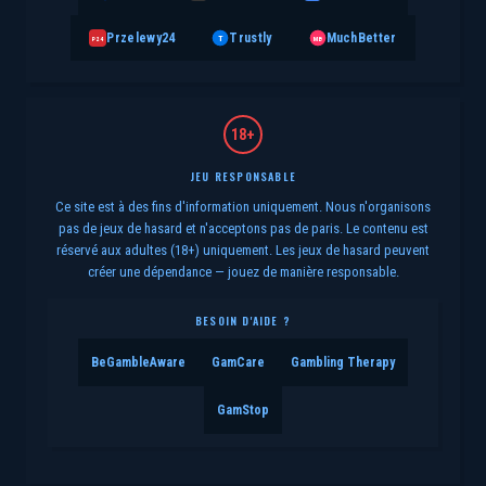
Przelewy24
Trustly
MuchBetter
T
MB
P24
18+
JEU RESPONSABLE
Ce site est à des fins d'information uniquement. Nous n'organisons
pas de jeux de hasard et n'acceptons pas de paris. Le contenu est
réservé aux adultes (18+) uniquement. Les jeux de hasard peuvent
créer une dépendance — jouez de manière responsable.
BESOIN D'AIDE ?
BeGambleAware
GamCare
Gambling Therapy
GamStop