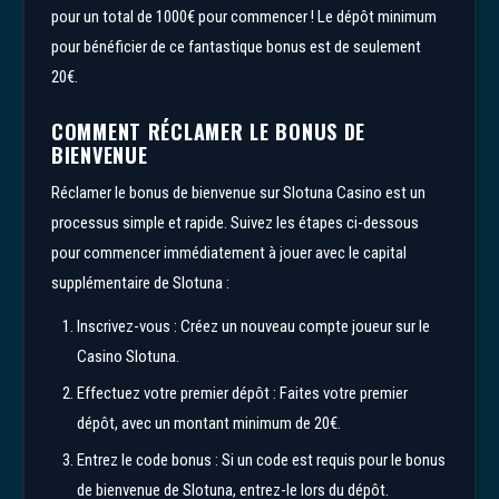
pour un total de 1000€ pour commencer ! Le dépôt minimum
pour bénéficier de ce fantastique bonus est de seulement
20€.
COMMENT RÉCLAMER LE BONUS DE
BIENVENUE
Réclamer le bonus de bienvenue sur Slotuna Casino est un
processus simple et rapide. Suivez les étapes ci-dessous
pour commencer immédiatement à jouer avec le capital
supplémentaire de Slotuna :
Inscrivez-vous : Créez un nouveau compte joueur sur le
Casino Slotuna.
Effectuez votre premier dépôt : Faites votre premier
dépôt, avec un montant minimum de 20€.
Entrez le code bonus : Si un code est requis pour le bonus
de bienvenue de Slotuna, entrez-le lors du dépôt.