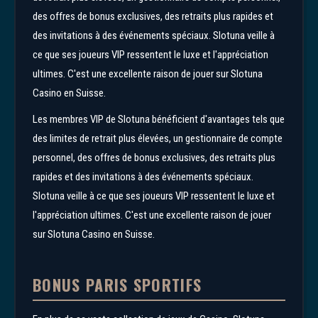
des offres de bonus exclusives, des retraits plus rapides et
des invitations à des événements spéciaux. Slotuna veille à
ce que ses joueurs VIP ressentent le luxe et l'appréciation
ultimes. C'est une excellente raison de jouer sur Slotuna
Casino en Suisse.
Les membres VIP de Slotuna bénéficient d'avantages tels que
des limites de retrait plus élevées, un gestionnaire de compte
personnel, des offres de bonus exclusives, des retraits plus
rapides et des invitations à des événements spéciaux.
Slotuna veille à ce que ses joueurs VIP ressentent le luxe et
l'appréciation ultimes. C'est une excellente raison de jouer
sur Slotuna Casino en Suisse.
BONUS PARIS SPORTIFS