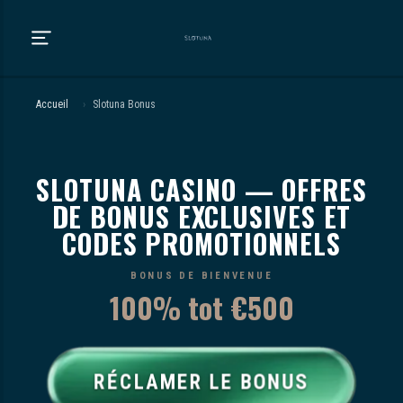
Accueil
›
Slotuna Bonus
SLOTUNA CASINO — OFFRES
DE BONUS EXCLUSIVES ET
CODES PROMOTIONNELS
BONUS DE BIENVENUE
100% tot €500
RÉCLAMER LE BONUS