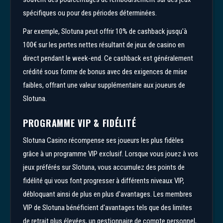
spécifiques ou pour des périodes déterminées.
Par exemple, Slotuna peut offrir 10% de cashback jusqu'à
100€ sur les pertes nettes résultant de jeux de casino en
direct pendant le week-end. Ce cashback est généralement
crédité sous forme de bonus avec des exigences de mise
faibles, offrant une valeur supplémentaire aux joueurs de
Slotuna.
PROGRAMME VIP & FIDÉLITÉ
Slotuna Casino récompense ses joueurs les plus fidèles
grâce à un programme VIP exclusif. Lorsque vous jouez à vos
jeux préférés sur Slotuna, vous accumulez des points de
fidélité qui vous font progresser à différents niveaux VIP,
débloquant ainsi de plus en plus d'avantages. Les membres
VIP de Slotuna bénéficient d'avantages tels que des limites
de retrait plus élevées, un gestionnaire de compte personnel,