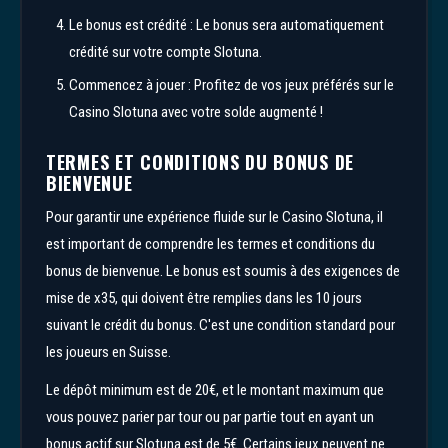
Le bonus est crédité : Le bonus sera automatiquement
crédité sur votre compte Slotuna.
Commencez à jouer : Profitez de vos jeux préférés sur le
Casino Slotuna avec votre solde augmenté !
TERMES ET CONDITIONS DU BONUS DE
BIENVENUE
Pour garantir une expérience fluide sur le Casino Slotuna, il
est important de comprendre les termes et conditions du
bonus de bienvenue. Le bonus est soumis à des exigences de
mise de x35, qui doivent être remplies dans les 10 jours
suivant le crédit du bonus. C'est une condition standard pour
les joueurs en Suisse.
Le dépôt minimum est de 20€, et le montant maximum que
vous pouvez parier par tour ou par partie tout en ayant un
bonus actif sur Slotuna est de 5€. Certains jeux peuvent ne