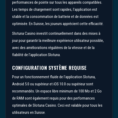
performances de pointe sur tous les appareils compatibles.
Les temps de chargement sont rapides, l'application est
stable et la consommation de batterie et de données est
optimisée. En Suisse, les joueurs apprécient cette efficacité.
Slotuna Casino investit continuellement dans des mises à
jour pour garantir la meilleure expérience utilisateur possible,
avec des améliorations régulières de la vitesse et de la
fiabilité de l'application Slotuna.
CONFIGURATION SYSTÈME REQUISE
Pour un fonctionnement fluide de l'application Slotuna,
Android 5.0 ou supérieur et iOS 10.0 ou supérieur sont
recommandés. Un espace libre minimum de 100 Mo et 2 Go
de RAM sont également requis pour des performances
optimales de Slotuna Casino. Ceci est valable pour tous les
utilisateurs en Suisse.