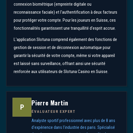
connexion biométrique (empreinte digitale ou
reconnaissance faciale) et l'authentification à deux facteurs
pour protéger votre compte. Pour les joueurs en Suisse, ces
fonctionnalités garantissent une tranquillité d'esprit accrue.
L'application Slotuna comprend également des fonctions de
gestion de session et de déconnexion automatique pour
garantir la sécurité de votre compte, même si votre appareil
est laissé sans surveillance, offrant ainsi une sécurité
renforcée aux utilisateurs de Slotuna Casino en Suisse.
Pierre Martin
P
ÉVALUATEUR EXPERT
Analyste sportif professionnel avec plus de 8 ans
d'expérience dans l'industrie des paris. Spécialisé