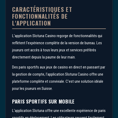
CARACTÉRISTIQUES ET
FONCTIONNALITÉS DE
L'APPLICATION
L'application Slotuna Casino regorge de fonctionnalités qui
reflètent l'expérience complète de la version de bureau. Les
joueurs ont accès à tous leurs jeux et services préférés
directement depuis la paume de leur main.
Des paris sportifs aux jeux de casino en direct en passant par
la gestion de compte, l'application Slotuna Casino offre une
plateforme complète et conviviale. C'est une solution idéale
pour les joueurs en Suisse.
PARIS SPORTIFS SUR MOBILE
L'application Slotuna offre une excellente expérience de paris
sportifs en déplacement. Les utilisateurs peuvent facilement