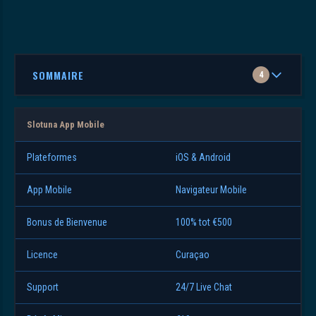
SOMMAIRE
4
Slotuna App Mobile
Plateformes
iOS & Android
App Mobile
Navigateur Mobile
Bonus de Bienvenue
100% tot €500
Licence
Curaçao
Support
24/7 Live Chat