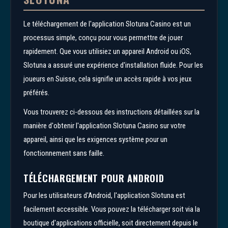
Le téléchargement de l'application Slotuna Casino est un
processus simple, conçu pour vous permettre de jouer
rapidement. Que vous utilisiez un appareil Android ou iOS,
Slotuna a assuré une expérience d'installation fluide. Pour les
joueurs en Suisse, cela signifie un accès rapide à vos jeux
préférés.
Vous trouverez ci-dessous des instructions détaillées sur la
manière d'obtenir l'application Slotuna Casino sur votre
appareil, ainsi que les exigences système pour un
fonctionnement sans faille.
TÉLÉCHARGEMENT POUR ANDROID
Pour les utilisateurs d'Android, l'application Slotuna est
facilement accessible. Vous pouvez la télécharger soit via la
boutique d'applications officielle, soit directement depuis le