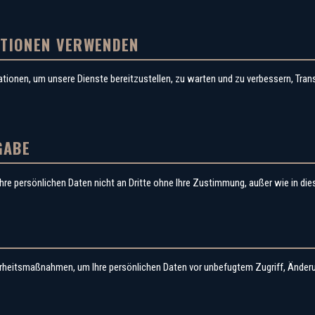
ATIONEN VERWENDEN
ionen, um unsere Dienste bereitzustellen, zu warten und zu verbessern, Tran
GABE
hre persönlichen Daten nicht an Dritte ohne Ihre Zustimmung, außer wie in dies
heitsmaßnahmen, um Ihre persönlichen Daten vor unbefugtem Zugriff, Änderu