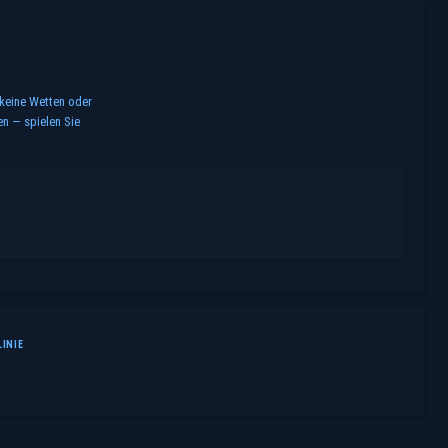
 keine Wetten oder
en — spielen Sie
LINIE