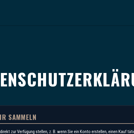
TENSCHUTZERKLÄR
WIR SAMMELN
irekt zur Verfügung stellen, z. B. wenn Sie ein Konto erstellen, einen Kauf tä