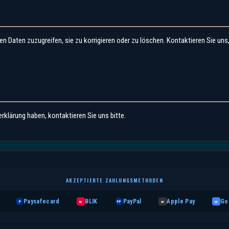
hen Daten zuzugreifen, sie zu korrigieren oder zu löschen. Kontaktieren Sie u
klärung haben, kontaktieren Sie uns bitte.
AKZEPTIERTE ZAHLUNGSMETHODEN
Paysafecard
BLIK
PayPal
Apple Pay
Go
P
BL
PP
AP
GP