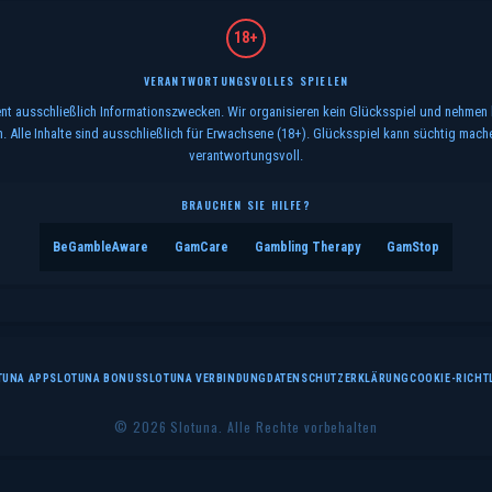
18+
VERANTWORTUNGSVOLLES SPIELEN
nt ausschließlich Informationszwecken. Wir organisieren kein Glücksspiel und nehmen
. Alle Inhalte sind ausschließlich für Erwachsene (18+). Glücksspiel kann süchtig mach
verantwortungsvoll.
BRAUCHEN SIE HILFE?
BeGambleAware
GamCare
Gambling Therapy
GamStop
TUNA APP
SLOTUNA BONUS
SLOTUNA VERBINDUNG
DATENSCHUTZERKLÄRUNG
COOKIE-RICHT
© 2026 Slotuna. Alle Rechte vorbehalten