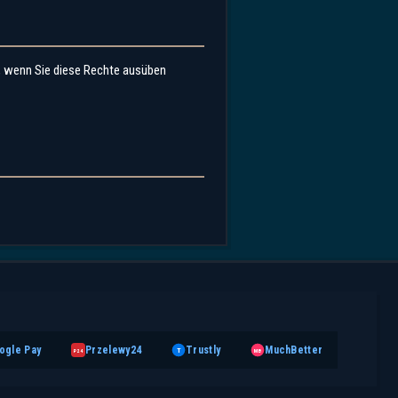
ns, wenn Sie diese Rechte ausüben
ogle Pay
Przelewy24
Trustly
MuchBetter
T
MB
P24