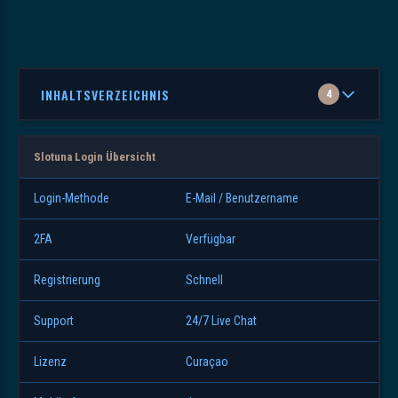
INHALTSVERZEICHNIS
4
Slotuna Login Übersicht
Login-Methode
E-Mail / Benutzername
2FA
Verfügbar
Registrierung
Schnell
Support
24/7 Live Chat
Lizenz
Curaçao