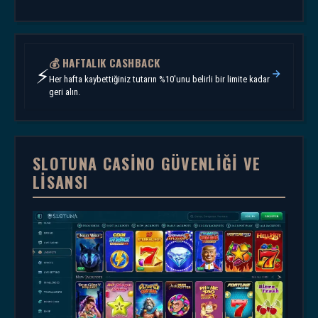
💰 HAFTALIK CASHBACK
⚡
Her hafta kaybettiğiniz tutarın %10'unu belirli bir limite kadar
geri alın.
SLOTUNA CASINO GÜVENLIĞI VE
LISANSI