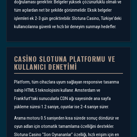
doğrulaması gerektirir. Belgeler yüksek çözünürlüklü olmalı ve
tüm açılardan net bir şekilde görünmelidir. Eksik belgeler
işlemleri ek 2-3 gün geciktirebilir. Slotuna Casino, Türkiye'deki
kullanıcılarına güvenli ve hızlı bir deneyim sunmayı hedefler.
CASINO SLOTUNA PLATFORMU VE
KULLANICI DENEYIMI
Platform, tüm cihazlara uyum sağlayan responsive tasarıma
sahip HTML5 teknolojisini kullanır. Amsterdam ve
Frankfurt'taki sunucularla CDN ağı sayesinde ana sayfa
yükleme süresi 1.2 saniye, oyunlar ise 2-4 saniye sürer.
Arama motoru 0.5 saniyeden kısa sürede sonuç döndürür ve
oyun adları için otomatik tamamlama özelliğini destekler.
Slotuna Casino "Son Oynananlar" özelliği, hızlı erişim için en