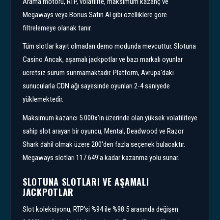
Arama motoru, RTP, volatilite, maksimum kazanç ve
Kullanıcı dostu arayüz ve mobil uyumluluk
Megaways veya Bonus Satın Al gibi özelliklere göre
filtrelemeye olanak tanır.
EKSILER
Tüm slotlar kayıt olmadan demo modunda mevcuttur. Slotuna
Casino Ancak, aşamalı jackpotlar ve bazı markalı oyunlar
Bazı bonuslar için bahis gereksinimleri yüksek olabilir
ücretsiz sürüm sunmamaktadır. Platform, Avrupa'daki
Bazı ülkelerde sınırlı kullanılabilirlik
sunucularla CDN ağı sayesinde oyunları 2-4 saniyede
Telefon desteği bulunmamaktadır
yüklemektedir.
Maksimum kazancı 5.000x'in üzerinde olan yüksek volatiliteye
sahip slot arayan bir oyuncu, Mental, Deadwood ve Razor
Shark dahil olmak üzere 200'den fazla seçenek bulacaktır.
Megaways slotları 117.649'a kadar kazanma yolu sunar.
SLOTUNA SLOTLARI VE AŞAMALI
JACKPOTLAR
Slot koleksiyonu, RTP'si %94 ile %98.5 arasında değişen