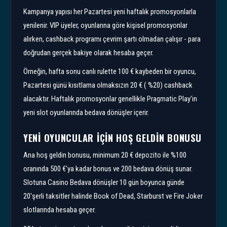
Kampanya yapısı her Pazartesi yeni haftalık promosyonlarla
yenilenir. VIP üyeler, oyunlarına göre kişisel promosyonlar
alırken, cashback programı çevrim şartı olmadan çalışır - para
doğrudan gerçek bakiye olarak hesaba geçer.
Örneğin, hafta sonu canlı rulette 100 € kaybeden bir oyuncu,
Pazartesi günü kısıtlama olmaksızın 20 € ( %20) cashback
alacaktır. Haftalık promosyonlar genellikle Pragmatic Play'in
yeni slot oyunlarında bedava dönüşler içerir.
YENI OYUNCULAR İÇIN HOŞ GELDIN BONUSU
Ana hoş geldin bonusu, minimum 20 € depozito ile %100
oranında 500 €'ya kadar bonus ve 200 bedava dönüş sunar.
Slotuna Casino Bedava dönüşler 10 gün boyunca günde
20'şerli taksitler halinde Book of Dead, Starburst ve Fire Joker
slotlarında hesaba geçer.