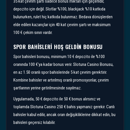
35 kat çevrim şartı sadece bonus miktarı için geçerlidir,
depozito için değil. Slotlar %100, blackjack %10 katkıda
bulunurken, rulet hiç katkıda bulunmaz. Bedava dönüşlerden
elde edilen kazançlar için 40 kat çevrim şartı ve maksimum
100 € çekim sınırı vardır.
SPOR BAHISLERI HOŞ GELDIN BONUSU
Spor bahisleri bonusu, minimum 10 € depozito ile %100
oranında 100 €'ya kadar bonus verir. Slotuna Casino Bonusu,
en az 1.50 oranlı spor bahislerinde 5 kat çevrim gerektirir.
Kombine bahisler ve artırılmış oranlı promosyonlar, çevrim
şartlarının yerine getirilmesinde sayılmaz.
Uygulamada, 50 € depozito ile 50 € bonus alırsınız ve
toplamda Slotuna Casino 250 € bahis yapmanız gerekir. Canlı
bahisler kabul edilir, ancak oran değişikliklerine dikkat edin, bu
bahisleri geçersiz kılabilir.