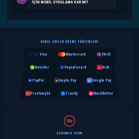
çekme işleminizden önce kimliğinizi doğrulamanız
IÇIN MOBIL UYGULAMA VAR MI?
istenecektir.
Mehmet Yılmaz
Slotuna Casino'nun özel bir uygulaması
bulunmamaktadır, ancak web sitesi mobil cihazlar için
tamamen optimize edilmiştir ve doğrudan mobil
KABUL EDILEN ÖDEME YÖNTEMLERI
tarayıcınızdan oynayabilirsiniz. Bu, Türkiye'deki
oyuncular için Slotuna Casino'ya erişimi kolaylaştırır.
Visa
Mastercard
Skrill
S
Türkiye'de Slotuna Casino'da oyun deneyiminiz
kesintisiz olacaktır.
Neteller
Paysafecard
BLIK
N
P
BL
PayPal
Apple Pay
Google Pay
PP
AP
GP
Przelewy24
Trustly
MuchBetter
T
MB
P24
18+
SORUMLU OYUN