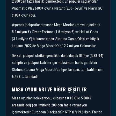
2.800'den fazla başlık içermektedir. En popüler sağlayıcılar
Pragmatic Play (400+ oyun), NetEnt (200+ oyun) ve Play'n GO
(180+ oyun)'dur.
Aşamalı jackpotlar arasında Mega Moolah (mevcut jackpot
8.2 milyon €), Divine Fortune (1.8 milyon €) ve Hall of Gods
(3.1 milyon €) bulunmaktadır. Slotuna Casino'daki en büyük
kazanç, 2022'de Mega Moolah'da 12.7 milyon € olmuştur.
Dikkat: jackpot slotları genellikle daha düşük RTP'ye (%88-94)
sahiptir ve jackpot katılımı için maksimum bahis gerektirir.
Slotuna Casino Mega Moolah'da tipik bir spin, tam katılım için
6.25 € tutarındadır.
MASA OYUNLARI VE DIĞER ÇEŞITLER
Masa oyunları koleksiyonu, el başına 0.10 € ile 5.000 €
arasında değişen limitlerle 200'den fazla varyasyon
içermektedir. European Blackjack'in RTP'si %99.6 iken, French