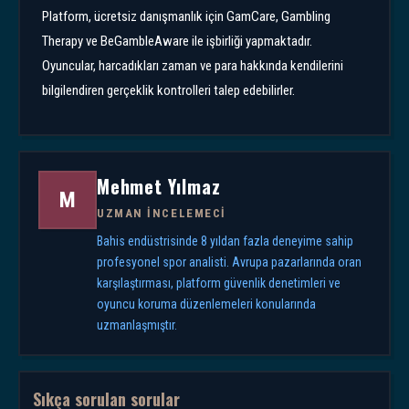
Platform, ücretsiz danışmanlık için GamCare, Gambling
Therapy ve BeGambleAware ile işbirliği yapmaktadır.
Oyuncular, harcadıkları zaman ve para hakkında kendilerini
bilgilendiren gerçeklik kontrolleri talep edebilirler.
Mehmet Yılmaz
M
UZMAN İNCELEMECI
Bahis endüstrisinde 8 yıldan fazla deneyime sahip
profesyonel spor analisti. Avrupa pazarlarında oran
karşılaştırması, platform güvenlik denetimleri ve
oyuncu koruma düzenlemeleri konularında
uzmanlaşmıştır.
Sıkça sorulan sorular