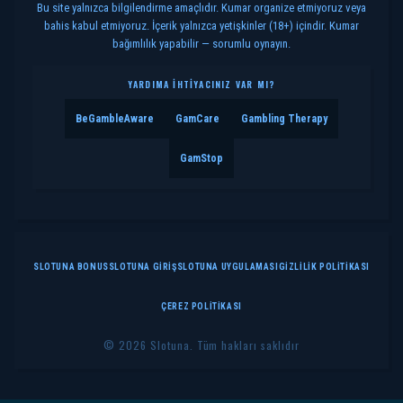
Bu site yalnızca bilgilendirme amaçlıdır. Kumar organize etmiyoruz veya
bahis kabul etmiyoruz. İçerik yalnızca yetişkinler (18+) içindir. Kumar
bağımlılık yapabilir — sorumlu oynayın.
YARDIMA İHTIYACINIZ VAR MI?
BeGambleAware
GamCare
Gambling Therapy
GamStop
SLOTUNA BONUS
SLOTUNA GIRIŞ
SLOTUNA UYGULAMASI
GIZLILIK POLITIKASI
ÇEREZ POLITIKASI
© 2026 Slotuna. Tüm hakları saklıdır