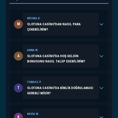
MICHAŁ K.
M
SLOTUNA CASINO'DAN NASIL PARA
ÇEKEBILIRIM?
Mehmet Yılmaz
Banka havalesi, e-cüzdanlar (Skrill, Neteller) veya kripto
ANNA W.
paralar gibi çeşitli yöntemlerle para çekebilirsiniz. İşlem
A
SLOTUNA CASINO'DA HOŞ GELDIN
hızlı ve güvenlidir. Slotuna Casino'da Türkiye'deki
BONUSUNU NASIL TALEP EDEBILIRIM?
oyuncular için bu seçenekler mevcuttur. Türkiye'deki
kullanıcılar için Slotuna Casino, güvenilir bir ödeme
deneyimi sunar.
Mehmet Yılmaz
Hoş geldin bonusunu talep etmek için ilk para yatırma
TOMASZ P.
işleminizi yapmanız gerekmektedir. Bonus, hesabınıza
T
SLOTUNA CASINO'DA KIMLIK DOĞRULAMASI
otomatik olarak yatırılacaktır.
GEREKLI MIDIR?
Mehmet Yılmaz
Evet, güvenliğiniz ve düzenlemelere uyum için, ilk para
KASIA M.
K