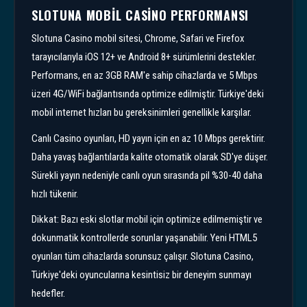
SLOTUNA MOBIL CASINO PERFORMANSI
Slotuna Casino mobil sitesi, Chrome, Safari ve Firefox
tarayıcılarıyla iOS 12+ ve Android 8+ sürümlerini destekler.
Performans, en az 3GB RAM'e sahip cihazlarda ve 5 Mbps
üzeri 4G/WiFi bağlantısında optimize edilmiştir. Türkiye'deki
mobil internet hızları bu gereksinimleri genellikle karşılar.
Canlı Casino oyunları, HD yayın için en az 10 Mbps gerektirir.
Daha yavaş bağlantılarda kalite otomatik olarak SD'ye düşer.
Sürekli yayın nedeniyle canlı oyun sırasında pil %30-40 daha
hızlı tükenir.
Dikkat: Bazı eski slotlar mobil için optimize edilmemiştir ve
dokunmatik kontrollerde sorunlar yaşanabilir. Yeni HTML5
oyunları tüm cihazlarda sorunsuz çalışır. Slotuna Casino,
Türkiye'deki oyuncularına kesintisiz bir deneyim sunmayı
hedefler.