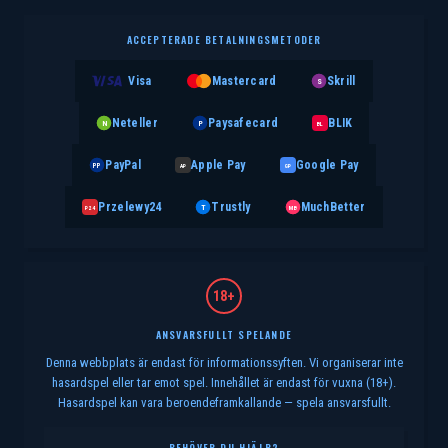
ACCEPTERADE BETALNINGSMETODER
Visa
Mastercard
Skrill
S
Neteller
Paysafecard
BLIK
N
P
BL
PayPal
Apple Pay
Google Pay
PP
AP
GP
Przelewy24
Trustly
MuchBetter
T
MB
P24
18+
ANSVARSFULLT SPELANDE
Denna webbplats är endast för informationssyften. Vi organiserar inte
hasardspel eller tar emot spel. Innehållet är endast för vuxna (18+).
Hasardspel kan vara beroendeframkallande — spela ansvarsfullt.
BEHÖVER DU HJÄLP?