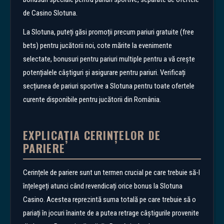
de Casino Slotuna.
La Slotuna, puteți găsi promoții precum pariuri gratuite (free
bets) pentru jucătorii noi, cote mărite la evenimente
selectate, bonusuri pentru pariuri multiple pentru a vă crește
potențialele câștiguri și asigurare pentru pariuri. Verificați
secțiunea de pariuri sportive a Slotuna pentru toate ofertele
curente disponibile pentru jucătorii din România.
EXPLICAȚIA CERINȚELOR DE
PARIERE
Cerințele de pariere sunt un termen crucial pe care trebuie să-l
înțelegeți atunci când revendicați orice bonus la Slotuna
Casino. Acestea reprezintă suma totală pe care trebuie să o
pariați în jocuri înainte de a putea retrage câștigurile provenite