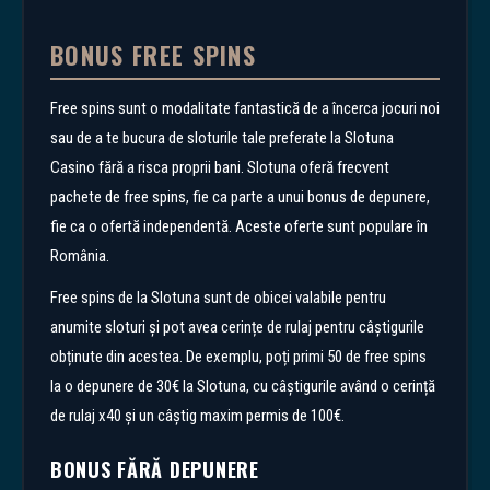
BONUS FREE SPINS
Free spins sunt o modalitate fantastică de a încerca jocuri noi
sau de a te bucura de sloturile tale preferate la Slotuna
Casino fără a risca proprii bani. Slotuna oferă frecvent
pachete de free spins, fie ca parte a unui bonus de depunere,
fie ca o ofertă independentă. Aceste oferte sunt populare în
România.
Free spins de la Slotuna sunt de obicei valabile pentru
anumite sloturi și pot avea cerințe de rulaj pentru câștigurile
obținute din acestea. De exemplu, poți primi 50 de free spins
la o depunere de 30€ la Slotuna, cu câștigurile având o cerință
de rulaj x40 și un câștig maxim permis de 100€.
BONUS FĂRĂ DEPUNERE