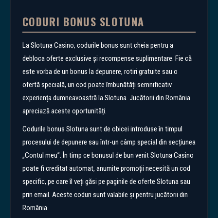
CODURI BONUS SLOTUNA
La Slotuna Casino, codurile bonus sunt cheia pentru a
debloca oferte exclusive și recompense suplimentare. Fie că
este vorba de un bonus la depunere, rotiri gratuite sau o
ofertă specială, un cod poate îmbunătăți semnificativ
experiența dumneavoastră la Slotuna. Jucătorii din România
apreciază aceste oportunități.
Codurile bonus Slotuna sunt de obicei introduse în timpul
procesului de depunere sau într-un câmp special din secțiunea
„Contul meu”. În timp ce bonusul de bun venit Slotuna Casino
poate fi creditat automat, anumite promoții necesită un cod
specific, pe care îl veți găsi pe paginile de oferte Slotuna sau
prin email. Aceste coduri sunt valabile și pentru jucătorii din
România.