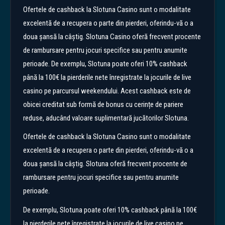
Ofertele de cashback la Slotuna Casino sunt o modalitate
excelentă de a recupera o parte din pierderi, oferindu-vă o a
doua șansă la câștig. Slotuna Casino oferă frecvent procente
de rambursare pentru jocuri specifice sau pentru anumite
perioade. De exemplu, Slotuna poate oferi 10% cashback
până la 100€ la pierderile nete înregistrate la jocurile de live
casino pe parcursul weekendului. Acest cashback este de
obicei creditat sub formă de bonus cu cerințe de pariere
reduse, aducând valoare suplimentară jucătorilor Slotuna.
Ofertele de cashback la Slotuna Casino sunt o modalitate
excelentă de a recupera o parte din pierderi, oferindu-vă o a
doua șansă la câștig. Slotuna oferă frecvent procente de
rambursare pentru jocuri specifice sau pentru anumite
perioade.
De exemplu, Slotuna poate oferi 10% cashback până la 100€
la pierderile nete înregistrate la jocurile de live casino pe