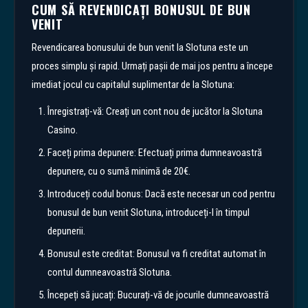
CUM SĂ REVENDICAȚI BONUSUL DE BUN
VENIT
Revendicarea bonusului de bun venit la Slotuna este un
proces simplu și rapid. Urmați pașii de mai jos pentru a începe
imediat jocul cu capitalul suplimentar de la Slotuna:
Înregistrați-vă: Creați un cont nou de jucător la Slotuna
Casino.
Faceți prima depunere: Efectuați prima dumneavoastră
depunere, cu o sumă minimă de 20€.
Introduceți codul bonus: Dacă este necesar un cod pentru
bonusul de bun venit Slotuna, introduceți-l în timpul
depunerii.
Bonusul este creditat: Bonusul va fi creditat automat în
contul dumneavoastră Slotuna.
Începeți să jucați: Bucurați-vă de jocurile dumneavoastră