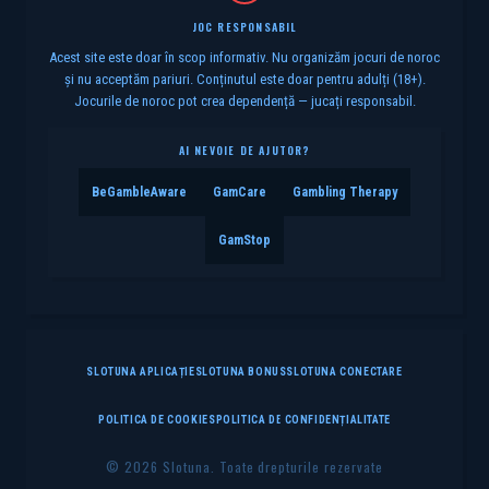
JOC RESPONSABIL
Acest site este doar în scop informativ. Nu organizăm jocuri de noroc
și nu acceptăm pariuri. Conținutul este doar pentru adulți (18+).
Jocurile de noroc pot crea dependență — jucați responsabil.
AI NEVOIE DE AJUTOR?
BeGambleAware
GamCare
Gambling Therapy
GamStop
SLOTUNA APLICAȚIE
SLOTUNA BONUS
SLOTUNA CONECTARE
POLITICA DE COOKIES
POLITICA DE CONFIDENȚIALITATE
© 2026 Slotuna. Toate drepturile rezervate