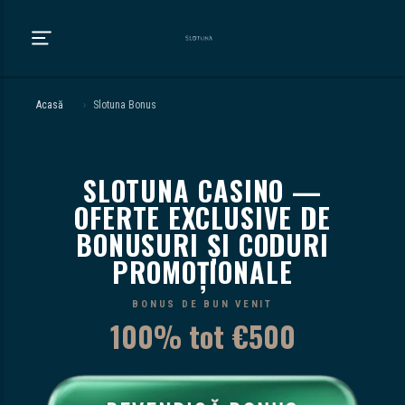
Acasă
›
Slotuna Bonus
SLOTUNA CASINO —
OFERTE EXCLUSIVE DE
BONUSURI ȘI CODURI
PROMOȚIONALE
BONUS DE BUN VENIT
100% tot €500