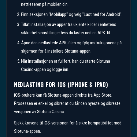
nettleseren på mobilen din.
Finn seksjonen "Mobilapp" og velg "Last ned for Android".
Tillat installasjon av apper fra ukjente kilder i enhetens
sikkerhetsinnstillinger hvis du laster ned en APK-fil.
Åpne den nedlastede APK-filen og følg instruksjonene på
skjermen for å installere Slotuna-appen.
Når installasjonen er fullført, kan du starte Slotuna
Casino-appen og logge inn.
NEDLASTING FOR IOS (IPHONE & IPAD)
iOS-brukere kan få Slotuna-appen direkte fra App Store.
Prosessen er enkel og sikrer at du får den nyeste og sikreste
versjonen av Slotuna Casino.
Sjekk kravene til iOS-versjonen for å sikre kompatibilitet med
Slotuna-appen.