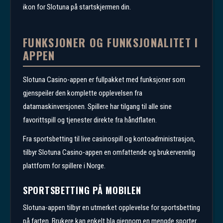
ikon for Slotuna på startskjermen din.
FUNKSJONER OG FUNKSJONALITET I
APPEN
Slotuna Casino-appen er fullpakket med funksjoner som
gjenspeiler den komplette opplevelsen fra
datamaskinversjonen. Spillere har tilgang til alle sine
favorittspill og tjenester direkte fra håndflaten.
Fra sportsbetting til live casinospill og kontoadministrasjon,
tilbyr Slotuna Casino-appen en omfattende og brukervennlig
plattform for spillere i Norge.
SPORTSBETTING PÅ MOBILEN
Slotuna-appen tilbyr en utmerket opplevelse for sportsbetting
på farten. Brukere kan enkelt bla gjennom en mengde sporter