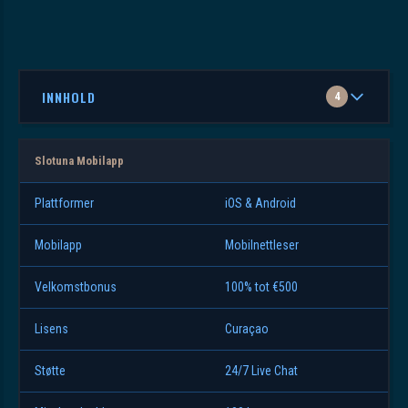
INNHOLD
4
Slotuna Mobilapp
Plattformer
iOS & Android
Mobilapp
Mobilnettleser
Velkomstbonus
100% tot €500
Lisens
Curaçao
Støtte
24/7 Live Chat