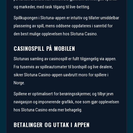
og markeder, med rask tilgang til live-betting.
Spillkupongen i Slotuna-appen er intuitiv og tillater umiddelbar
plassering av spill, mens oddsene oppdateres i sanntid for
den best mulige opplevelsen hos Slotuna Casino.
CASINOSPILL PÅ MOBILEN
Slotunas samling av casinospill er fullt tilgjengelig via appen.
Fra tusenvis av spilleautomater til bordspill og live dealere,
sikrer Slotuna Casino-appen uavbrutt moro for spillere i
Norge.
Spillene er optimalisert for berøringsskjermer, og tilbyr jevn
navigasjon og imponerende grafikk, noe som gjør opplevelsen
hos Slotuna Casino enda mer behagelig.
BETALINGER OG UTTAK I APPEN