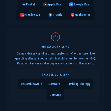
PayPal
Apple Pay
Google Pay
PP
AP
GP
Przelewy24
Trustly
MuchBetter
T
MB
P24
18+
ANSVARLIG SPILLING
Denne siden er kun til informasjonsformål. Vi organiserer ikke
gambling eller tar imot innsats. Innhold er kun for voksne (18+).
Gambling kan være avhengighetsskapende — spill ansvarlig.
TRENGER DU HJELP?
BeGambleAware
GamCare
Gambling Therapy
GamStop