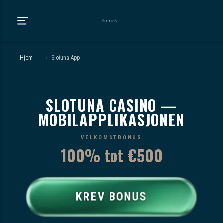
Hjem
›
Slotuna App
SLOTUNA CASINO —
MOBILAPPLIKASJONEN
VELKOMSTBONUS
100% tot €500
KREV BONUS