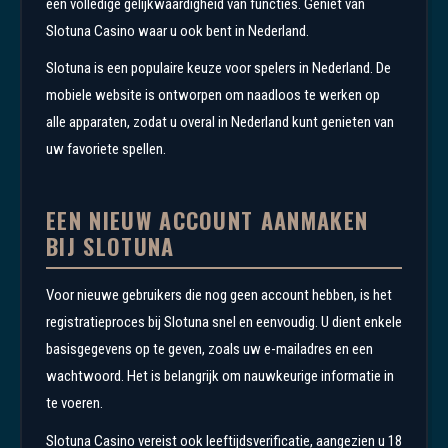
een volledige gelijkwaardigheid van functies. Geniet van
Slotuna Casino waar u ook bent in Nederland.
Slotuna is een populaire keuze voor spelers in Nederland. De
mobiele website is ontworpen om naadloos te werken op
alle apparaten, zodat u overal in Nederland kunt genieten van
uw favoriete spellen.
EEN NIEUW ACCOUNT AANMAKEN
BIJ SLOTUNA
Voor nieuwe gebruikers die nog geen account hebben, is het
registratieproces bij Slotuna snel en eenvoudig. U dient enkele
basisgegevens op te geven, zoals uw e-mailadres en een
wachtwoord. Het is belangrijk om nauwkeurige informatie in
te voeren.
Slotuna Casino vereist ook leeftijdsverificatie, aangezien u 18