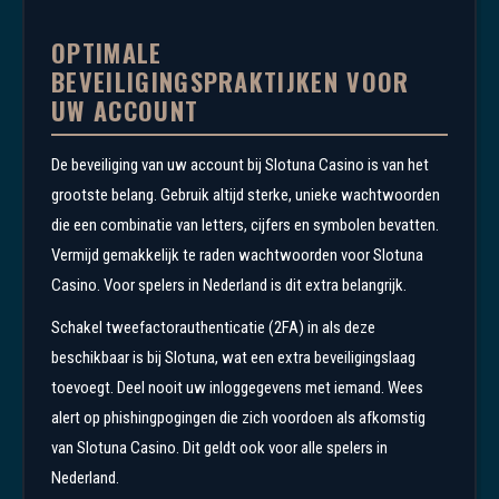
OPTIMALE
BEVEILIGINGSPRAKTIJKEN VOOR
UW ACCOUNT
De beveiliging van uw account bij Slotuna Casino is van het
grootste belang. Gebruik altijd sterke, unieke wachtwoorden
die een combinatie van letters, cijfers en symbolen bevatten.
Vermijd gemakkelijk te raden wachtwoorden voor Slotuna
Casino. Voor spelers in Nederland is dit extra belangrijk.
Schakel tweefactorauthenticatie (2FA) in als deze
beschikbaar is bij Slotuna, wat een extra beveiligingslaag
toevoegt. Deel nooit uw inloggegevens met iemand. Wees
alert op phishingpogingen die zich voordoen als afkomstig
van Slotuna Casino. Dit geldt ook voor alle spelers in
Nederland.