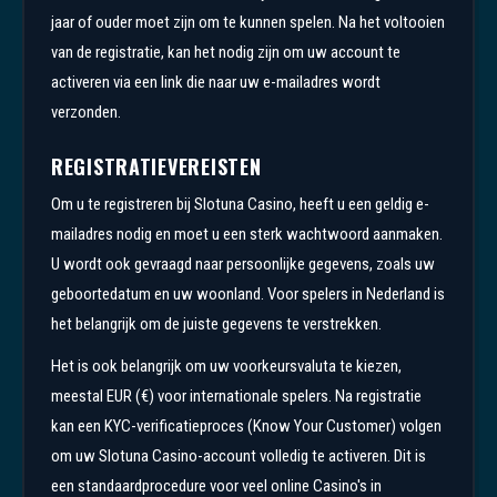
jaar of ouder moet zijn om te kunnen spelen. Na het voltooien
van de registratie, kan het nodig zijn om uw account te
activeren via een link die naar uw e-mailadres wordt
verzonden.
REGISTRATIEVEREISTEN
Om u te registreren bij Slotuna Casino, heeft u een geldig e-
mailadres nodig en moet u een sterk wachtwoord aanmaken.
U wordt ook gevraagd naar persoonlijke gegevens, zoals uw
geboortedatum en uw woonland. Voor spelers in Nederland is
het belangrijk om de juiste gegevens te verstrekken.
Het is ook belangrijk om uw voorkeursvaluta te kiezen,
meestal EUR (€) voor internationale spelers. Na registratie
kan een KYC-verificatieproces (Know Your Customer) volgen
om uw Slotuna Casino-account volledig te activeren. Dit is
een standaardprocedure voor veel online Casino's in