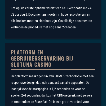
Let op: de eerste opname vereist een KYC-verificatie die 24-
72 uur duurt. Documenten moeten in hoge resolutie zijn en
alle hoeken moeten zichtbaar zijn. Onvolledige documenten
vertragen de procedure met nog eens 2-3 dagen.
PLATFORM EN
GEBRUIKERSERVARING BIJ
SLOTUNA CASINO
Het platform maakt gebruik van HTML5-technologie met een
responsive design dat zich aanpast aan alle apparaten. De
laadtijd voor de startpagina is 1,2 seconden en voor de
spellen 2-4 seconden, dankzij het CDN-netwerk met servers
in Amsterdam en Frankfurt. Dit is een groot voordeel voor