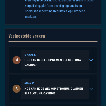
ervaring in de gokindustrie. Gespecialiseerd in odds
vergelijking, platform beveiligingsaudits en
spelersbeschermingsregulaties op Europese
markten.
Veelgestelde vragen
MICHAŁ K.
M
HOE KAN IK GELD OPNEMEN BIJ SLOTUNA
CASINO?
Jan de Vries
U kunt geld opnemen via verschillende methoden,
ANNA W.
zoals bankoverschrijving, e-wallets (Skrill, Neteller) of
A
HOE KAN IK DE WELKOMSTBONUS CLAIMEN
cryptocurrencies. Het proces is snel en veilig. Dit geldt
BIJ SLOTUNA CASINO?
ook voor spelers in België. Slotuna biedt deze opties
aan voor spelers in België.