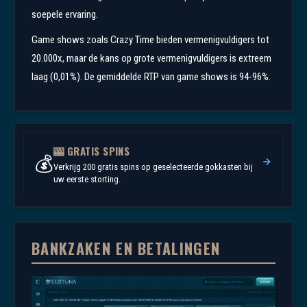
soepele ervaring.
Game shows zoals Crazy Time bieden vermenigvuldigers tot
20.000x, maar de kans op grote vermenigvuldigers is extreem
laag (0,01%). De gemiddelde RTP van game shows is 94-96%.
🎰 GRATIS SPINS
💰
Verkrijg 200 gratis spins op geselecteerde gokkasten bij
uw eerste storting.
BANKZAKEN EN BETALINGEN