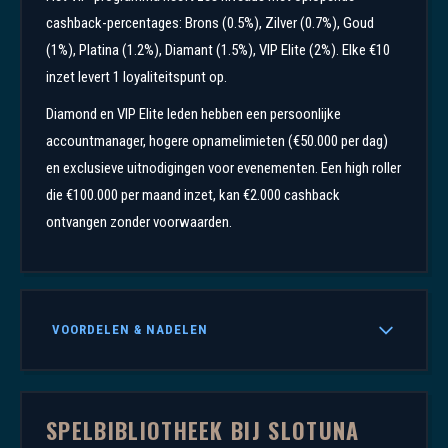
cashback-percentages: Brons (0.5%), Zilver (0.7%), Goud
(1%), Platina (1.2%), Diamant (1.5%), VIP Elite (2%). Elke €10
inzet levert 1 loyaliteitspunt op.
Diamond en VIP Elite leden hebben een persoonlijke
accountmanager, hogere opnamelimieten (€50.000 per dag)
en exclusieve uitnodigingen voor evenementen. Een high roller
die €100.000 per maand inzet, kan €2.000 cashback
ontvangen zonder voorwaarden.
VOORDELEN & NADELEN
VOORDELEN
Uitstekende klantenservice 24/7
SPELBIBLIOTHEEK BIJ SLOTUNA