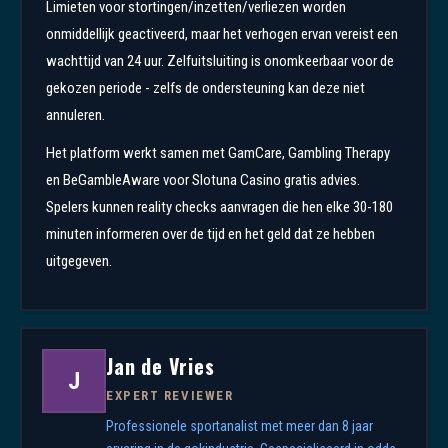
Limieten voor stortingen/inzetten/verliezen worden
onmiddellijk geactiveerd, maar het verhogen ervan vereist een
wachttijd van 24 uur. Zelfuitsluiting is onomkeerbaar voor de
gekozen periode - zelfs de ondersteuning kan deze niet
annuleren.
Het platform werkt samen met GamCare, Gambling Therapy
en BeGambleAware voor Slotuna Casino gratis advies.
Spelers kunnen reality checks aanvragen die hen elke 30-180
minuten informeren over de tijd en het geld dat ze hebben
uitgegeven.
Jan de Vries
J
EXPERT REVIEWER
Professionele sportanalist met meer dan 8 jaar