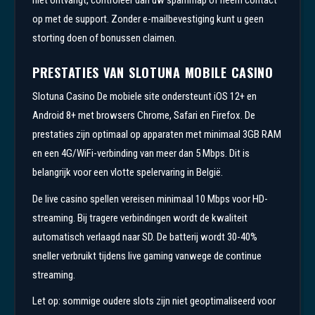
op met de support. Zonder e-mailbevestiging kunt u geen
storting doen of bonussen claimen.
PRESTATIES VAN SLOTUNA MOBILE CASINO
Slotuna Casino De mobiele site ondersteunt iOS 12+ en
Android 8+ met browsers Chrome, Safari en Firefox. De
prestaties zijn optimaal op apparaten met minimaal 3GB RAM
en een 4G/WiFi-verbinding van meer dan 5 Mbps. Dit is
belangrijk voor een vlotte spelervaring in België.
De live casino spellen vereisen minimaal 10 Mbps voor HD-
streaming. Bij tragere verbindingen wordt de kwaliteit
automatisch verlaagd naar SD. De batterij wordt 30-40%
sneller verbruikt tijdens live gaming vanwege de continue
streaming.
Let op: sommige oudere slots zijn niet geoptimaliseerd voor