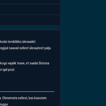
kuda terviklikku ülevaadet
gijad saavad sellest ülevaatest palju
 kogu vajalik teave, et saada Slotuna
 igal pool.
a. Olenemata sellest, kas kasutate
 mugav.