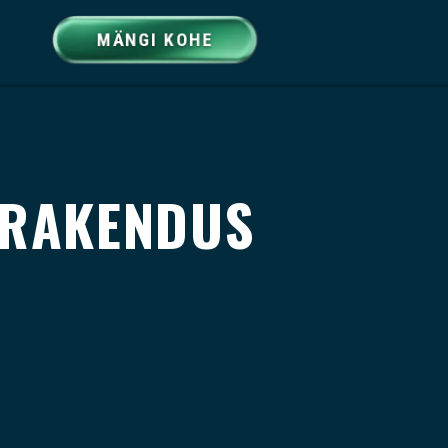
MÄNGI KOHE
IRAKENDUS