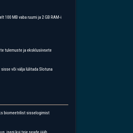
elt 100 MB vaba ruumi ja 2 GB RAM-i
te tulemuste ja eksklusiivsete
isse või välja lülitada Slotuna
s biomeetrilist sisselogimist
s, isegi kui teie seade jääb