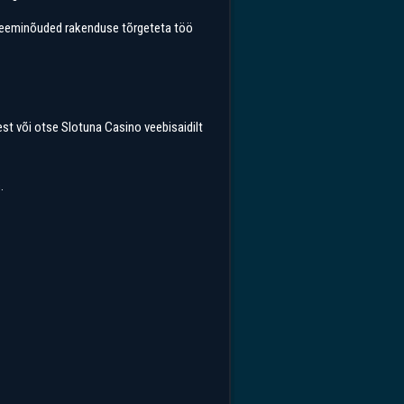
steeminõuded rakenduse tõrgeteta töö
est või otse Slotuna Casino veebisaidilt
.