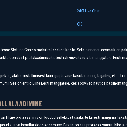
24/7 Live Chat
€10
aatesse Slotuna Casino mobiilirakenduse kohta. Selle hinnangu eesmärk on pak
tsioonidest ja allalaadimisjuhistest rahvusvahelistele mängijatele. Eesti män
ektid, alates installimisest kuni igapäevase kasutamiseni, tagades, et teil on
umi. See on eriti oluline Eesti mängijatele, kes soovivad nautida kasiinomänge
ALLALAADIMINE
on lihtne protsess, mis on loodud selleks, et saaksite kiiresti mängima hakat
aganud sujuva installatsioonikogemuse. Eestis on see protsess samuti kiire ja